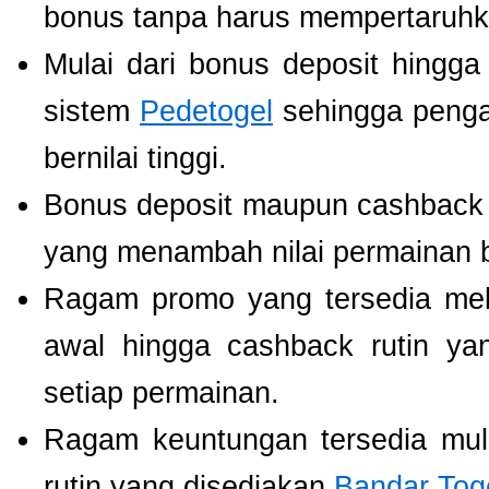
bonus tanpa harus mempertaruhka
Mulai dari bonus deposit hingga
sistem
Pedetogel
sehingga penga
bernilai tinggi.
Bonus deposit maupun cashback ha
yang menambah nilai permainan b
Ragam promo yang tersedia mel
awal hingga cashback rutin ya
setiap permainan.
Ragam keuntungan tersedia mul
rutin yang disediakan
Bandar Tog