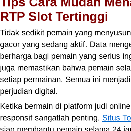
Tips Cara Mudah Men
RTP Slot Tertinggi
Tidak sedikit pemain yang menyusun
gacor yang sedang aktif. Data meng
berharga bagi pemain yang serius ing
juga memastikan bahwa pemain selal
setiap permainan. Semua ini menjadi
perjudian digital.
Ketika bermain di platform judi onli
responsif sangatlah penting.
Situs To
siap membantu pemain selama 24 ja