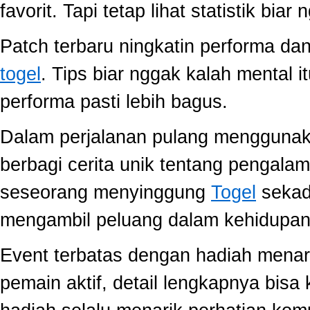
favorit. Tapi tetap lihat statistik biar
Patch terbaru ningkatin performa dan
togel
. Tips biar nggak kalah mental i
performa pasti lebih bagus.
Dalam perjalanan pulang mengguna
berbagi cerita unik tentang pengala
seseorang menyinggung
Togel
sekada
mengambil peluang dalam kehidupan 
Event terbatas dengan hadiah menari
pemain aktif, detail lengkapnya bis