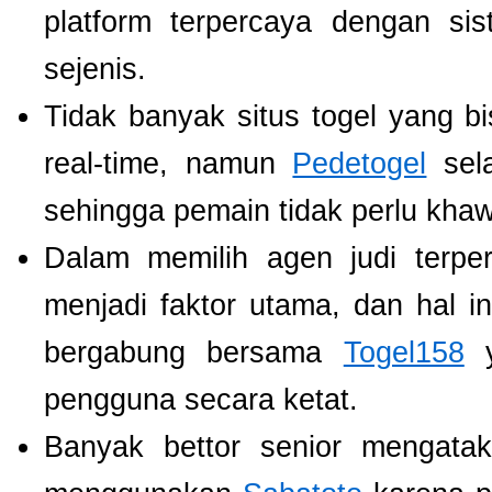
platform terpercaya dengan si
sejenis.
Tidak banyak situs togel yang b
real-time, namun
Pedetogel
sela
sehingga pemain tidak perlu khawat
Dalam memilih agen judi terp
menjadi faktor utama, dan hal i
bergabung bersama
Togel158
y
pengguna secara ketat.
Banyak bettor senior mengat