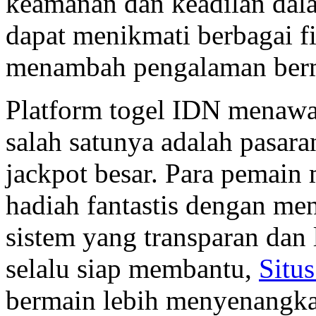
keamanan dan keadilan dal
dapat menikmati berbagai f
menambah pengalaman ber
Platform togel IDN menawa
salah satunya adalah pasar
jackpot besar. Para pemai
hadiah fantastis dengan me
sistem yang transparan dan
selalu siap membantu,
Situs
bermain lebih menyenangka