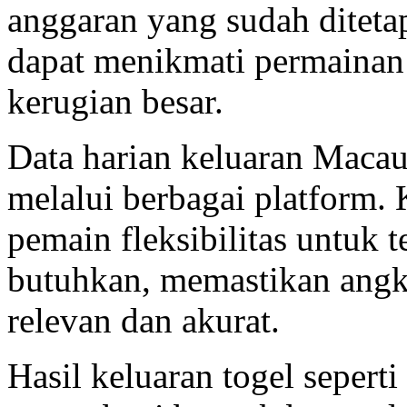
anggaran yang sudah diteta
dapat menikmati permaina
kerugian besar.
Data harian keluaran Macau
melalui berbagai platform
pemain fleksibilitas untuk
butuhkan, memastikan angk
relevan dan akurat.
Hasil keluaran togel seperti