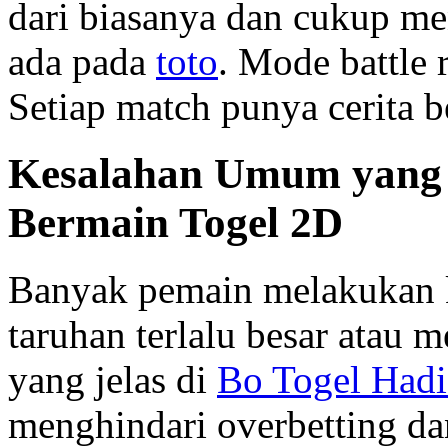
dari biasanya dan cukup me
ada pada
toto
. Mode battle 
Setiap match punya cerita b
Kesalahan Umum yang 
Bermain Togel 2D
Banyak pemain melakukan 
taruhan terlalu besar atau m
yang jelas di
Bo Togel Hadi
menghindari overbetting da