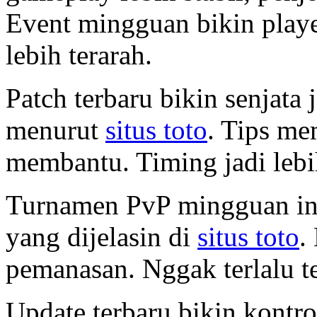
Event mingguan bikin player
lebih terarah.
Patch terbaru bikin senjata j
menurut
situs toto
. Tips me
membantu. Timing jadi lebih
Turnamen PvP mingguan ini 
yang dijelasin di
situs toto
.
pemanasan. Nggak terlalu te
Update terbaru bikin kontro