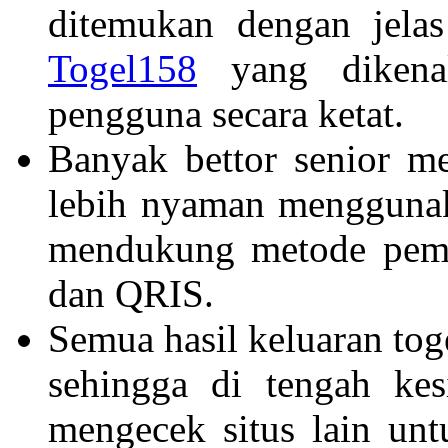
ditemukan dengan jela
Togel158
yang dikenal
pengguna secara ketat.
Banyak bettor senior m
lebih nyaman menggun
mendukung metode pemba
dan QRIS.
Semua hasil keluaran tog
sehingga di tengah kes
mengecek situs lain un