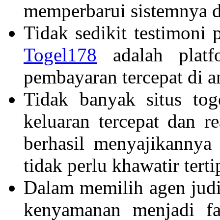
memperbarui sistemnya 
Tidak sedikit testimoni
Togel178
adalah platf
pembayaran tercepat di an
Tidak banyak situs tog
keluaran tercepat dan r
berhasil menyajikannya
tidak perlu khawatir terti
Dalam memilih agen judi
kenyamanan menjadi fa