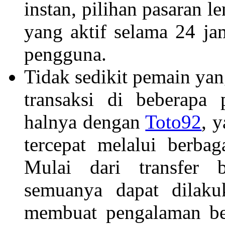
instan, pilihan pasaran 
yang aktif selama 24 j
pengguna.
Tidak sedikit pemain ya
transaksi di beberapa 
halnya dengan
Toto92
, 
tercepat melalui berba
Mulai dari transfer 
semuanya dapat dilaku
membuat pengalaman ber