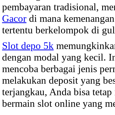
pembayaran tradisional, m
Gacor
di mana kemenangan t
tertentu berkelompok di gu
Slot depo 5k
memungkinkan 
dengan modal yang kecil. In
mencoba berbagai jenis per
melakukan deposit yang be
terjangkau, Anda bisa tetap
bermain slot online yang 