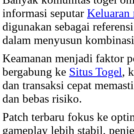
informasi seputar
Keluaran
digunakan sebagai referensi
dalam menyusun kombinasi
Keamanan menjadi faktor pe
bergabung ke
Situs Togel
, 
dan transaksi cepat memasti
dan bebas risiko.
Patch terbaru fokus ke opti
gameplay lebih stabil, penje