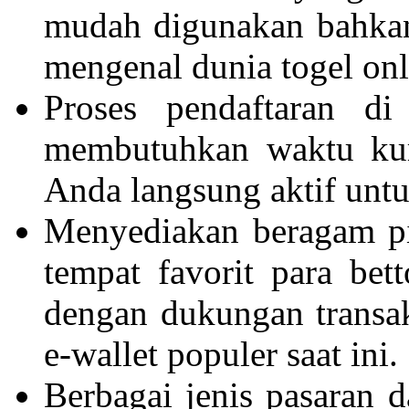
mudah digunakan bahkan
mengenal dunia togel onl
Proses pendaftaran d
membutuhkan waktu kur
Anda langsung aktif unt
Menyediakan beragam pi
tempat favorit para be
dengan dukungan transak
e-wallet populer saat ini.
Berbagai jenis pasaran