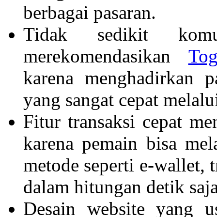
berbagai pasaran.
Tidak sedikit kom
merekomendasikan
Tog
karena menghadirkan pa
yang sangat cepat melal
Fitur transaksi cepat m
karena pemain bisa mel
metode seperti e-wallet,
dalam hitungan detik saja
Desain website yang u