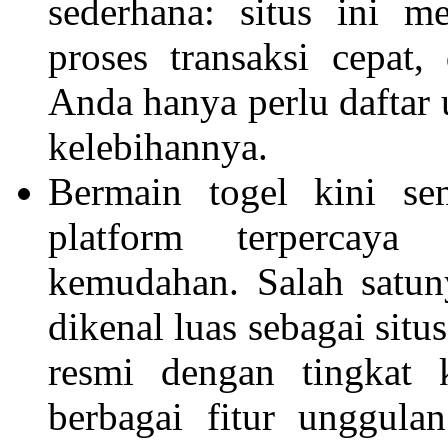
sederhana: situs ini 
proses transaksi cepat
Anda hanya perlu daftar
kelebihannya.
Bermain togel kini se
platform terpercaya
kemudahan. Salah satu
dikenal luas sebagai sit
resmi dengan tingkat k
berbagai fitur unggula