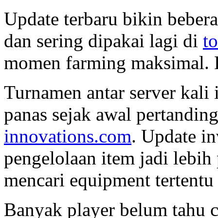
Update terbaru bikin beberap
dan sering dipakai lagi di
to
momen farming maksimal. B
Turnamen antar server kali i
panas sejak awal pertandin
innovations.com
. Update i
pengelolaan item jadi lebih 
mencari equipment tertentu 
Banyak player belum tahu 