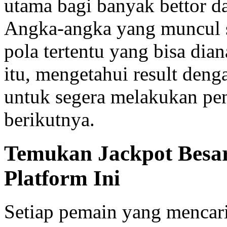
utama bagi banyak bettor d
Angka-angka yang muncul se
pola tertentu yang bisa dian
itu, mengetahui result den
untuk segera melakukan pe
berikutnya.
Temukan Jackpot Besar
Platform Ini
Setiap pemain yang mencar