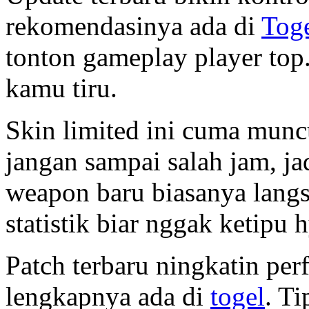
rekomendasinya ada di
Tog
tonton gameplay player top.
kamu tiru.
Skin limited ini cuma muncu
jangan sampai salah jam, j
weapon baru biasanya langsun
statistik biar nggak ketipu 
Patch terbaru ningkatin per
lengkapnya ada di
togel
. Ti