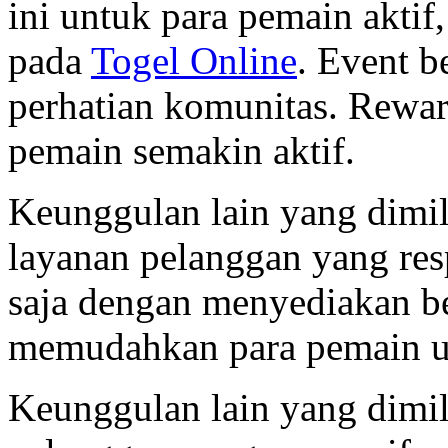
ini untuk para pemain aktif
pada
Togel Online
. Event b
perhatian komunitas. Rewa
pemain semakin aktif.
Keunggulan lain yang dimil
layanan pelanggan yang re
saja dengan menyediakan b
memudahkan para pemain u
Keunggulan lain yang dimil