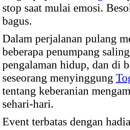
stop saat mulai emosi. Besok
bagus.
Dalam perjalanan pulang 
beberapa penumpang saling 
pengalaman hidup, dan di b
seseorang menyinggung
To
tentang keberanian mengam
sehari-hari.
Event terbatas dengan hadi