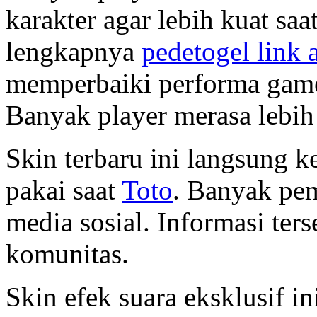
karakter agar lebih kuat saat
lengkapnya
pedetogel link a
memperbaiki performa game
Banyak player merasa lebi
Skin terbaru ini langsung 
pakai saat
Toto
. Banyak pem
media sosial. Informasi ter
komunitas.
Skin efek suara eksklusif in