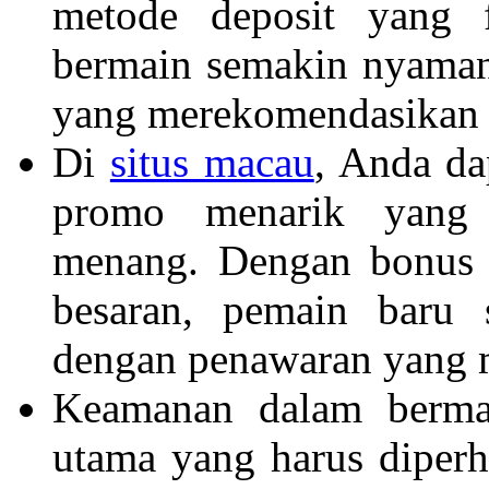
metode deposit yang 
bermain semakin nyaman.
yang merekomendasikan si
Di
situs macau
, Anda d
promo menarik yang 
menang. Dengan bonus 
besaran, pemain baru 
dengan penawaran yang
Keamanan dalam bermai
utama yang harus diperh