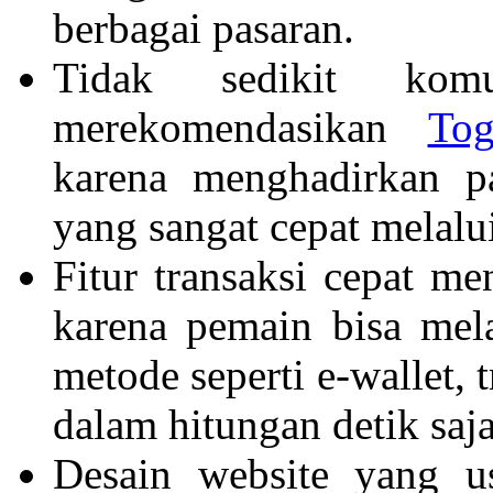
berbagai pasaran.
Tidak sedikit kom
merekomendasikan
Tog
karena menghadirkan pa
yang sangat cepat melal
Fitur transaksi cepat m
karena pemain bisa mel
metode seperti e-wallet,
dalam hitungan detik saja
Desain website yang u