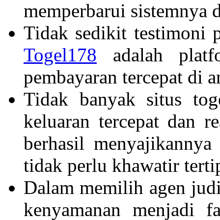
memperbarui sistemnya 
Tidak sedikit testimoni
Togel178
adalah platf
pembayaran tercepat di an
Tidak banyak situs tog
keluaran tercepat dan r
berhasil menyajikannya
tidak perlu khawatir terti
Dalam memilih agen judi
kenyamanan menjadi fa