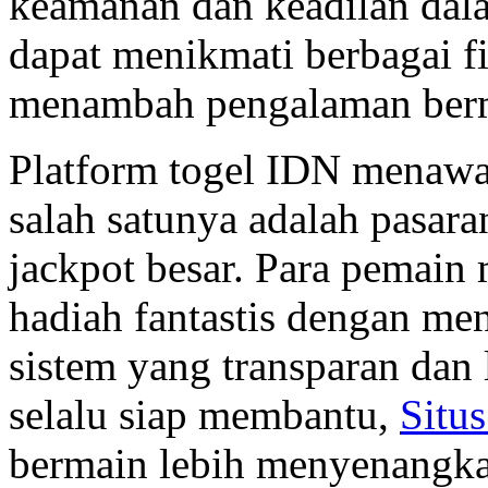
keamanan dan keadilan dal
dapat menikmati berbagai f
menambah pengalaman ber
Platform togel IDN menawa
salah satunya adalah pasar
jackpot besar. Para pemai
hadiah fantastis dengan me
sistem yang transparan dan
selalu siap membantu,
Situs
bermain lebih menyenangka