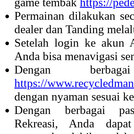
game tembak
https://ped
Permainan dilakukan sec
dealer dan Tanding mela
Setelah login ke akun A
Anda bisa menavigasi s
Dengan berbaga
https://www.recycledman
dengan nyaman sesuai ke
Dengan berbagai p
Rekreasi, Anda dapa