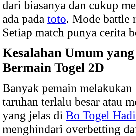
dari biasanya dan cukup me
ada pada
toto
. Mode battle 
Setiap match punya cerita b
Kesalahan Umum yang 
Bermain Togel 2D
Banyak pemain melakukan 
taruhan terlalu besar atau m
yang jelas di
Bo Togel Hadi
menghindari overbetting da