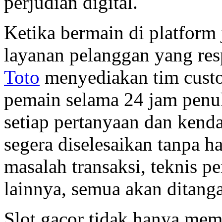
perjudian digital.
Ketika bermain di platform 
layanan pelanggan yang res
Toto
menyediakan tim custo
pemain selama 24 jam penu
setiap pertanyaan dan kend
segera diselesaikan tanpa 
masalah transaksi, teknis 
lainnya, semua akan ditanga
Slot gacor tidak hanya memb