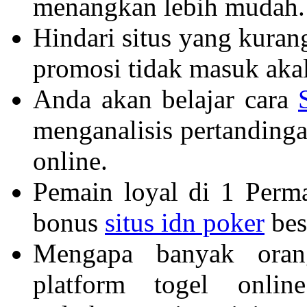
menangkan lebih mudah.
Hindari situs yang kuran
promosi tidak masuk akal
Anda akan belajar cara
menganalisis pertanding
online.
Pemain loyal di 1 Perma
bonus
situs idn poker
bes
Mengapa banyak ora
platform togel onlin