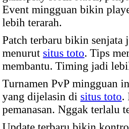
Event mingguan bikin player
lebih terarah.
Patch terbaru bikin senjata j
menurut
situs toto
. Tips me
membantu. Timing jadi lebih
Turnamen PvP mingguan ini 
yang dijelasin di
situs toto
.
pemanasan. Nggak terlalu te
Update terbaru bikin kontro