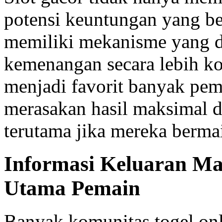
potensi keuntungan yang b
memiliki mekanisme yang 
kemenangan secara lebih k
menjadi favorit banyak pem
merasakan hasil maksimal da
terutama jika mereka bermai
Informasi Keluaran Ma
Utama Pemain
Banyak komunitas togel on