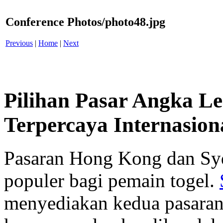
Conference Photos/photo48.jpg
Previous
|
Home
|
Next
Pilihan Pasar Angka L
Terpercaya Internasion
Pasaran Hong Kong dan Syd
populer bagi pemain togel.
menyediakan kedua pasaran