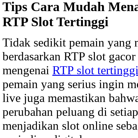
Tips Cara Mudah Mena
RTP Slot Tertinggi
Tidak sedikit pemain yang 
berdasarkan RTP slot gacor 
mengenai
RTP slot tertingg
pemain yang serius ingin me
live juga memastikan bahwa
perubahan peluang di setia
menjadikan slot online seb