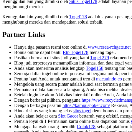
Keunggulan lain yang dimiliki oleh
Situs Togel178
adalah layanan pe
menghubungi mereka.
Keunggulan lain yang dimiliki oleh
Togel178
adalah layanan pelangg
menghubungi mereka dan mendapatkan solusi terbaik.
Partner Links
Hanya tiga pasaran resmi toto online di
www.resea-rchgate.net
Bonus online dapat bantu
Rtp Togel178
menang togel.
Pastikan bermain di situs judi yang kami
Togel 279
rekomendasi
Blog judi terpercaya menampilkan informasi dan data togel ya
Anda akan menerima analisis lengkap
Togel158
tentang tim bas
Semoga daftar togel online terpercaya ini berguna untuk penci
Penting bagi Anda untuk mengamati tren di
macauindo.co
perma
Mengelola uang secara pintar adalah kunci saat bermain game
Permainan dilakukan secara langsung, Anda bisa melihat deale
Setelah login ke akun Aktivitas Interaktif online Anda, Anda 
Dengan berbagai pilihan, pengguna
https://www.recycledmans
Dengan berbagai pasaran
https://kampuspoker.com/
Rekreasi, 
Hindari situs yang kurang jelas
situs togel
demi bonus dan promo
Anda akan belajar cara
Slot Gacor
bertaruh yang efektif, menga
Pemain loyal di 1 Permainan kartu online bisa dapatkan bonus
Mengapa banyak orang memilih
Colok178
sebagai platform t
menarik. Anda hanya perlu daftar untuk langsung menikmati s