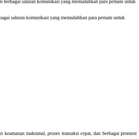
an berbagai saluran komunikasi yang memudahkan para pemain untuk
rbagai saluran komunikasi yang memudahkan para pemain untuk
an keamanan maksimal, proses transaksi cepat, dan berbagai promosi