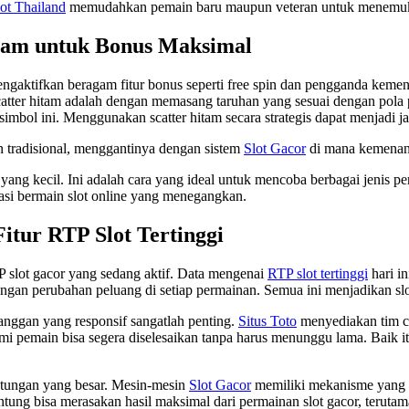
lot Thailand
memudahkan pemain baru maupun veteran untuk menemukan
itam untuk Bonus Maksimal
gaktifkan beragam fitur bonus seperti free spin dan pengganda kemena
atter hitam adalah dengan memasang taruhan yang sesuai dengan pola pe
mbol ini. Menggunakan scatter hitam secara strategis dapat menjadi ja
 tradisional, menggantinya dengan sistem
Slot Gacor
di mana kemenanga
g kecil. Ini adalah cara yang ideal untuk mencoba berbagai jenis pe
asi bermain slot online yang menegangkan.
tur RTP Slot Tertinggi
 slot gacor yang sedang aktif. Data mengenai
RTP slot tertinggi
hari in
engan perubahan peluang di setiap permainan. Semua ini menjadikan slot
langgan yang responsif sangatlah penting.
Situs Toto
menyediakan tim c
mi pemain bisa segera diselesaikan tanpa harus menunggu lama. Baik i
untungan yang besar. Mesin-mesin
Slot Gacor
memiliki mekanisme yang d
ng bisa merasakan hasil maksimal dari permainan slot gacor, terutama