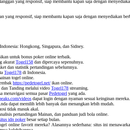
langgan yang responsif, siap membantu kapan saja dengan menyediak
an yang responsif, siap membantu kapan saja dengan menyediakan be
Indonesia: Hongkong, Singapura, dan Sidney.
kan untuk bonus poker online terbaik.
ng akurat
Togel158
dan dipercaya sepenuhnya.
ket dan statistik pertandingan sebelumnya.
nta
Togel178
di Indonesia.
inan togel online.
 tembak
https://pedetogel.net/
ikan online.
r dan Tanding melalui video
Togel178
streaming.
bisa menavigasi semua pasar
Pedetogel
yang ada.
peaks.com/videos
dapat login dengan nyaman sesuai keinginan mereka.
Anda dapat memilih lebih banyak dan menangkan lebih mudah.
si tidak masuk akal.
nalisis pertandingan Mainan, dan panduan judi bola online.
situs idn poker
besar setiap bulan.
ogel online favorit mereka? Alasannya sederhana: situs ini menawark
emua kelebihannya.