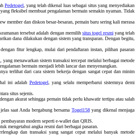
lah
Pedetogel
, yang telah dikenal luas sebagai situs yang menyediakan
osit yang fleksibel membuat pengalaman bermain semakin nyaman. Tidak
 member dan diskon besar-besaran, pemain baru sering kali merasa
n keamanan tersebut adalah dengan memilih
situs togel resmi
yang telah
 penarikan dana dilakukan dengan sistem yang transparan. Dengan begitu,
dengan fitur lengkap, mulai dari pendaftaran instan, pilihan pasaran
2
, yang menawarkan sistem transaksi tercepat melalui berbagai metode
 pengalaman bermain menjadi lebih lancar dan menyenangkan.
nya terlihat dari cara sistem bekerja dengan sangat cepat dan minim
hal ini adalah
Pedetogel
, yang selalu memperbarui sistemnya demi
ara situs sejenis.
dengan akurat sehingga pemain tidak perlu khawatir tertipu atau salah
 jelas saat Anda bergabung bersama
Togel158
yang dikenal menjaga
 pembayaran modern seperti e-wallet dan QRIS.
ntuk mengetahui angka resmi dari berbagai pasaran.
rlengkap dan transaksi yang sangat cepat melalui banyak metode