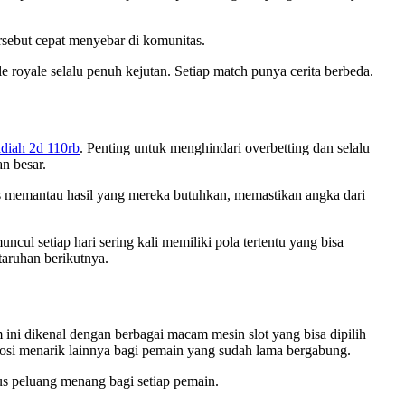
ersebut cepat menyebar di komunitas.
le royale selalu penuh kejutan. Setiap match punya cerita berbeda.
diah 2d 110rb
. Penting untuk menghindari overbetting dan selalu
n besar.
us memantau hasil yang mereka butuhkan, memastikan angka dari
ul setiap hari sering kali memiliki pola tertentu yang bisa
taruhan berikutnya.
 ini dikenal dengan berbagai macam mesin slot yang bisa dipilih
si menarik lainnya bagi pemain yang sudah lama bergabung.
s peluang menang bagi setiap pemain.