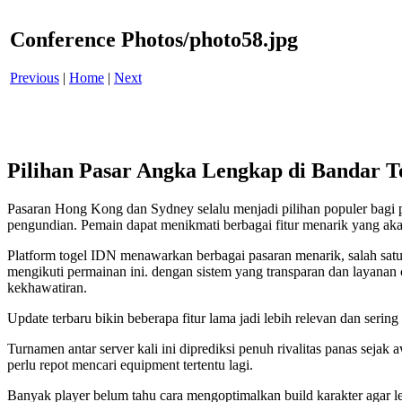
Conference Photos/photo58.jpg
Previous
|
Home
|
Next
Pilihan Pasar Angka Lengkap di Bandar To
Pasaran Hong Kong dan Sydney selalu menjadi pilihan populer bagi 
pengundian. Pemain dapat menikmati berbagai fitur menarik yang 
Platform togel IDN menawarkan berbagai pasaran menarik, salah sat
mengikuti permainan ini. dengan sistem yang transparan dan layanan
kekhawatiran.
Update terbaru bikin beberapa fitur lama jadi lebih relevan dan sering
Turnamen antar server kali ini diprediksi penuh rivalitas panas sejak
perlu repot mencari equipment tertentu lagi.
Banyak player belum tahu cara mengoptimalkan build karakter agar leb