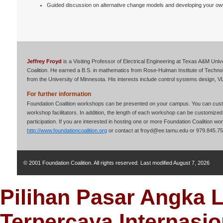
Guided discussion on alternative change models and developing your o
Jeffrey Froyd
is a Visiting Professor of Electrical Engineering at Texas A&M Uni
Coalition. He earned a B.S. in mathematics from Rose-Hulman Institute of Technol
from the University of Minnesota. His interests include control systems design, V
For further information
Foundation Coalition workshops can be presented on your campus. You can custo
workshop facilitators. In addition, the length of each workshop can be customized 
participation. If you are interested in hosting one or more Foundation Coalition w
http://www.foundationcoalition.org
or contact at
froyd@ee.tamu.edu
or 979.845.75
© 2001 Foundation Coalition. All rights reserved. Last modified
August 7, 2026
Pilihan Pasar Angka 
Terpercaya Internasio