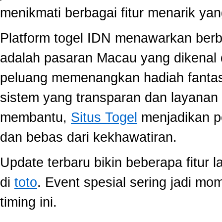
menikmati berbagai fitur menarik 
Platform togel IDN menawarkan berb
adalah pasaran Macau yang dikenal 
peluang memenangkan hadiah fantast
sistem yang transparan dan layanan 
membantu,
Situs Togel
menjadikan p
dan bebas dari kekhawatiran.
Update terbaru bikin beberapa fitur l
di
toto
. Event spesial sering jadi m
timing ini.