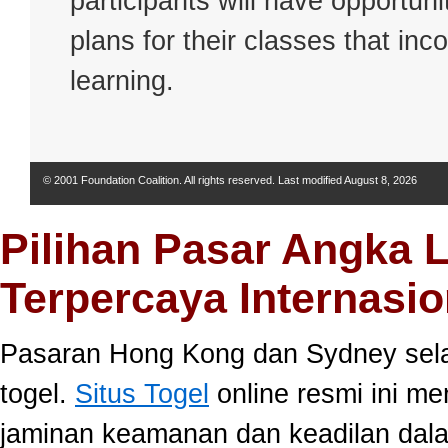
participants will have opportuni
plans for their classes that inc
learning.
© 2001 Foundation Coalition. All rights reserved. Last modified
August 8, 2026
Pilihan Pasar Angka 
Terpercaya Internasio
Pasaran Hong Kong dan Sydney selal
togel.
Situs Togel
online resmi ini m
jaminan keamanan dan keadilan dal