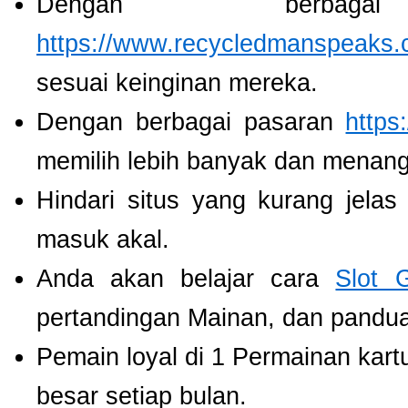
Dengan berbaga
https://www.recycledmanspeaks.
sesuai keinginan mereka.
Dengan berbagai pasaran
https
memilih lebih banyak dan menang
Hindari situs yang kurang jela
masuk akal.
Anda akan belajar cara
Slot 
pertandingan Mainan, dan panduan
Pemain loyal di 1 Permainan kart
besar setiap bulan.