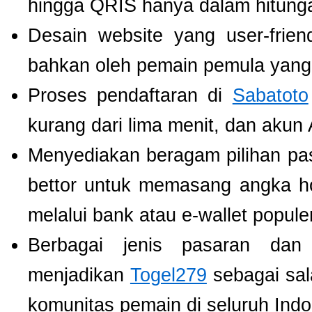
hingga QRIS hanya dalam hitunga
Desain website yang user-fri
bahkan oleh pemain pemula yang 
Proses pendaftaran di
Sabatoto
kurang dari lima menit, dan akun
Menyediakan beragam pilihan pa
bettor untuk memasang angka h
melalui bank atau e-wallet populer
Berbagai jenis pasaran dan
menjadikan
Togel279
sebagai sala
komunitas pemain di seluruh Indo