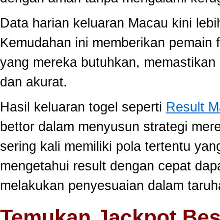
Data harian keluaran Macau kini lebi
Kemudahan ini memberikan pemain fle
yang mereka butuhkan, memastikan 
dan akurat.
Hasil keluaran togel seperti
Result 
bettor dalam menyusun strategi mer
sering kali memiliki pola tertentu yang
mengetahui result dengan cepat da
melakukan penyesuaian dalam taruha
Temukan Jackpot Bes