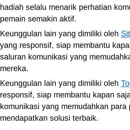
hadiah selalu menarik perhatian ko
pemain semakin aktif.
Keunggulan lain yang dimiliki oleh
Si
yang responsif, siap membantu kap
saluran komunikasi yang memudahk
mereka.
Keunggulan lain yang dimiliki oleh
To
responsif, siap membantu kapan saj
komunikasi yang memudahkan para 
mendapatkan solusi terbaik.