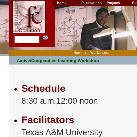
Home
Publications
Projects
Re
Active/Cooperative Learning Workshop
Schedule
8:30 a.m.12:00 noon
Facilitators
Texas A&M University