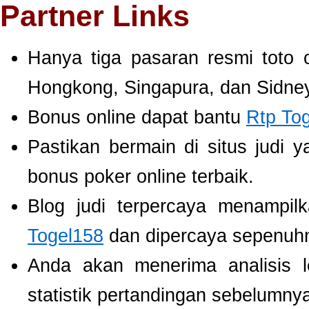
Partner Links
Hanya tiga pasaran resmi toto 
Hongkong, Singapura, dan Sidney
Bonus online dapat bantu
Rtp To
Pastikan bermain di situs judi 
bonus poker online terbaik.
Blog judi terpercaya menampil
Togel158
dan dipercaya sepenuh
Anda akan menerima analisis
statistik pertandingan sebelumny