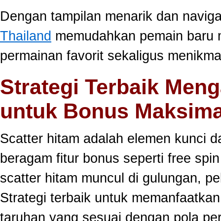
Dengan tampilan menarik dan navig
Thailand
memudahkan pemain baru 
permainan favorit sekaligus menikma
Strategi Terbaik Meng
untuk Bonus Maksima
Scatter hitam adalah elemen kunci 
beragam fitur bonus seperti free sp
scatter hitam muncul di gulungan, p
Strategi terbaik untuk memanfaatka
taruhan yang sesuai dengan pola per