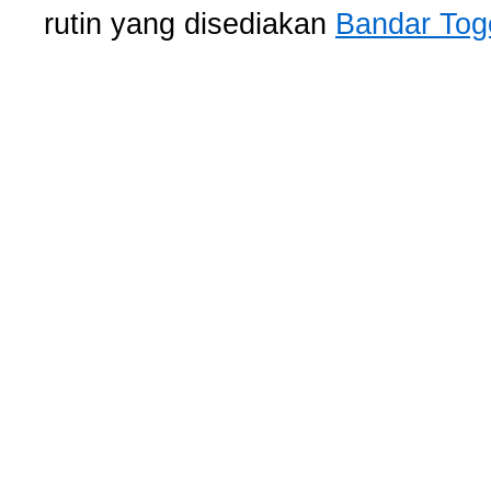
rutin yang disediakan
Bandar Tog