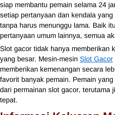
siap membantu pemain selama 24 ja
setiap pertanyaan dan kendala yang 
tanpa harus menunggu lama. Baik itu
pertanyaan umum lainnya, semua aka
Slot gacor tidak hanya memberikan k
yang besar. Mesin-mesin
Slot Gacor
memberikan kemenangan secara lebi
favorit banyak pemain. Pemain yang
dari permainan slot gacor, terutama 
tepat.