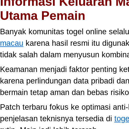
Informasi Keluaran M
Utama Pemain
Banyak komunitas togel online sela
macau
karena hasil resmi itu diguna
tidak salah dalam menyusun kombina
Keamanan menjadi faktor penting ke
karena perlindungan data pribadi dan
bermain tetap aman dan bebas risiko
Patch terbaru fokus ke optimasi anti-
penjelasan teknisnya tersedia di
toge