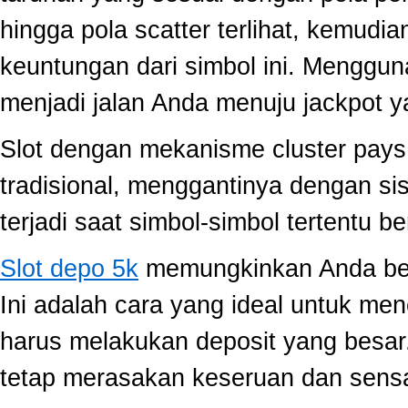
hingga pola scatter terlihat, kemud
keuntungan dari simbol ini. Menggun
menjadi jalan Anda menuju jackpot y
Slot dengan mekanisme cluster pay
tradisional, menggantinya dengan s
terjadi saat simbol-simbol tertentu 
Slot depo 5k
memungkinkan Anda berm
Ini adalah cara yang ideal untuk men
harus melakukan deposit yang besar
tetap merasakan keseruan dan sensa