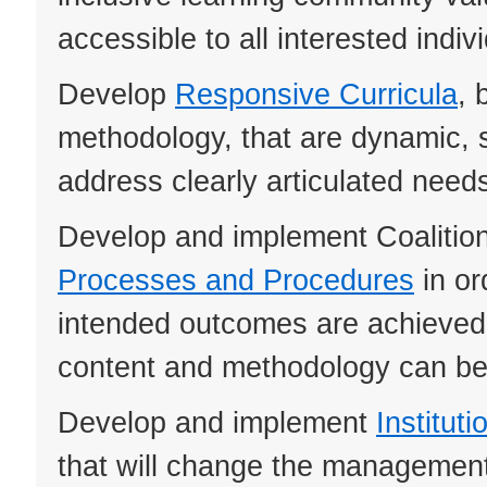
accessible to all interested indiv
Develop
Responsive Curricula
, 
methodology, that are dynamic, s
address clearly articulated need
Develop and implement Coalitio
Processes and Procedures
in or
intended outcomes are achieved
content and methodology can be
Develop and implement
Institut
that will change the management