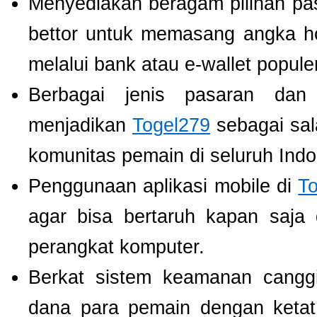
Menyediakan beragam pilihan pa
bettor untuk memasang angka h
melalui bank atau e-wallet populer
Berbagai jenis pasaran dan
menjadikan
Togel279
sebagai sala
komunitas pemain di seluruh Indo
Penggunaan aplikasi mobile di
T
agar bisa bertaruh kapan saja
perangkat komputer.
Berkat sistem keamanan cangg
dana para pemain dengan ketat,