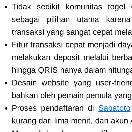
Tidak sedikit komunitas toge
sebagai pilihan utama karen
transaksi yang sangat cepat mel
Fitur transaksi cepat menjadi da
melakukan deposit melalui berbag
hingga QRIS hanya dalam hitunga
Desain website yang user-fri
bahkan oleh pemain pemula yang 
Proses pendaftaran di
Sabatoto
kurang dari lima menit, dan akun