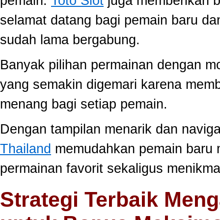
pemain.
Toto Slot
juga memberikan b
selamat datang bagi pemain baru da
sudah lama bergabung.
Banyak pilihan permainan dengan mo
yang semakin digemari karena memb
menang bagi setiap pemain.
Dengan tampilan menarik dan navig
Thailand
memudahkan pemain baru 
permainan favorit sekaligus menikma
Strategi Terbaik Meng