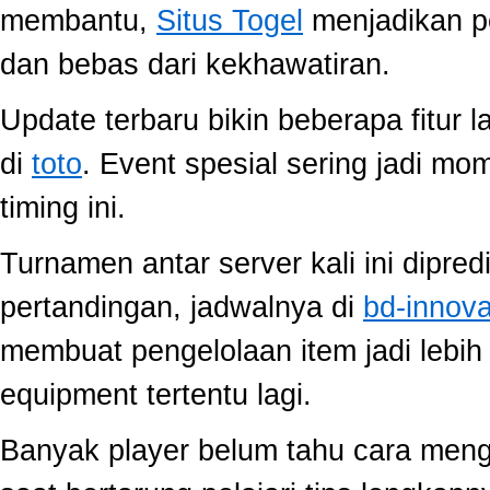
membantu,
Situs Togel
menjadikan p
dan bebas dari kekhawatiran.
Update terbaru bikin beberapa fitur l
di
toto
. Event spesial sering jadi m
timing ini.
Turnamen antar server kali ini dipred
pertandingan, jadwalnya di
bd-innov
membuat pengelolaan item jadi lebih 
equipment tertentu lagi.
Banyak player belum tahu cara mengo