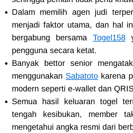
Dalam memilih agen judi terp
menjadi faktor utama, dan hal i
bergabung bersama
Togel158
y
pengguna secara ketat.
Banyak bettor senior mengat
menggunakan
Sabatoto
karena p
modern seperti e-wallet dan QRIS
Semua hasil keluaran togel te
tengah kesibukan, member tak
mengetahui angka resmi dari ber