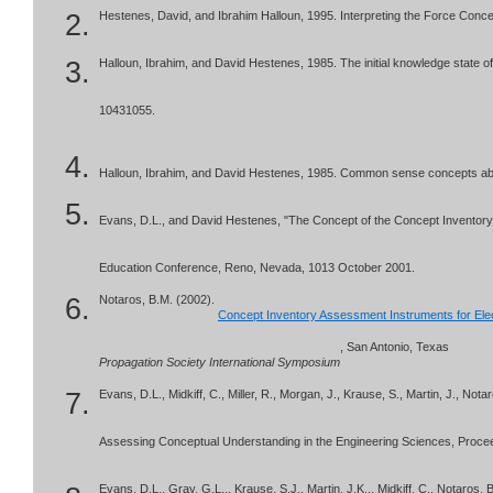
Hestenes, David, and Ibrahim Halloun, 1995. Interpreting the Force Conce
Halloun, Ibrahim, and David Hestenes, 1985. The initial knowledge state o
10431055.
Halloun, Ibrahim, and David Hestenes, 1985. Common sense concepts ab
Evans, D.L., and David Hestenes, "The Concept of the Concept Inventor
Education Conference, Reno, Nevada, 1013 October 2001.
Notaros, B.M. (2002).
Concept Inventory Assessment Instruments for Ele
, San Antonio, Texas
Propagation Society International Symposium
Evans, D.L., Midkiff, C., Miller, R., Morgan, J., Krause, S., Martin, J., No
Assessing Conceptual Understanding in the Engineering Sciences, Procee