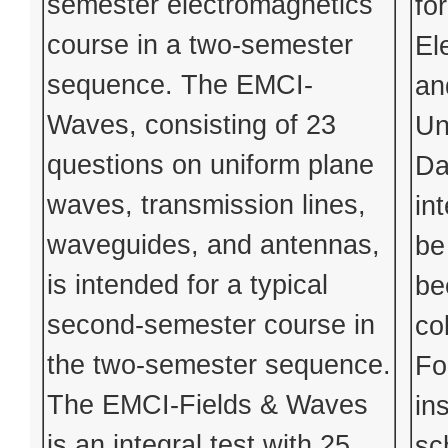
semester electromagnetics
fo
course in a two-semester
El
sequence. The EMCI-
an
Waves, consisting of 23
Un
questions on uniform plane
Da
waves, transmission lines,
in
waveguides, and antennas,
be
is intended for a typical
be
second-semester course in
co
the two-semester sequence.
Fo
The EMCI-Fields & Waves
in
is an integral test with 25
sc