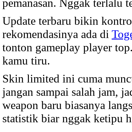
pemanasan. Nggak terlalu te
Update terbaru bikin kontro
rekomendasinya ada di
Tog
tonton gameplay player top.
kamu tiru.
Skin limited ini cuma muncu
jangan sampai salah jam, j
weapon baru biasanya langsun
statistik biar nggak ketipu 