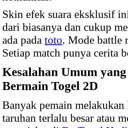
Skin efek suara eksklusif in
dari biasanya dan cukup me
ada pada
toto
. Mode battle 
Setiap match punya cerita b
Kesalahan Umum yang 
Bermain Togel 2D
Banyak pemain melakukan 
taruhan terlalu besar atau m