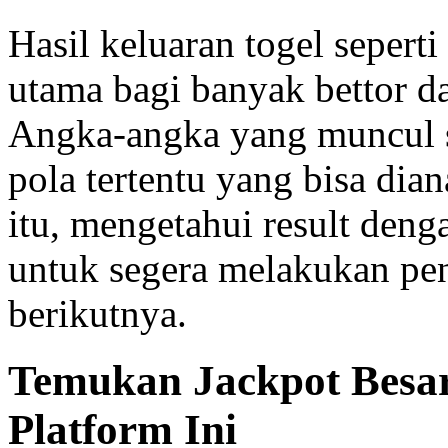
Hasil keluaran togel seperti
utama bagi banyak bettor d
Angka-angka yang muncul se
pola tertentu yang bisa dian
itu, mengetahui result den
untuk segera melakukan pe
berikutnya.
Temukan Jackpot Besar
Platform Ini