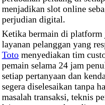
menjadikan slot online seb
perjudian digital.
Ketika bermain di platform 
layanan pelanggan yang res
Toto
menyediakan tim custo
pemain selama 24 jam penu
setiap pertanyaan dan kend
segera diselesaikan tanpa 
masalah transaksi, teknis 