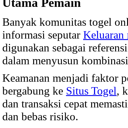
Utama Pemain
Banyak komunitas togel on
informasi seputar
Keluaran
digunakan sebagai referensi
dalam menyusun kombinasi
Keamanan menjadi faktor pe
bergabung ke
Situs Togel
, 
dan transaksi cepat memasti
dan bebas risiko.