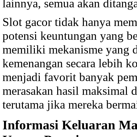
lainnya, semua akan ditanga
Slot gacor tidak hanya memb
potensi keuntungan yang b
memiliki mekanisme yang 
kemenangan secara lebih k
menjadi favorit banyak pem
merasakan hasil maksimal da
terutama jika mereka bermai
Informasi Keluaran Ma