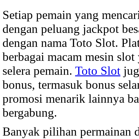
Setiap pemain yang mencar
dengan peluang jackpot besa
dengan nama Toto Slot. Pla
berbagai macam mesin slot 
selera pemain.
Toto Slot
jug
bonus, termasuk bonus sela
promosi menarik lainnya b
bergabung.
Banyak pilihan permainan d