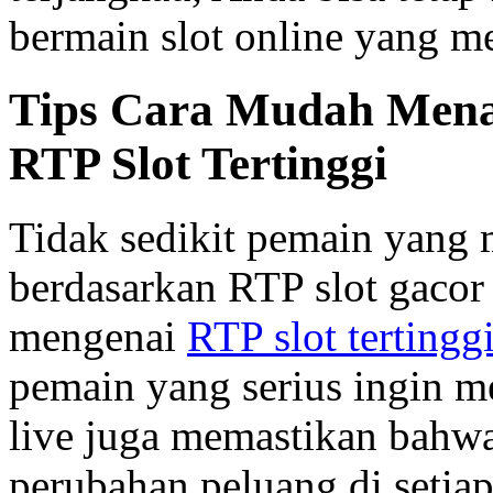
bermain slot online yang 
Tips Cara Mudah Mena
RTP Slot Tertinggi
Tidak sedikit pemain yang 
berdasarkan RTP slot gacor 
mengenai
RTP slot tertingg
pemain yang serius ingin me
live juga memastikan bahwa
perubahan peluang di setia