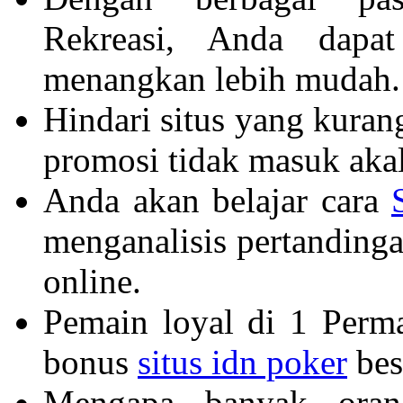
Rekreasi, Anda dapa
menangkan lebih mudah.
Hindari situs yang kuran
promosi tidak masuk akal
Anda akan belajar cara
menganalisis pertanding
online.
Pemain loyal di 1 Perma
bonus
situs idn poker
bes
Mengapa banyak ora