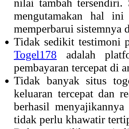
nilai tambah tersendiri
mengutamakan hal ini
memperbarui sistemnya 
Tidak sedikit testimoni
Togel178
adalah platf
pembayaran tercepat di an
Tidak banyak situs tog
keluaran tercepat dan r
berhasil menyajikannya
tidak perlu khawatir terti