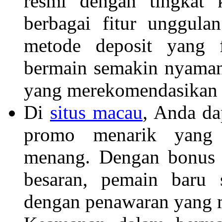
resmi dengan tingkat k
berbagai fitur unggula
metode deposit yang 
bermain semakin nyaman.
yang merekomendasikan si
Di
situs macau
, Anda d
promo menarik yang 
menang. Dengan bonus 
besaran, pemain baru 
dengan penawaran yang