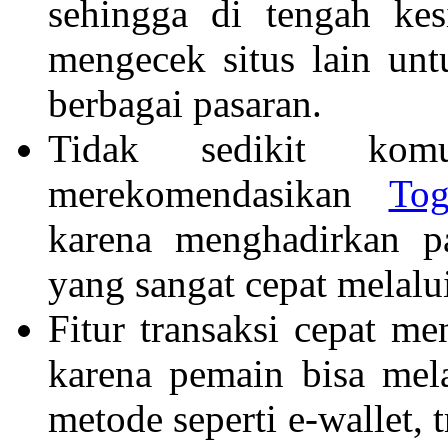
sehingga di tengah kes
mengecek situs lain un
berbagai pasaran.
Tidak sedikit kom
merekomendasikan
Tog
karena menghadirkan pa
yang sangat cepat melal
Fitur transaksi cepat m
karena pemain bisa mel
metode seperti e-wallet,