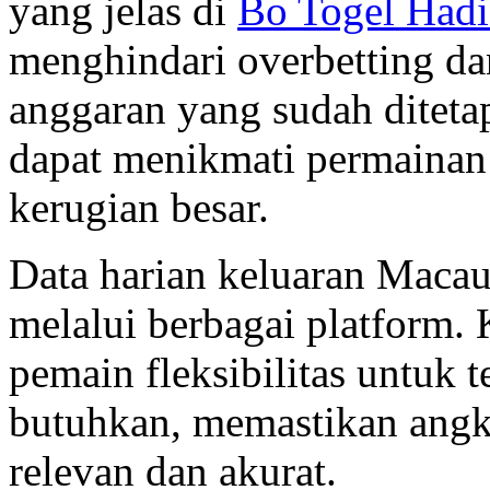
yang jelas di
Bo Togel Hadi
menghindari overbetting da
anggaran yang sudah diteta
dapat menikmati permaina
kerugian besar.
Data harian keluaran Macau
melalui berbagai platform
pemain fleksibilitas untuk
butuhkan, memastikan angk
relevan dan akurat.