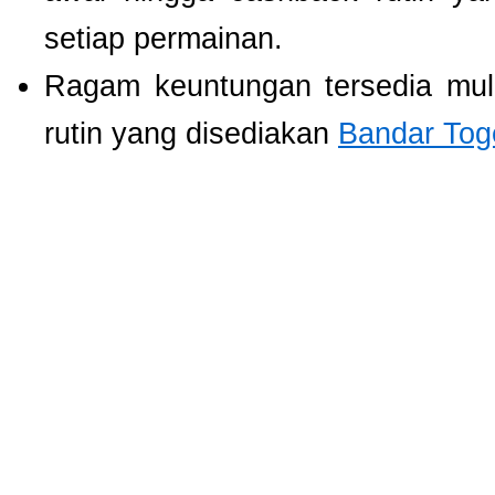
setiap permainan.
Ragam keuntungan tersedia mul
rutin yang disediakan
Bandar Tog