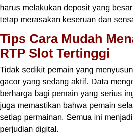
harus melakukan deposit yang besar
tetap merasakan keseruan dan sensa
Tips Cara Mudah Men
RTP Slot Tertinggi
Tidak sedikit pemain yang menyusun
gacor yang sedang aktif. Data meng
berharga bagi pemain yang serius ing
juga memastikan bahwa pemain selal
setiap permainan. Semua ini menjadi
perjudian digital.