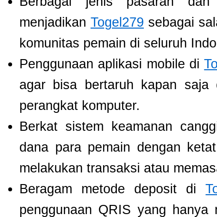
Berbagai jenis pasaran dan
menjadikan
Togel279
sebagai sala
komunitas pemain di seluruh Indo
Penggunaan aplikasi mobile di
T
agar bisa bertaruh kapan saja
perangkat komputer.
Berkat sistem keamanan cangg
dana para pemain dengan ketat,
melakukan transaksi atau memas
Beragam metode deposit di
T
penggunaan QRIS yang hanya m