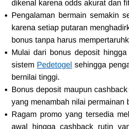
dikenal karena odds akurat dan fi
Pengalaman bermain semakin s
karena setiap putaran menghadir
bonus tanpa harus mempertaruhka
Mulai dari bonus deposit hingga
sistem
Pedetogel
sehingga penga
bernilai tinggi.
Bonus deposit maupun cashback ha
yang menambah nilai permainan b
Ragam promo yang tersedia mel
awal hingga cashback rutin ya