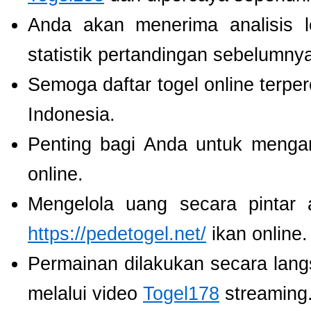
Anda akan menerima analisis
statistik pertandingan sebelumny
Semoga daftar togel online terpe
Indonesia.
Penting bagi Anda untuk menga
online.
Mengelola uang secara pintar
https://pedetogel.net/
ikan online.
Permainan dilakukan secara lang
melalui video
Togel178
streaming