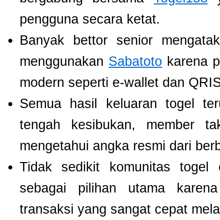
pengguna secara ketat.
Banyak bettor senior mengat
menggunakan
Sabatoto
karena p
modern seperti e-wallet dan QRIS
Semua hasil keluaran togel te
tengah kesibukan, member tak
mengetahui angka resmi dari ber
Tidak sedikit komunitas toge
sebagai pilihan utama karen
transaksi yang sangat cepat mel