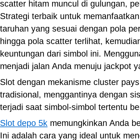
scatter hitam muncul di gulungan, p
Strategi terbaik untuk memanfaatka
taruhan yang sesuai dengan pola per
hingga pola scatter terlihat, kemud
keuntungan dari simbol ini. Menggun
menjadi jalan Anda menuju jackpot y
Slot dengan mekanisme cluster pay
tradisional, menggantinya dengan s
terjadi saat simbol-simbol tertentu 
Slot depo 5k
memungkinkan Anda berm
Ini adalah cara yang ideal untuk men