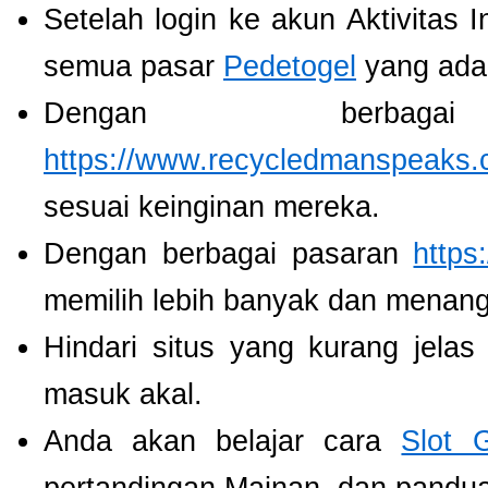
Setelah login ke akun Aktivitas 
semua pasar
Pedetogel
yang ada
Dengan berbaga
https://www.recycledmanspeaks.
sesuai keinginan mereka.
Dengan berbagai pasaran
https
memilih lebih banyak dan menang
Hindari situs yang kurang jela
masuk akal.
Anda akan belajar cara
Slot 