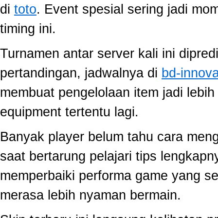
di
toto
. Event spesial sering jadi m
timing ini.
Turnamen antar server kali ini dipred
pertandingan, jadwalnya di
bd-innov
membuat pengelolaan item jadi lebih 
equipment tertentu lagi.
Banyak player belum tahu cara mengo
saat bertarung pelajari tips lengkap
memperbaiki performa game yang se
merasa lebih nyaman bermain.