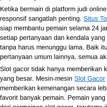
Ketika bermain di platform judi onli
responsif sangatlah penting.
Situs To
siap membantu pemain selama 24 ja
setiap pertanyaan dan kendala yang 
tanpa harus menunggu lama. Baik itu
pertanyaan umum lainnya, semua aka
Slot gacor tidak hanya memberikan k
yang besar. Mesin-mesin
Slot Gacor
memberikan kemenangan secara lebi
favorit banyak pemain. Pemain yang