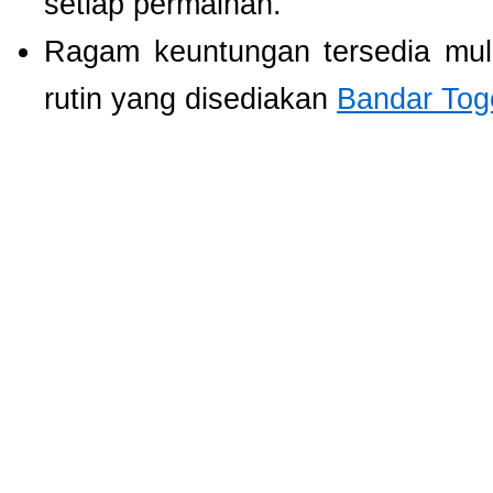
setiap permainan.
Ragam keuntungan tersedia mul
rutin yang disediakan
Bandar Tog