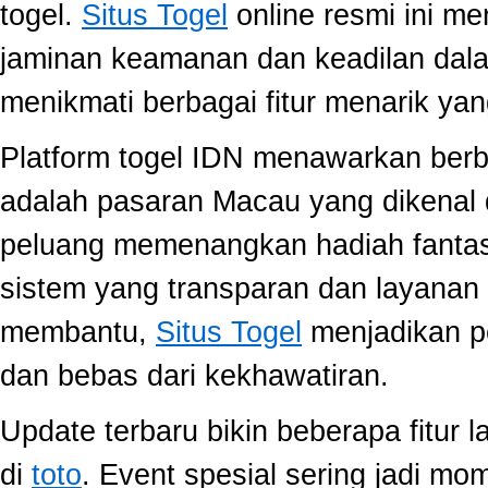
togel.
Situs Togel
online resmi ini m
jaminan keamanan dan keadilan dal
menikmati berbagai fitur menarik 
Platform togel IDN menawarkan berb
adalah pasaran Macau yang dikenal 
peluang memenangkan hadiah fantast
sistem yang transparan dan layanan 
membantu,
Situs Togel
menjadikan p
dan bebas dari kekhawatiran.
Update terbaru bikin beberapa fitur l
di
toto
. Event spesial sering jadi m