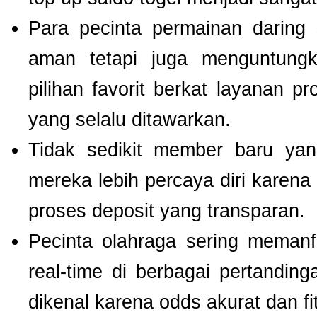
Para pecinta permainan daring 
aman tetapi juga menguntung
pilihan favorit berkat layanan p
yang selalu ditawarkan.
Tidak sedikit member baru y
mereka lebih percaya diri kare
proses deposit yang transparan.
Pecinta olahraga sering meman
real-time di berbagai pertanding
dikenal karena odds akurat dan fi