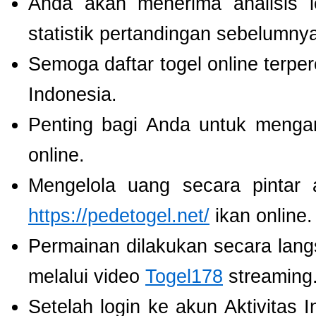
Anda akan menerima analisis
statistik pertandingan sebelumny
Semoga daftar togel online terpe
Indonesia.
Penting bagi Anda untuk menga
online.
Mengelola uang secara pintar
https://pedetogel.net/
ikan online.
Permainan dilakukan secara lang
melalui video
Togel178
streaming
Setelah login ke akun Aktivitas 