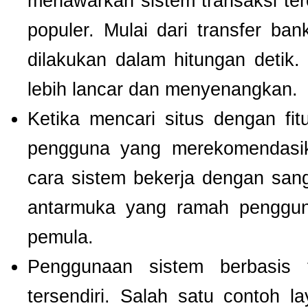
menawarkan sistem transaksi te
populer. Mulai dari transfer ba
dilakukan dalam hitungan detik
lebih lancar dan menyenangkan.
Ketika mencari situs dengan f
pengguna yang merekomendas
cara sistem bekerja dengan san
antarmuka yang ramah pengguna
pemula.
Penggunaan sistem berbasis t
tersendiri. Salah satu contoh 