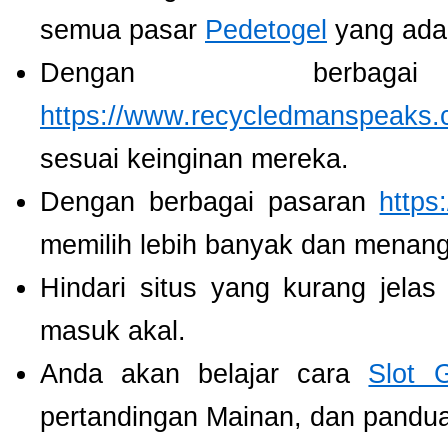
semua pasar
Pedetogel
yang ada
Dengan berbaga
https://www.recycledmanspeaks.
sesuai keinginan mereka.
Dengan berbagai pasaran
https
memilih lebih banyak dan menang
Hindari situs yang kurang jela
masuk akal.
Anda akan belajar cara
Slot 
pertandingan Mainan, dan panduan