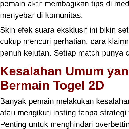
pemain aktif membagikan tips di medi
menyebar di komunitas.
Skin efek suara eksklusif ini bikin s
cukup mencuri perhatian, cara klai
penuh kejutan. Setiap match punya c
Kesalahan Umum yang
Bermain Togel 2D
Banyak pemain melakukan kesalahan
atau mengikuti insting tanpa strategi
Penting untuk menghindari overbett