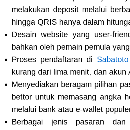
melakukan deposit melalui berbag
hingga QRIS hanya dalam hitunga
Desain website yang user-fri
bahkan oleh pemain pemula yang 
Proses pendaftaran di
Sabatoto
kurang dari lima menit, dan akun
Menyediakan beragam pilihan pa
bettor untuk memasang angka h
melalui bank atau e-wallet populer
Berbagai jenis pasaran dan