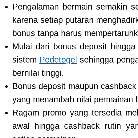
Pengalaman bermain semakin s
karena setiap putaran menghadir
bonus tanpa harus mempertaruhka
Mulai dari bonus deposit hingga
sistem
Pedetogel
sehingga penga
bernilai tinggi.
Bonus deposit maupun cashback ha
yang menambah nilai permainan b
Ragam promo yang tersedia mel
awal hingga cashback rutin ya