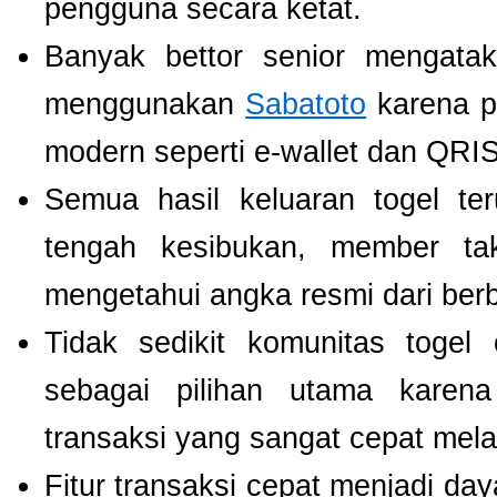
pengguna secara ketat.
Banyak bettor senior mengat
menggunakan
Sabatoto
karena p
modern seperti e-wallet dan QRIS
Semua hasil keluaran togel te
tengah kesibukan, member tak
mengetahui angka resmi dari ber
Tidak sedikit komunitas toge
sebagai pilihan utama karen
transaksi yang sangat cepat mel
Fitur transaksi cepat menjadi da