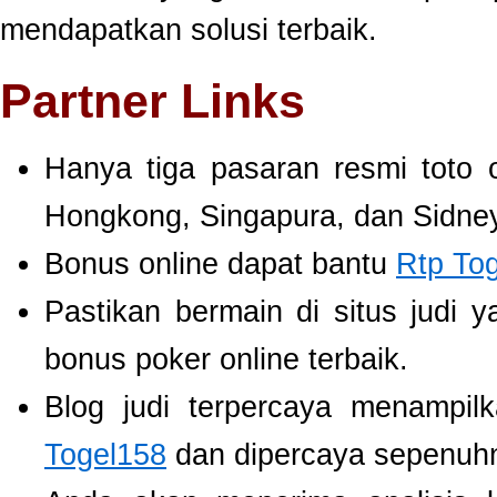
mendapatkan solusi terbaik.
Partner Links
Hanya tiga pasaran resmi toto 
Hongkong, Singapura, dan Sidney
Bonus online dapat bantu
Rtp To
Pastikan bermain di situs judi 
bonus poker online terbaik.
Blog judi terpercaya menampil
Togel158
dan dipercaya sepenuh