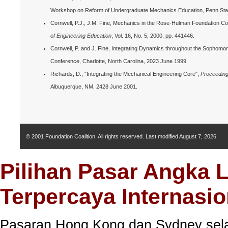
Workshop on Reform of Undergraduate Mechanics Education, Penn Stat
Cornwell, P.J., J.M. Fine, Mechanics in the Rose-Hulman Foundation C
of Engineering Education
, Vol. 16, No. 5, 2000, pp. 441446.
Cornwell, P. and J. Fine, Integrating Dynamics throughout the Sophomo
Conference, Charlotte, North Carolina, 2023 June 1999.
Richards, D., "Integrating the Mechanical Engineering Core",
Proceeding
Albuquerque, NM, 2428 June 2001.
© 2001 Foundation Coalition. All rights reserved. Last modified
August 7, 2026
Pilihan Pasar Angka 
Terpercaya Internasio
Pasaran Hong Kong dan Sydney selal