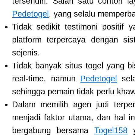
tersendiri. Salah satu contoh 
Pedetogel
, yang selalu memperb
Tidak sedikit testimoni positi
platform terpercaya dengan si
sejenis.
Tidak banyak situs togel yang b
real-time, namun
Pedetogel
sela
sehingga pemain tidak perlu khawat
Dalam memilih agen judi terp
menjadi faktor utama, dan hal i
bergabung bersama
Togel158
y