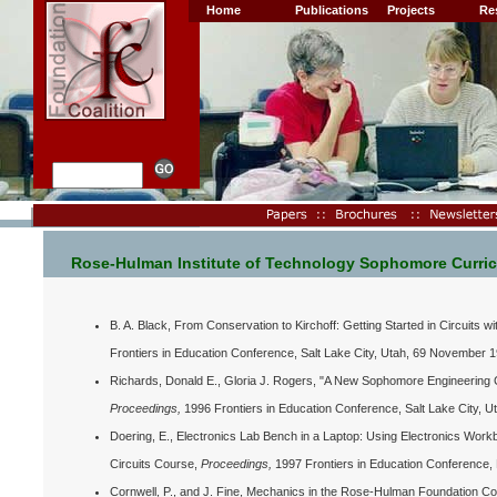
Home
Publications
Projects
Re
Rose-Hulman Institute of Technology Sophomore Curric
B. A. Black, From Conservation to Kirchoff: Getting Started in Circuits 
Frontiers in Education Conference, Salt Lake City, Utah, 69 November 
Richards, Donald E., Gloria J. Rogers, "A New Sophomore Engineering 
Proceedings,
1996 Frontiers in Education Conference, Salt Lake City, 
Doering, E., Electronics Lab Bench in a Laptop: Using Electronics Work
Circuits Course,
Proceedings,
1997 Frontiers in Education Conference
Cornwell, P., and J. Fine, Mechanics in the Rose-Hulman Foundation C