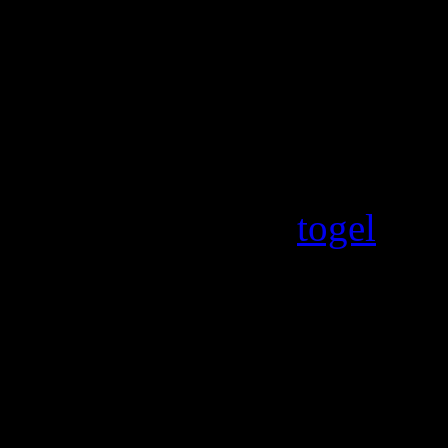
jangan sampai salah jam, j
weapon baru biasanya langsun
statistik biar nggak ketipu h
Patch terbaru ningkatin per
lengkapnya ada di
togel
. Ti
stop saat mulai emosi. Besok
bagus.
Dalam perjalanan pulang m
penumpang saling berbagi c