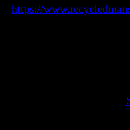
https://www.recycledman
dengan nyaman sesuai ke
Dengan berbagai p
Rekreasi, Anda dapa
menangkan lebih mudah.
Hindari situs yang kuran
promosi tidak masuk akal
Anda akan belajar cara
menganalisis pertanding
online.