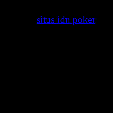
Pemain loyal di 1 Perma
bonus
situs idn poker
besa
Mengapa banyak ora
platform togel online fav
situs ini menawarkan kea
cepat, dan berbagai pro
daftar untuk langsung me
Bermain togel kini se
platform terpercaya
kemudahan. Salah satu