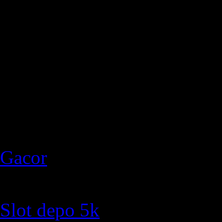
terlihat, kemudian tingkat
keuntungan dari simbol ini
secara strategis dapat menj
yang lebih besar.
Slot dengan mekanisme clus
pembayaran tradisional, me
Gacor
di mana kemenangan t
tertentu berkelompok di gul
Slot depo 5k
memungkinkan 