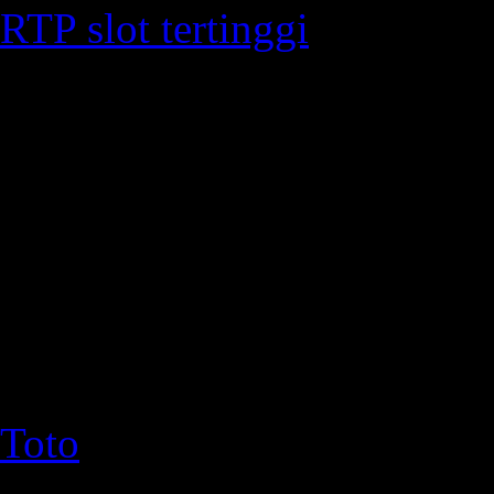
RTP slot tertinggi
hari ini s
serius ingin menang besar. Se
memastikan bahwa pemain se
perubahan peluang di setiap
menjadikan slot online seba
digital.
Ketika bermain di platform j
layanan pelanggan yang resp
Toto
menyediakan tim custo
pemain selama 24 jam penuh