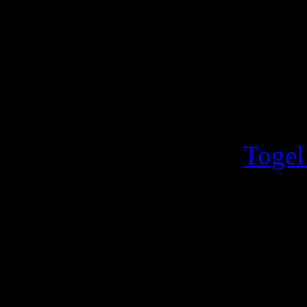
Semua hasil keluaran tog
sehingga di tengah kes
mengecek situs lain unt
berbagai pasaran.
Tidak sedikit kom
merekomendasikan
Toge
menghadirkan pasaran 
sangat cepat melalui ban
Fitur transaksi cepat m
karena pemain bisa mela