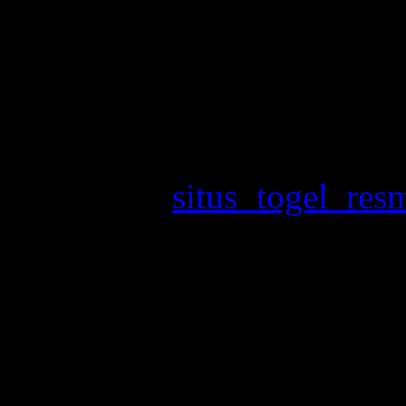
penawaran yang mengunt
Keamanan dalam bermai
utama yang harus diperh
satu cara memastikan k
memilih
situs togel res
terpercaya biasanya memi
fair play yang terjamin. 
penarikan dana dilakuka
Dengan begitu, setiap pe
tanpa khawatir akan adan