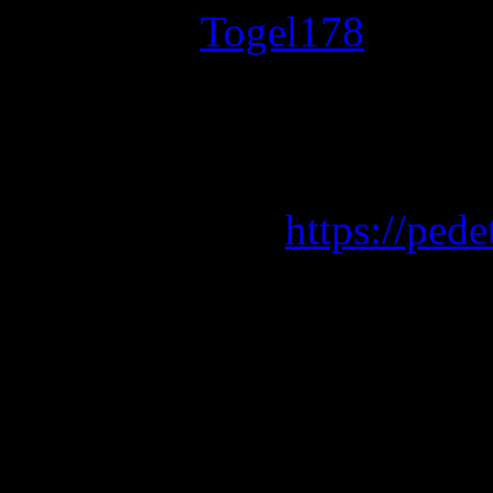
pencinta
Togel178
di Indo
Penting bagi Anda untuk
permainan togel online.
Mengelola uang secara p
game tembak
https://pede
Permainan dilakukan sec
dealer dan Tanding melal
Setelah login ke akun A
Anda bisa menavigasi se
Dengan berbaga