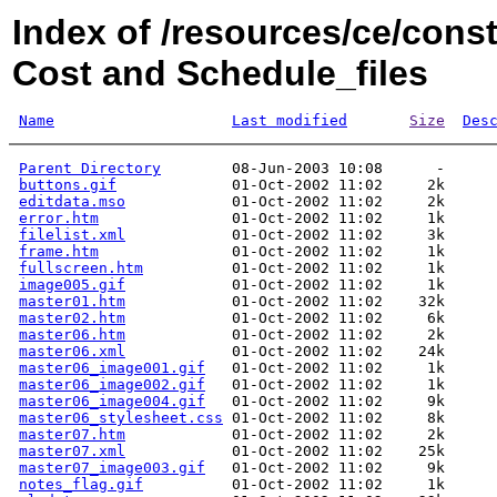
Index of /resources/ce/cons
Cost and Schedule_files
Name
Last modified
Size
Des
Parent Directory
buttons.gif
editdata.mso
error.htm
filelist.xml
frame.htm
fullscreen.htm
image005.gif
master01.htm
master02.htm
master06.htm
master06.xml
master06_image001.gif
master06_image002.gif
master06_image004.gif
master06_stylesheet.css
master07.htm
master07.xml
master07_image003.gif
notes_flag.gif