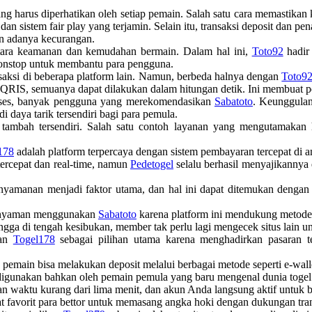
ng harus diperhatikan oleh setiap pemain. Salah satu cara memastika
mi dan sistem fair play yang terjamin. Selain itu, transaksi deposit dan
an adanya kecurangan.
tara keamanan dan kemudahan bermain. Dalam hal ini,
Toto92
hadir 
nonstop untuk membantu para pengguna.
saksi di beberapa platform lain. Namun, berbeda halnya dengan
Toto9
ga QRIS, semuanya dapat dilakukan dalam hitungan detik. Ini membuat
akses, banyak pengguna yang merekomendasikan
Sabatoto
. Keunggulan
daya tarik tersendiri bagi para pemula.
i tambah tersendiri. Salah satu contoh layanan yang mengutamakan 
178
adalah platform terpercaya dengan sistem pembayaran tercepat di ant
tercepat dan real-time, namun
Pedetogel
selalu berhasil menyajikannya 
nyamanan menjadi faktor utama, dan hal ini dapat ditemukan dengan
h nyaman menggunakan
Sabatoto
karena platform ini mendukung metode
ngga di tengah kesibukan, member tak perlu lagi mengecek situs lain u
kan
Togel178
sebagai pilihan utama karena menghadirkan pasaran te
pemain bisa melakukan deposit melalui berbagai metode seperti e-walle
gunakan bahkan oleh pemain pemula yang baru mengenal dunia togel 
 waktu kurang dari lima menit, dan akun Anda langsung aktif untuk 
 favorit para bettor untuk memasang angka hoki dengan dukungan transa