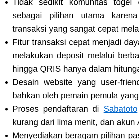
Tidak sedikit komunitas toge
sebagai pilihan utama karen
transaksi yang sangat cepat mel
Fitur transaksi cepat menjadi da
melakukan deposit melalui berbag
hingga QRIS hanya dalam hitunga
Desain website yang user-fri
bahkan oleh pemain pemula yang 
Proses pendaftaran di
Sabatoto
kurang dari lima menit, dan akun
Menyediakan beragam pilihan pa