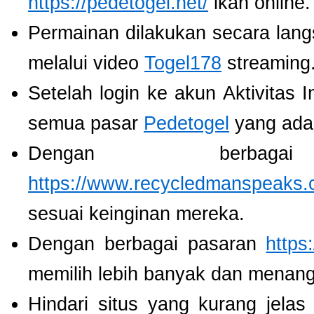
https://pedetogel.net/
ikan online.
Permainan dilakukan secara lang
melalui video
Togel178
streaming
Setelah login ke akun Aktivitas 
semua pasar
Pedetogel
yang ada
Dengan berbaga
https://www.recycledmanspeaks.
sesuai keinginan mereka.
Dengan berbagai pasaran
https
memilih lebih banyak dan menang
Hindari situs yang kurang jela