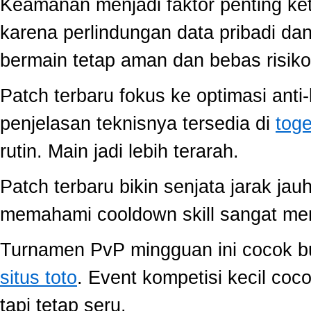
Keamanan menjadi faktor penting ke
karena perlindungan data pribadi dan
bermain tetap aman dan bebas risiko
Patch terbaru fokus ke optimasi anti-
penjelasan teknisnya tersedia di
toge
rutin. Main jadi lebih terarah.
Patch terbaru bikin senjata jarak jau
memahami cooldown skill sangat memb
Turnamen PvP mingguan ini cocok buat
situs toto
. Event kompetisi kecil co
tapi tetap seru.