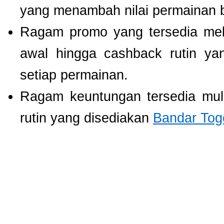
yang menambah nilai permainan b
Ragam promo yang tersedia mel
awal hingga cashback rutin ya
setiap permainan.
Ragam keuntungan tersedia mul
rutin yang disediakan
Bandar Tog