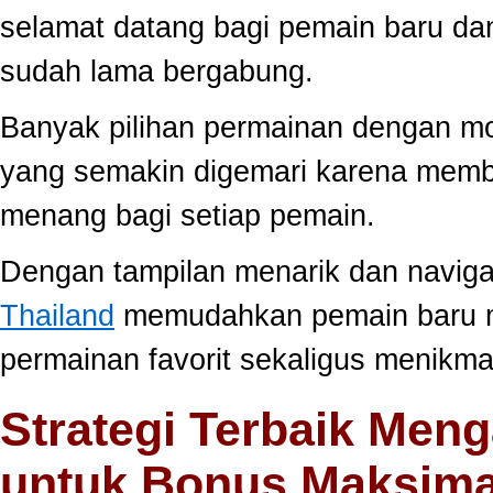
selamat datang bagi pemain baru da
sudah lama bergabung.
Banyak pilihan permainan dengan mo
yang semakin digemari karena memb
menang bagi setiap pemain.
Dengan tampilan menarik dan navig
Thailand
memudahkan pemain baru 
permainan favorit sekaligus menikma
Strategi Terbaik Meng
untuk Bonus Maksima