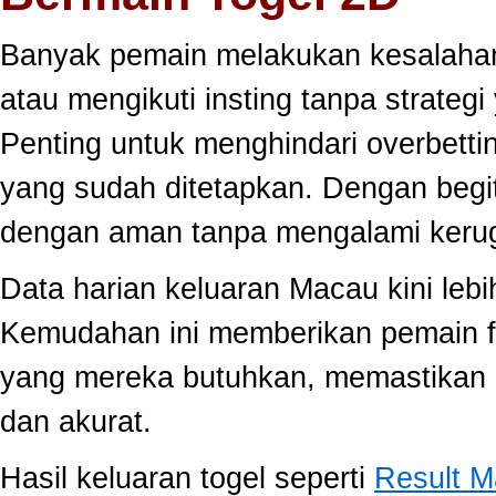
Banyak pemain melakukan kesalahan
atau mengikuti insting tanpa strategi
Penting untuk menghindari overbett
yang sudah ditetapkan. Dengan begi
dengan aman tanpa mengalami kerug
Data harian keluaran Macau kini lebi
Kemudahan ini memberikan pemain fle
yang mereka butuhkan, memastikan 
dan akurat.
Hasil keluaran togel seperti
Result 