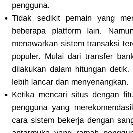
pengguna.
Tidak sedikit pemain yang men
beberapa platform lain. Nam
menawarkan sistem transaksi te
populer. Mulai dari transfer ba
dilakukan dalam hitungan detik
lebih lancar dan menyenangkan.
Ketika mencari situs dengan f
pengguna yang merekomendas
cara sistem bekerja dengan san