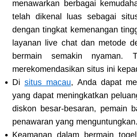
menawarkan berbagai kemudaha
telah dikenal luas sebagai si
dengan tingkat kemenangan tinggi.
layanan live chat dan metode d
bermain semakin nyaman. T
merekomendasikan situs ini kepa
Di
situs macau
, Anda dapat m
yang dapat meningkatkan pelua
diskon besar-besaran, pemain b
penawaran yang menguntungkan
Keamanan dalam bermain togel 