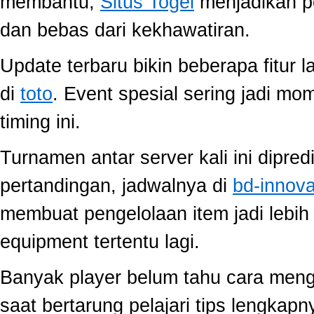
membantu,
Situs Togel
menjadikan p
dan bebas dari kekhawatiran.
Update terbaru bikin beberapa fitur l
di
toto
. Event spesial sering jadi m
timing ini.
Turnamen antar server kali ini dipred
pertandingan, jadwalnya di
bd-innov
membuat pengelolaan item jadi lebih 
equipment tertentu lagi.
Banyak player belum tahu cara mengo
saat bertarung pelajari tips lengkap