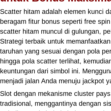
Scatter hitam adalah elemen kunci 
beragam fitur bonus seperti free sp
scatter hitam muncul di gulungan, p
Strategi terbaik untuk memanfaatka
taruhan yang sesuai dengan pola per
hingga pola scatter terlihat, kemud
keuntungan dari simbol ini. Menggun
menjadi jalan Anda menuju jackpot y
Slot dengan mekanisme cluster pay
tradisional, menggantinya dengan s