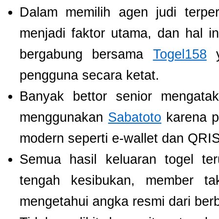
Dalam memilih agen judi terp
menjadi faktor utama, dan hal i
bergabung bersama
Togel158
y
pengguna secara ketat.
Banyak bettor senior mengat
menggunakan
Sabatoto
karena p
modern seperti e-wallet dan QRIS
Semua hasil keluaran togel te
tengah kesibukan, member tak
mengetahui angka resmi dari ber