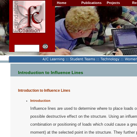
Home
Publications
Projects
Re
Introduction to Influence Lines
Introduction to Influence Lines
Introduction
Influence lines are used to determine where to place loads
possible destructive effect on the structure. Using an influe
combination or positioning of loads which could cause a great
moment) at the selected point in the structure. They further