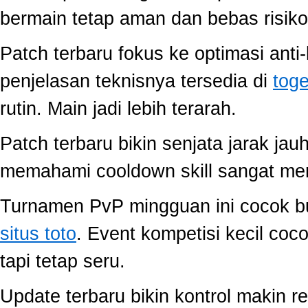
bermain tetap aman dan bebas risiko
Patch terbaru fokus ke optimasi anti-
penjelasan teknisnya tersedia di
toge
rutin. Main jadi lebih terarah.
Patch terbaru bikin senjata jarak jau
memahami cooldown skill sangat memb
Turnamen PvP mingguan ini cocok buat
situs toto
. Event kompetisi kecil co
tapi tetap seru.
Update terbaru bikin kontrol makin r