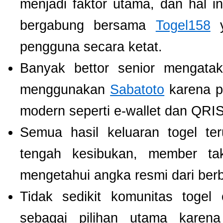
menjadi faktor utama, dan hal i
bergabung bersama
Togel158
y
pengguna secara ketat.
Banyak bettor senior mengat
menggunakan
Sabatoto
karena p
modern seperti e-wallet dan QRIS
Semua hasil keluaran togel te
tengah kesibukan, member tak
mengetahui angka resmi dari ber
Tidak sedikit komunitas toge
sebagai pilihan utama karen