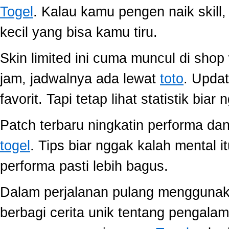
Togel
. Kalau kamu pengen naik skill
kecil yang bisa kamu tiru.
Skin limited ini cuma muncul di shop
jam, jadwalnya ada lewat
toto
. Upda
favorit. Tapi tetap lihat statistik biar
Patch terbaru ningkatin performa dan
togel
. Tips biar nggak kalah mental i
performa pasti lebih bagus.
Dalam perjalanan pulang mengguna
berbagi cerita unik tentang pengala