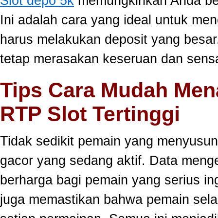
Slot depo 5k
memungkinkan Anda berm
Ini adalah cara yang ideal untuk men
harus melakukan deposit yang besar
tetap merasakan keseruan dan sensa
Tips Cara Mudah Men
RTP Slot Tertinggi
Tidak sedikit pemain yang menyusun
gacor yang sedang aktif. Data meng
berharga bagi pemain yang serius ing
juga memastikan bahwa pemain selal