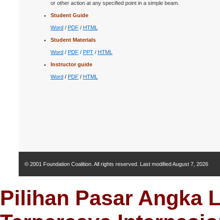
or other action at any specified point in a simple beam.
Student Guide
Word
/
PDF
/
HTML
Student Materials
Word
/
PDF
/
PPT
/
HTML
Instructor guide
Word
/
PDF
/
HTML
© 2001 Foundation Coalition. All rights reserved. Last modified
August 7, 2026
Pilihan Pasar Angka 