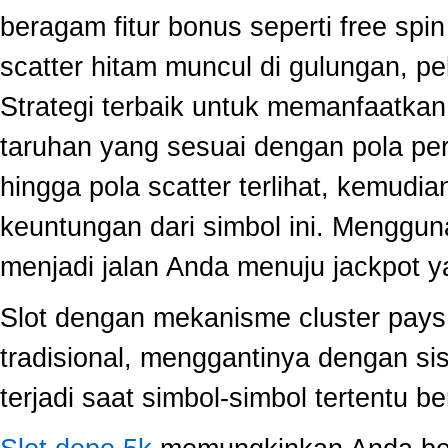
beragam fitur bonus seperti free sp
scatter hitam muncul di gulungan, p
Strategi terbaik untuk memanfaatka
taruhan yang sesuai dengan pola per
hingga pola scatter terlihat, kemud
keuntungan dari simbol ini. Menggun
menjadi jalan Anda menuju jackpot y
Slot dengan mekanisme cluster pay
tradisional, menggantinya dengan s
terjadi saat simbol-simbol tertentu 