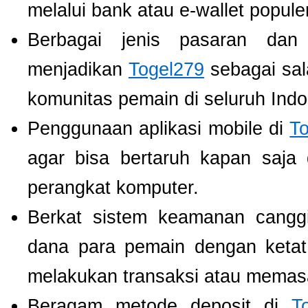
melalui bank atau e-wallet populer
Berbagai jenis pasaran dan
menjadikan
Togel279
sebagai sala
komunitas pemain di seluruh Indo
Penggunaan aplikasi mobile di
T
agar bisa bertaruh kapan saja
perangkat komputer.
Berkat sistem keamanan cangg
dana para pemain dengan ketat,
melakukan transaksi atau memas
Beragam metode deposit di
T