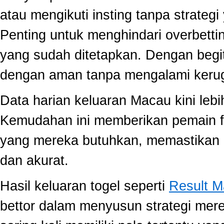
atau mengikuti insting tanpa strategi
Penting untuk menghindari overbett
yang sudah ditetapkan. Dengan begi
dengan aman tanpa mengalami kerug
Data harian keluaran Macau kini lebi
Kemudahan ini memberikan pemain fle
yang mereka butuhkan, memastikan 
dan akurat.
Hasil keluaran togel seperti
Result 
bettor dalam menyusun strategi mer