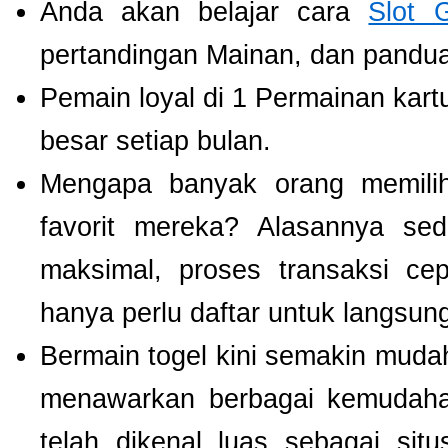
Anda akan belajar cara
Slot 
pertandingan Mainan, dan panduan
Pemain loyal di 1 Permainan kart
besar setiap bulan.
Mengapa banyak orang memil
favorit mereka? Alasannya se
maksimal, proses transaksi ce
hanya perlu daftar untuk langsu
Bermain togel kini semakin mudah
menawarkan berbagai kemudaha
telah dikenal luas sebagai si