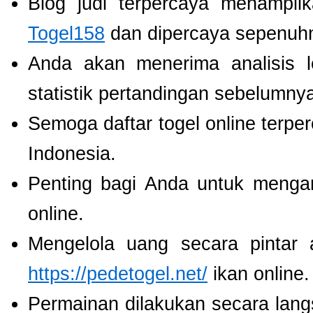
Blog judi terpercaya menampil
Togel158
dan dipercaya sepenuh
Anda akan menerima analisis
statistik pertandingan sebelumny
Semoga daftar togel online terpe
Indonesia.
Penting bagi Anda untuk menga
online.
Mengelola uang secara pintar
https://pedetogel.net/
ikan online.
Permainan dilakukan secara lang