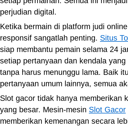
setiap permainan. Semua ini menjadi
perjudian digital.
Ketika bermain di platform judi onli
responsif sangatlah penting.
Situs To
siap membantu pemain selama 24 ja
setiap pertanyaan dan kendala yang 
tanpa harus menunggu lama. Baik itu
pertanyaan umum lainnya, semua aka
Slot gacor tidak hanya memberikan k
yang besar. Mesin-mesin
Slot Gacor
memberikan kemenangan secara lebi