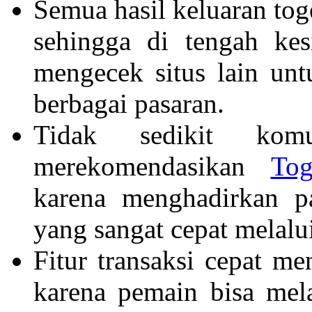
Semua hasil keluaran tog
sehingga di tengah kes
mengecek situs lain un
berbagai pasaran.
Tidak sedikit kom
merekomendasikan
Tog
karena menghadirkan pa
yang sangat cepat melal
Fitur transaksi cepat m
karena pemain bisa mel