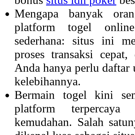
Mengapa banyak ora
platform togel onlin
sederhana: situs ini 
proses transaksi cepat
Anda hanya perlu daftar
kelebihannya.
Bermain togel kini se
platform terpercaya
kemudahan. Salah satu