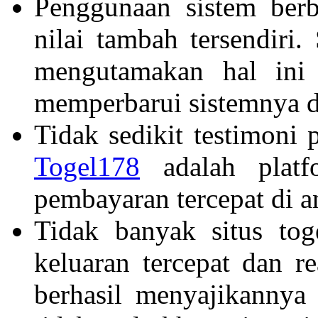
Penggunaan sistem berb
nilai tambah tersendiri
mengutamakan hal ini
memperbarui sistemnya 
Tidak sedikit testimoni
Togel178
adalah platf
pembayaran tercepat di an
Tidak banyak situs tog
keluaran tercepat dan r
berhasil menyajikannya