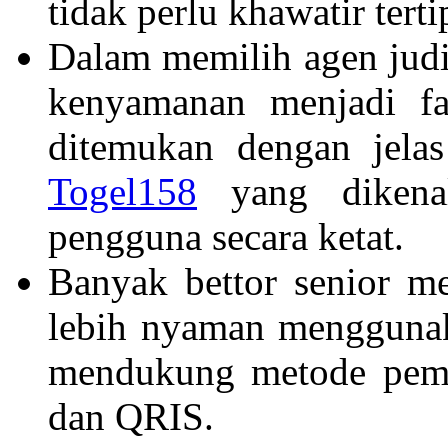
tidak perlu khawatir terti
Dalam memilih agen judi
kenyamanan menjadi fa
ditemukan dengan jela
Togel158
yang dikenal
pengguna secara ketat.
Banyak bettor senior m
lebih nyaman menggun
mendukung metode pemba
dan QRIS.