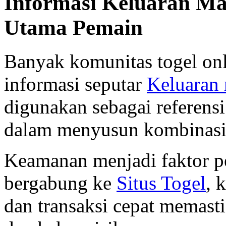
Informasi Keluaran Ma
Utama Pemain
Banyak komunitas togel on
informasi seputar
Keluaran
digunakan sebagai referensi
dalam menyusun kombinasi
Keamanan menjadi faktor pe
bergabung ke
Situs Togel
, 
dan transaksi cepat memasti