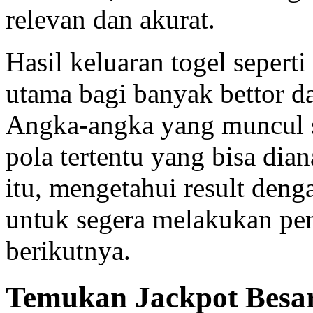
relevan dan akurat.
Hasil keluaran togel seperti
utama bagi banyak bettor d
Angka-angka yang muncul se
pola tertentu yang bisa dian
itu, mengetahui result den
untuk segera melakukan pe
berikutnya.
Temukan Jackpot Besar