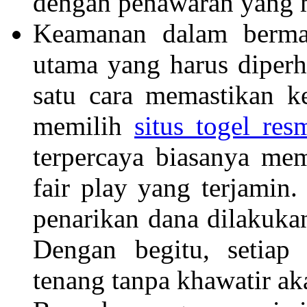
dengan penawaran yang
Keamanan dalam bermai
utama yang harus diperh
satu cara memastikan k
memilih
situs togel res
terpercaya biasanya memi
fair play yang terjamin. 
penarikan dana dilakuka
Dengan begitu, setiap
tenang tanpa khawatir a