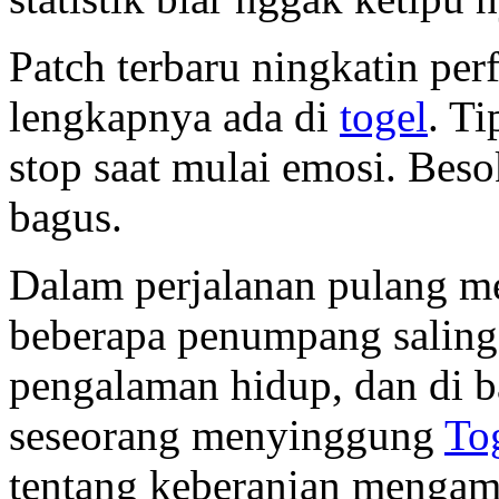
Patch terbaru ningkatin per
lengkapnya ada di
togel
. Ti
stop saat mulai emosi. Besok
bagus.
Dalam perjalanan pulang 
beberapa penumpang saling 
pengalaman hidup, dan di b
seseorang menyinggung
To
tentang keberanian mengam