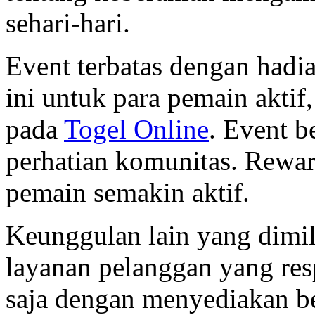
sehari-hari.
Event terbatas dengan hadi
ini untuk para pemain aktif
pada
Togel Online
. Event b
perhatian komunitas. Rewa
pemain semakin aktif.
Keunggulan lain yang dimil
layanan pelanggan yang re
saja dengan menyediakan b