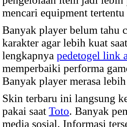
mencari equipment tertentu 
Banyak player belum tahu 
karakter agar lebih kuat saat
lengkapnya
pedetogel link a
memperbaiki performa game
Banyak player merasa lebi
Skin terbaru ini langsung 
pakai saat
Toto
. Banyak pem
media sosial. Informasi ter