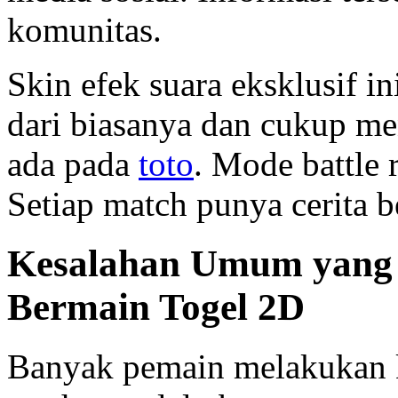
komunitas.
Skin efek suara eksklusif in
dari biasanya dan cukup me
ada pada
toto
. Mode battle 
Setiap match punya cerita b
Kesalahan Umum yang 
Bermain Togel 2D
Banyak pemain melakukan 