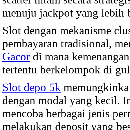
menuju jackpot yang lebih b
Slot dengan mekanisme clus
pembayaran tradisional, m
Gacor
di mana kemenangan t
tertentu berkelompok di gu
Slot depo 5k
memungkinkan 
dengan modal yang kecil. In
mencoba berbagai jenis per
melakukan deposit yang be