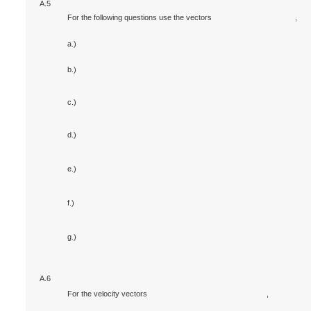
A.5
For the following questions use the vectors
,
a.)
b.)
c.)
d.)
e.)
f.)
g.)
A.6
For the velocity vectors
,