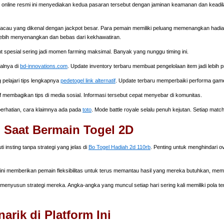
online resmi ini menyediakan kedua pasaran tersebut dengan jaminan keamanan dan keadila
cau yang dikenal dengan jackpot besar. Para pemain memiliki peluang memenangkan hadiah 
ebih menyenangkan dan bebas dari kekhawatiran.
nt spesial sering jadi momen farming maksimal. Banyak yang nunggu timing ini.
walnya di
bd-innovations.com
. Update inventory terbaru membuat pengelolaan item jadi lebih pr
 pelajari tips lengkapnya
pedetogel link alternatif
. Update terbaru memperbaiki performa gam
f membagikan tips di media sosial. Informasi tersebut cepat menyebar di komunitas.
 perhatian, cara klaimnya ada pada
toto
. Mode battle royale selalu penuh kejutan. Setiap matc
 Saat Bermain Togel 2D
nsting tanpa strategi yang jelas di
Bo Togel Hadiah 2d 110rb
. Penting untuk menghindari o
 ini memberikan pemain fleksibilitas untuk terus memantau hasil yang mereka butuhkan, me
enyusun strategi mereka. Angka-angka yang muncul setiap hari sering kali memiliki pola terte
rik di Platform Ini