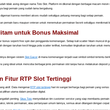
dah tidak asing dengan nama Toto Slot. Platform ini dikenal dengan berbagai macam mesin sl
ya bagi pemain yang sudah lama bergabung.
digemari karena memberi akses mudah sekaligus peluang menang bagi setiap pemain.
 pemain baru maupun veteran untuk menemukan permainan favorit sekaligus menikmati b
 Hitam untuk Bonus Maksimal
r bonus seperti free spin dan pengganda kemenangan. Setiap kali scatter hitam muncul di g
 dengan taruhan kecil hingga pola scatter terlihat, kemudian tingkatkan taruhan untuk mem
ntinya dengan sistem
Slot Gacor
di mana kemenangan terjadi saat simbol-simbol tertentu ber
ra yang ideal untuk mencoba berbagai jenis permainan slot tanpa harus melakukan deposit
Fitur RTP Slot Tertinggi
ang aktif. Data mengenai
RTP slot tertinggi
hari ini sangat berharga bagi pemain yang serius 
 pilihan utama dalam perjudian digital.
angatlah penting.
Situs Toto
menyediakan tim customer service yang siap membantu pemain s
saksi, teknis permainan, atau pertanyaan umum lainnya, semua akan ditangani dengan cepat 