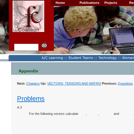
Home
Publications
Projects
Re
Appendix
Next:
Chapters
Up:
VECTORS, TENSORS AND MATRIX
Previous:
Questions
Problems
A.3
For the following vectors calculate
,
,
and