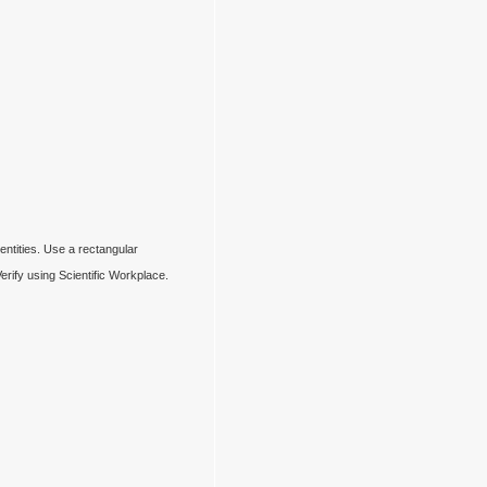
dentities. Use a rectangular
rify using Scientific Workplace.