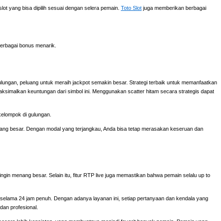
ot yang bisa dipilih sesuai dengan selera pemain.
Toto Slot
juga memberikan berbagai
erbagai bonus menarik.
ulungan, peluang untuk meraih jackpot semakin besar. Strategi terbaik untuk memanfaatkan
aksimalkan keuntungan dari simbol ini. Menggunakan scatter hitam secara strategis dapat
kelompok di gulungan.
 yang besar. Dengan modal yang terjangkau, Anda bisa tetap merasakan keseruan dan
ingin menang besar. Selain itu, fitur RTP live juga memastikan bahwa pemain selalu up to
elama 24 jam penuh. Dengan adanya layanan ini, setiap pertanyaan dan kendala yang
dan profesional.