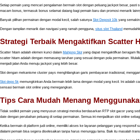
Setiap pemain yang mencari pengalaman bermain slot dengan peluang jackpot besar, pasti su
macam bonus, termasuk bonus selamat datang bagi pemain baru dan promosi menarik lainn
Banyak pilihan permainan dengan modal kecil, salah satunya
Slot Deposit 10k
yang semakin 
Dengan tampilan menarik dan navigasi yang ramah pengguna,
situs slot Thailand
memudahkan
Strategi Terbaik Mengaktifkan Scatter
Scatter hitam adalah elemen kunci dalam
Mahjong Slot
yang dapat mengaktifkan beragam fitu
scatter hitam adalah dengan memasang taruhan yang sesuai dengan pola permainan. Mulailah
menjadi jalan Anda menuju jackpot yang lebih besar.
Slot dengan mekanisme cluster pays menghilangkan garis pembayaran tradisional, mengga
Slot depo 5k
memungkinkan Anda bermain lebih lama dengan modal yang kecil. Ini adalah ca
sensasi bermain slot online yang menegangkan.
Tips Cara Mudah Menang Menggunakan 
Tidak sedikit pemain yang menyusun strategi mereka berdasarkan RTP slot gacor yang sed
date dengan perubahan peluang di setiap permainan. Semua ini menjadikan slot online sebagai
Ketika bermain di platform judi online, memiliki akses ke layanan pelanggan yang responsif s
dialami pemain bisa segera diselesaikan tanpa harus menunggu lama. Baik itu masalah tran