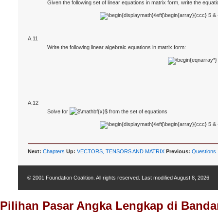
Given the following set of linear equations in matrix form, write the equa
A.11
Write the following linear algebraic equations in matrix form:
A.12
Solve for
from the set of equations
Next:
Chapters
Up:
VECTORS, TENSORS AND MATRIX
Previous:
Questions
© 2001 Foundation Coalition. All rights reserved. Last modified
August 8, 2026
Pilihan Pasar Angka Lengkap di Bandar