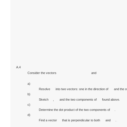
A.4
Consider the vectors
and
a)
Resolve
into two vectors: one in the direction of
and the o
b)
Sketch
,
and the two components of
found above.
c)
Determine the dot product of the two components of
.
d)
Find a vector
that is perpendicular to both
and
.