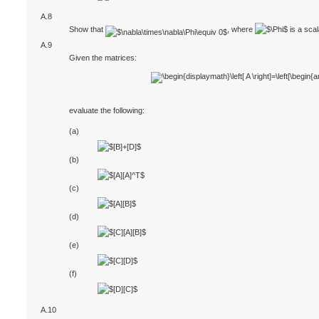
A.8
Show that
, where
is a scal
A.9
Given the matrices:
evaluate the following:
(a)
(b)
(c)
(d)
(e)
(f)
A.10