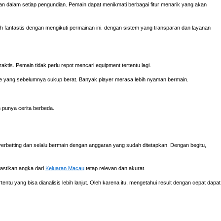
n dalam setiap pengundian. Pemain dapat menikmati berbagai fitur menarik yang akan
fantastis dengan mengikuti permainan ini. dengan sistem yang transparan dan layanan
aktis. Pemain tidak perlu repot mencari equipment tertentu lagi.
e yang sebelumnya cukup berat. Banyak player merasa lebih nyaman bermain.
h punya cerita berbeda.
verbetting dan selalu bermain dengan anggaran yang sudah ditetapkan. Dengan begitu,
mastikan angka dari
Keluaran Macau
tetap relevan dan akurat.
ntu yang bisa dianalisis lebih lanjut. Oleh karena itu, mengetahui result dengan cepat dapat