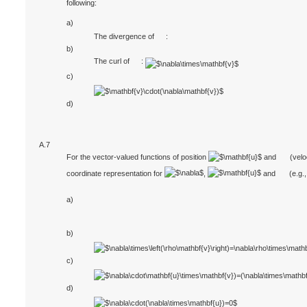
following:
a)
The divergence of
:
b)
The curl of
:
c)
d)
A.7
For the vector-valued functions of position
and
(velo
coordinate representation for
,
and
(e.g.
a)
b)
c)
d)