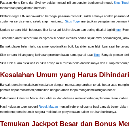
Pasaran Hong Kong dan Sydney selalu menjadi pilihan populer bagi pemain togel.
Situs Togel
menambah pengalaman bermain.
Platform togel IDN menawarkan berbagai pasaran menarik, salah satunya adalah pasaran Ma
customer service yang selalu siap membantu,
Situs Togel
menjadikan pengalaman bermain l
Update terbaru bikin beberapa fitur lama jadi lebih relevan dan sering dipakai lagi di
toto
. Eve
Turnamen antar server kali ini diprediksi penuh rivalitas panas sejak awal pertandingan, jad
Banyak player belum tahu cara mengoptimalkan build karakter agar lebih kuat saat bertarung
Skin terbaru ini langsung kelihatan premium kalau kamu pakai saat
Toto
. Banyak pemain akti
Skin efek suara eksklusif ini bikin setiap aksi terasa beda dari biasanya dan cukup mencuri
Kesalahan Umum yang Harus Dihindari
Banyak pemain melakukan kesalahan dengan memasang taruhan terlalu besar atau mengikuti i
pemain dapat menikmati permainan dengan aman tanpa mengalami kerugian besar.
Data harian keluaran Macau kini lebih mudah diakses melalui berbagai platform. Kemudahan
Hasil keluaran togel seperti
Result Macau
menjadi referensi utama bagi banyak bettor dalam m
membantu pemain untuk segera melakukan penyesuaian dalam taruhan berikutnya.
Temukan Jackpot Besar dan Bonus Mena