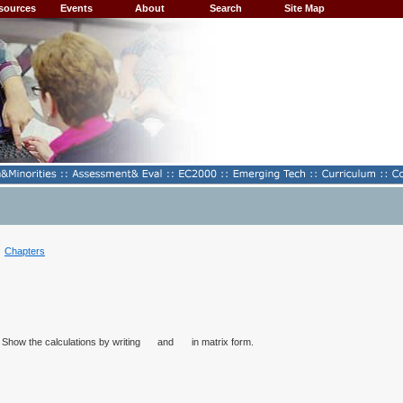
sources
Events
About
Search
Site Map
Chapters
. Show the calculations by writing
and
in matrix form.