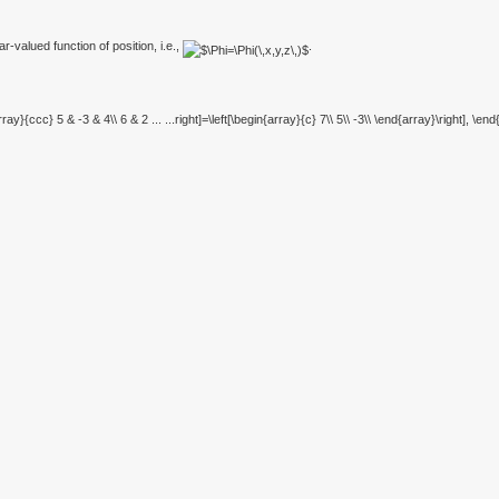
ar-valued function of position, i.e.,
.