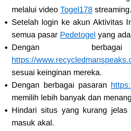
melalui video
Togel178
streaming
Setelah login ke akun Aktivitas 
semua pasar
Pedetogel
yang ada
Dengan berbaga
https://www.recycledmanspeaks.
sesuai keinginan mereka.
Dengan berbagai pasaran
https
memilih lebih banyak dan menang
Hindari situs yang kurang jela
masuk akal.