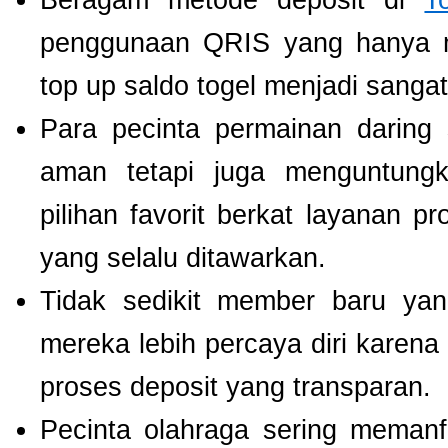
Beragam metode deposit di
T
penggunaan QRIS yang hanya m
top up saldo togel menjadi sang
Para pecinta permainan daring 
aman tetapi juga menguntung
pilihan favorit berkat layanan p
yang selalu ditawarkan.
Tidak sedikit member baru y
mereka lebih percaya diri kare
proses deposit yang transparan.
Pecinta olahraga sering meman