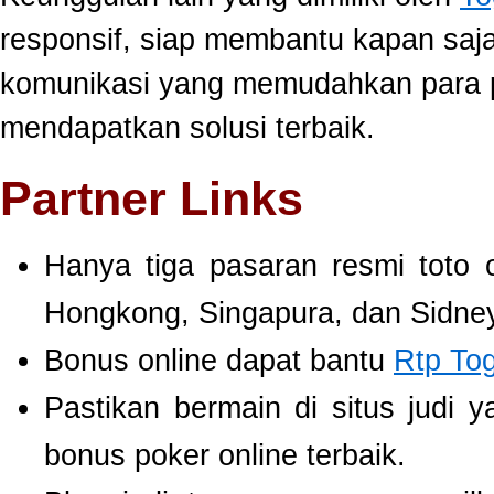
responsif, siap membantu kapan saj
komunikasi yang memudahkan para 
mendapatkan solusi terbaik.
Partner Links
Hanya tiga pasaran resmi toto 
Hongkong, Singapura, dan Sidney
Bonus online dapat bantu
Rtp To
Pastikan bermain di situs judi 
bonus poker online terbaik.