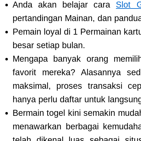
Anda akan belajar cara
Slot 
pertandingan Mainan, dan panduan
Pemain loyal di 1 Permainan kart
besar setiap bulan.
Mengapa banyak orang memil
favorit mereka? Alasannya se
maksimal, proses transaksi ce
hanya perlu daftar untuk langsu
Bermain togel kini semakin mudah
menawarkan berbagai kemudaha
telah dikenal luas sebagai si