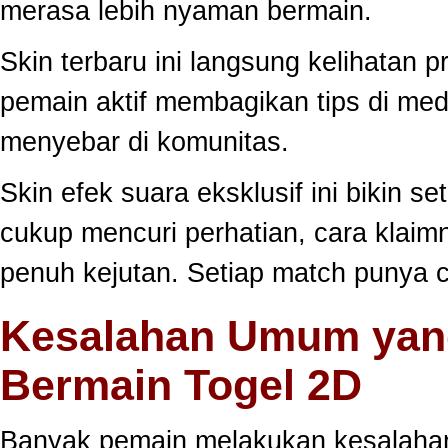
merasa lebih nyaman bermain.
Skin terbaru ini langsung kelihatan
pemain aktif membagikan tips di medi
menyebar di komunitas.
Skin efek suara eksklusif ini bikin s
cukup mencuri perhatian, cara klai
penuh kejutan. Setiap match punya c
Kesalahan Umum yang
Bermain Togel 2D
Banyak pemain melakukan kesalahan