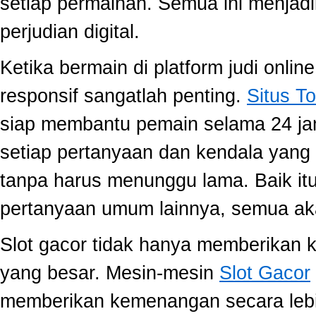
setiap permainan. Semua ini menjadi
perjudian digital.
Ketika bermain di platform judi onli
responsif sangatlah penting.
Situs To
siap membantu pemain selama 24 ja
setiap pertanyaan dan kendala yang 
tanpa harus menunggu lama. Baik itu
pertanyaan umum lainnya, semua aka
Slot gacor tidak hanya memberikan k
yang besar. Mesin-mesin
Slot Gacor
memberikan kemenangan secara lebi