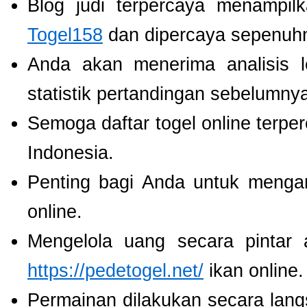
Blog judi terpercaya menampil
Togel158
dan dipercaya sepenuh
Anda akan menerima analisis
statistik pertandingan sebelumny
Semoga daftar togel online terpe
Indonesia.
Penting bagi Anda untuk menga
online.
Mengelola uang secara pintar
https://pedetogel.net/
ikan online.
Permainan dilakukan secara lang