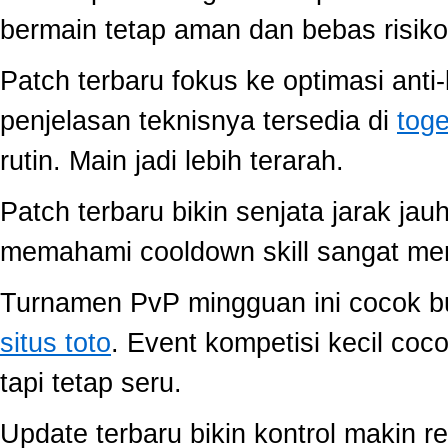
bermain tetap aman dan bebas risiko
Patch terbaru fokus ke optimasi anti-
penjelasan teknisnya tersedia di
toge
rutin. Main jadi lebih terarah.
Patch terbaru bikin senjata jarak jau
memahami cooldown skill sangat memb
Turnamen PvP mingguan ini cocok buat
situs toto
. Event kompetisi kecil co
tapi tetap seru.
Update terbaru bikin kontrol makin r