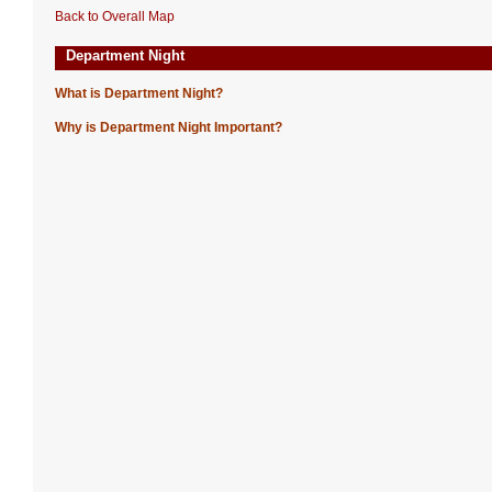
Back to Overall Map
Department Night
What is Department Night?
Why is Department Night Important?