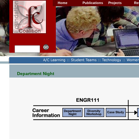
Home
Publications
Projects
Re
Department Night