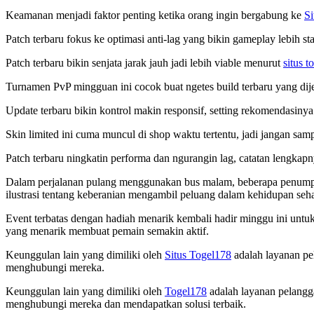
Keamanan menjadi faktor penting ketika orang ingin bergabung ke
Si
Patch terbaru fokus ke optimasi anti-lag yang bikin gameplay lebih sta
Patch terbaru bikin senjata jarak jauh jadi lebih viable menurut
situs t
Turnamen PvP mingguan ini cocok buat ngetes build terbaru yang dije
Update terbaru bikin kontrol makin responsif, setting rekomendasinya
Skin limited ini cuma muncul di shop waktu tertentu, jadi jangan sam
Patch terbaru ningkatin performa dan ngurangin lag, catatan lengkap
Dalam perjalanan pulang menggunakan bus malam, beberapa penumpan
ilustrasi tentang keberanian mengambil peluang dalam kehidupan sehar
Event terbatas dengan hadiah menarik kembali hadir minggu ini untuk
yang menarik membuat pemain semakin aktif.
Keunggulan lain yang dimiliki oleh
Situs Togel178
adalah layanan pe
menghubungi mereka.
Keunggulan lain yang dimiliki oleh
Togel178
adalah layanan pelangg
menghubungi mereka dan mendapatkan solusi terbaik.