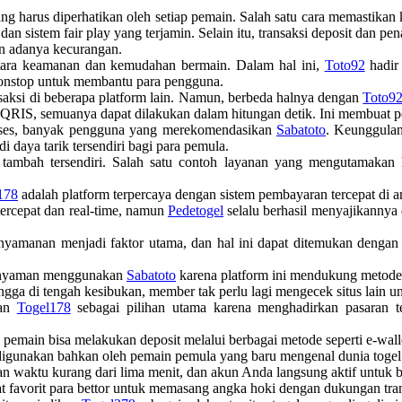
ng harus diperhatikan oleh setiap pemain. Salah satu cara memastika
mi dan sistem fair play yang terjamin. Selain itu, transaksi deposit dan
an adanya kecurangan.
tara keamanan dan kemudahan bermain. Dalam hal ini,
Toto92
hadir 
nonstop untuk membantu para pengguna.
saksi di beberapa platform lain. Namun, berbeda halnya dengan
Toto9
ga QRIS, semuanya dapat dilakukan dalam hitungan detik. Ini membuat
akses, banyak pengguna yang merekomendasikan
Sabatoto
. Keunggulan
daya tarik tersendiri bagi para pemula.
i tambah tersendiri. Salah satu contoh layanan yang mengutamakan 
178
adalah platform terpercaya dengan sistem pembayaran tercepat di ant
tercepat dan real-time, namun
Pedetogel
selalu berhasil menyajikannya 
nyamanan menjadi faktor utama, dan hal ini dapat ditemukan dengan
h nyaman menggunakan
Sabatoto
karena platform ini mendukung metode
ngga di tengah kesibukan, member tak perlu lagi mengecek situs lain u
kan
Togel178
sebagai pilihan utama karena menghadirkan pasaran te
pemain bisa melakukan deposit melalui berbagai metode seperti e-walle
gunakan bahkan oleh pemain pemula yang baru mengenal dunia togel 
 waktu kurang dari lima menit, dan akun Anda langsung aktif untuk 
 favorit para bettor untuk memasang angka hoki dengan dukungan transa