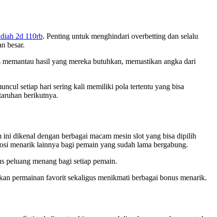
diah 2d 110rb
. Penting untuk menghindari overbetting dan selalu
n besar.
us memantau hasil yang mereka butuhkan, memastikan angka dari
ul setiap hari sering kali memiliki pola tertentu yang bisa
taruhan berikutnya.
 ini dikenal dengan berbagai macam mesin slot yang bisa dipilih
si menarik lainnya bagi pemain yang sudah lama bergabung.
s peluang menang bagi setiap pemain.
 permainan favorit sekaligus menikmati berbagai bonus menarik.