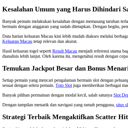
Kesalahan Umum yang Harus Dihindari Sa
Banyak pemain melakukan kesalahan dengan memasang taruhan terlalu b
bermain dengan anggaran yang sudah ditetapkan. Dengan begitu, pe
Data harian keluaran Macau kini lebih mudah diakses melalui berbag
Keluaran Macau
tetap relevan dan akurat.
Hasil keluaran togel seperti
Result Macau
menjadi referensi utama bag
dianalisis lebih lanjut. Oleh karena itu, mengetahui result dengan 
Temukan Jackpot Besar dan Bonus Menarik
Setiap pemain yang mencari pengalaman bermain slot dengan peluang j
sesuai dengan selera pemain.
Toto Slot
juga memberikan berbagai mac
Banyak pilihan permainan dengan modal kecil, salah satunya
Slot De
Dengan tampilan menarik dan navigasi yang ramah pengguna,
situs s
Strategi Terbaik Mengaktifkan Scatter H