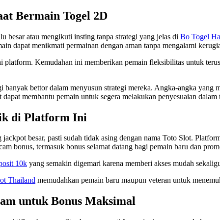
at Bermain Togel 2D
esar atau mengikuti insting tanpa strategi yang jelas di
Bo Togel Ha
main dapat menikmati permainan dengan aman tanpa mengalami kerugia
ai platform. Kemudahan ini memberikan pemain fleksibilitas untuk ter
i banyak bettor dalam menyusun strategi mereka. Angka-angka yang munc
cepat dapat membantu pemain untuk segera melakukan penyesuaian dalam 
 di Platform Ini
ackpot besar, pasti sudah tidak asing dengan nama Toto Slot. Platform
am bonus, termasuk bonus selamat datang bagi pemain baru dan promo
posit 10k
yang semakin digemari karena memberi akses mudah sekaligu
lot Thailand
memudahkan pemain baru maupun veteran untuk menemukan
itam untuk Bonus Maksimal