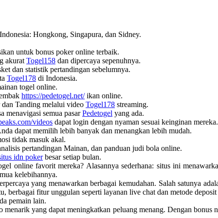
Indonesia: Hongkong, Singapura, dan Sidney.
kan untuk bonus poker online terbaik.
ng akurat
Togel158
dan dipercaya sepenuhnya.
ket dan statistik pertandingan sebelumnya.
nta
Togel178
di Indonesia.
inan togel online.
 tembak
https://pedetogel.net/
ikan online.
r dan Tanding melalui video
Togel178
streaming.
bisa menavigasi semua pasar
Pedetogel
yang ada.
peaks.com/videos
dapat login dengan nyaman sesuai keinginan mereka.
Anda dapat memilih lebih banyak dan menangkan lebih mudah.
si tidak masuk akal.
nalisis pertandingan Mainan, dan panduan judi bola online.
situs idn poker
besar setiap bulan.
ogel online favorit mereka? Alasannya sederhana: situs ini menawark
emua kelebihannya.
 terpercaya yang menawarkan berbagai kemudahan. Salah satunya ada
itu, berbagai fitur unggulan seperti layanan live chat dan metode dep
da pemain lain.
menarik yang dapat meningkatkan peluang menang. Dengan bonus new