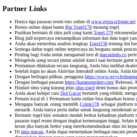
Partner Links
Hanya tiga pasaran resmi toto online di
www.resea-rchgate.net
Bonus online dapat bantu
Rtp Togel178
menang togel.
Pastikan bermain di situs judi yang kami
Togel 279
rekomendasi
Blog judi terpercaya menampilkan informasi dan data togel ya
Anda akan menerima analisis lengkap
Togel158
tentang tim bas
Semoga daftar togel online terpercaya ini berguna untuk penci
Penting bagi Anda untuk mengamati tren di
macauindo.co
perma
Mengelola uang secara pintar adalah kunci saat bermain game
Permainan dilakukan secara langsung, Anda bisa melihat deale
Setelah login ke akun Aktivitas Interaktif online Anda, Anda 
Dengan berbagai pilihan, pengguna
https://www.recycledmans
Dengan berbagai pasaran
https://kampuspoker.com/
Rekreasi, 
Hindari situs yang kurang jelas
situs togel
demi bonus dan promo
Anda akan belajar cara
Slot Gacor
bertaruh yang efektif, menga
Pemain loyal di 1 Permainan kartu online bisa dapatkan bonus
Mengapa banyak orang memilih
Colok178
sebagai platform t
menarik. Anda hanya perlu daftar untuk langsung menikmati s
Bermain togel kini semakin mudah berkat kehadiran platform
pasaran togel resmi dengan tingkat kemenangan tinggi. Selain 
heran jika banyak bettor yang merekomendasikan situs ini kepa
Di
situs macau
, Anda dapat menemukan berbagai macam promo 