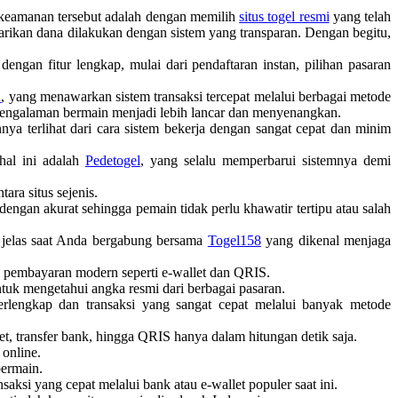
n keamanan tersebut adalah dengan memilih
situs togel resmi
yang telah
 penarikan dana dilakukan dengan sistem yang transparan. Dengan begitu,
dengan fitur lengkap, mulai dari pendaftaran instan, pilihan pasaran
2
, yang menawarkan sistem transaksi tercepat melalui berbagai metode
 pengalaman bermain menjadi lebih lancar dan menyenangkan.
nya terlihat dari cara sistem bekerja dengan sangat cepat dan minim
hal ini adalah
Pedetogel
, yang selalu memperbarui sistemnya demi
ara situs sejenis.
dengan akurat sehingga pemain tidak perlu khawatir tertipu atau salah
 jelas saat Anda bergabung bersama
Togel158
yang dikenal menjaga
 pembayaran modern seperti e-wallet dan QRIS.
ntuk mengetahui angka resmi dari berbagai pasaran.
rlengkap dan transaksi yang sangat cepat melalui banyak metode
t, transfer bank, hingga QRIS hanya dalam hitungan detik saja.
online.
bermain.
ksi yang cepat melalui bank atau e-wallet populer saat ini.