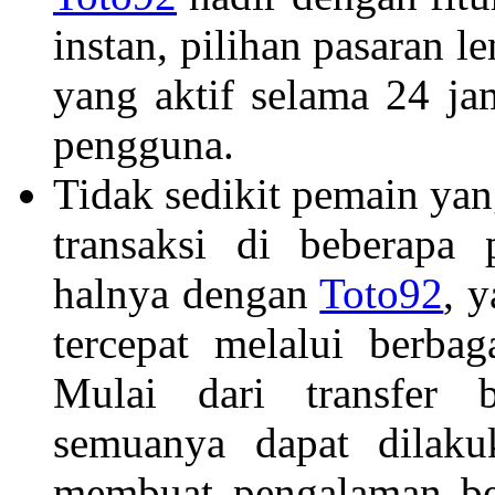
instan, pilihan pasaran 
yang aktif selama 24 j
pengguna.
Tidak sedikit pemain ya
transaksi di beberapa 
halnya dengan
Toto92
, 
tercepat melalui berba
Mulai dari transfer 
semuanya dapat dilaku
membuat pengalaman ber