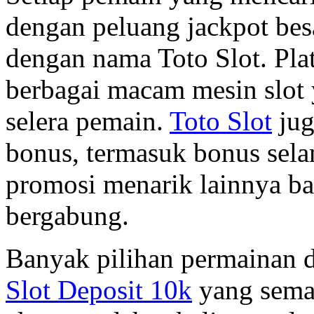
dengan peluang jackpot besa
dengan nama Toto Slot. Pla
berbagai macam mesin slot 
selera pemain.
Toto Slot
jug
bonus, termasuk bonus sela
promosi menarik lainnya b
bergabung.
Banyak pilihan permainan d
Slot Deposit 10k
yang sema