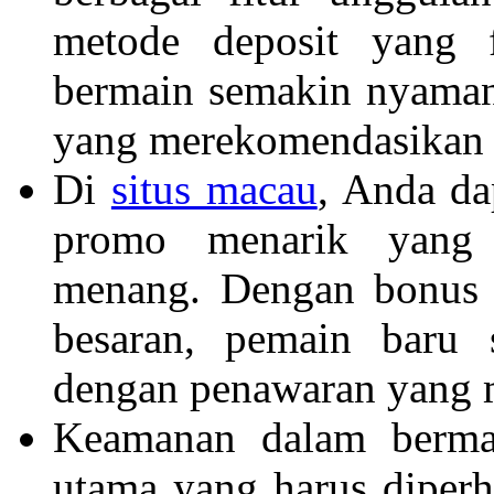
metode deposit yang 
bermain semakin nyaman.
yang merekomendasikan si
Di
situs macau
, Anda d
promo menarik yang 
menang. Dengan bonus 
besaran, pemain baru 
dengan penawaran yang
Keamanan dalam bermai
utama yang harus diperh