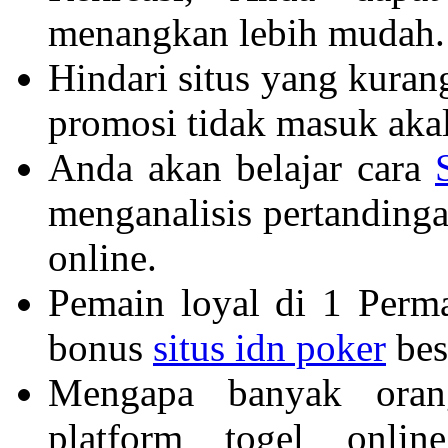
menangkan lebih mudah.
Hindari situs yang kuran
promosi tidak masuk akal
Anda akan belajar cara
menganalisis pertanding
online.
Pemain loyal di 1 Perma
bonus
situs idn poker
bes
Mengapa banyak ora
platform togel onlin