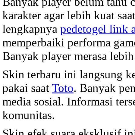
Banyak player belum tahu 
karakter agar lebih kuat saat
lengkapnya
pedetogel link a
memperbaiki performa game
Banyak player merasa lebi
Skin terbaru ini langsung 
pakai saat
Toto
. Banyak pem
media sosial. Informasi ter
komunitas.
Skin efek suara eksklusif in