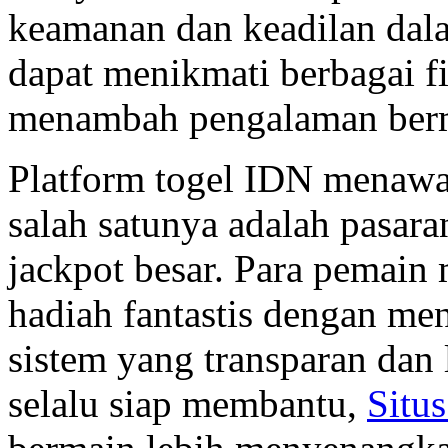
keamanan dan keadilan dal
dapat menikmati berbagai f
menambah pengalaman ber
Platform togel IDN menawa
salah satunya adalah pasar
jackpot besar. Para pemai
hadiah fantastis dengan me
sistem yang transparan dan
selalu siap membantu,
Situs