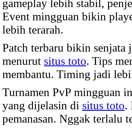
gameplay lebih stabil, penje
Event mingguan bikin player
lebih terarah.
Patch terbaru bikin senjata j
menurut
situs toto
. Tips me
membantu. Timing jadi lebih
Turnamen PvP mingguan ini 
yang dijelasin di
situs toto
.
pemanasan. Nggak terlalu te