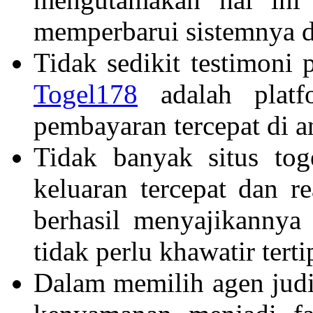
memperbarui sistemnya 
Tidak sedikit testimoni
Togel178
adalah platf
pembayaran tercepat di an
Tidak banyak situs tog
keluaran tercepat dan r
berhasil menyajikannya
tidak perlu khawatir terti
Dalam memilih agen judi