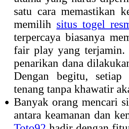
satu cara memastikan k
memilih
situs togel res
terpercaya biasanya memi
fair play yang terjamin. 
penarikan dana dilakuka
Dengan begitu, setiap
tenang tanpa khawatir a
Banyak orang mencari s
antara keamanan dan ke
Toto92
hadir dengan fitu