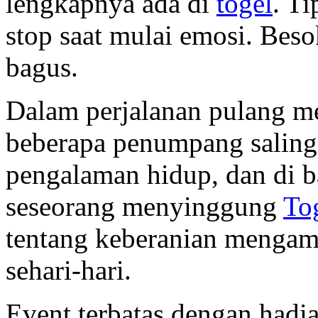
lengkapnya ada di
togel
. Ti
stop saat mulai emosi. Besok
bagus.
Dalam perjalanan pulang 
beberapa penumpang saling 
pengalaman hidup, dan di b
seseorang menyinggung
To
tentang keberanian mengam
sehari-hari.
Event terbatas dengan hadi