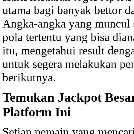
utama bagi banyak bettor d
Angka-angka yang muncul se
pola tertentu yang bisa dian
itu, mengetahui result den
untuk segera melakukan pe
berikutnya.
Temukan Jackpot Besar
Platform Ini
Setiap pemain yang mencar