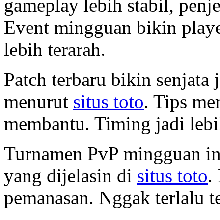
gameplay lebih stabil, penje
Event mingguan bikin player
lebih terarah.
Patch terbaru bikin senjata j
menurut
situs toto
. Tips me
membantu. Timing jadi lebih
Turnamen PvP mingguan ini 
yang dijelasin di
situs toto
.
pemanasan. Nggak terlalu te