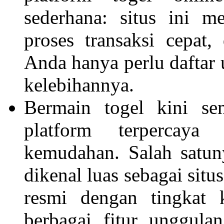
sederhana: situs ini 
proses transaksi cepat
Anda hanya perlu daftar
kelebihannya.
Bermain togel kini se
platform terpercaya
kemudahan. Salah satu
dikenal luas sebagai sit
resmi dengan tingkat k
berbagai fitur unggula