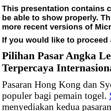
This presentation contains 
be able to show properly. Th
more recent versions of Micr
If you would like to proceed
Pilihan Pasar Angka L
Terpercaya Internasion
Pasaran Hong Kong dan Syd
populer bagi pemain togel.
menyediakan kedua pasaran