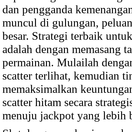
dan pengganda kemenangan. 
muncul di gulungan, peluan
besar. Strategi terbaik unt
adalah dengan memasang ta
permainan. Mulailah dengan
scatter terlihat, kemudian 
memaksimalkan keuntungan
scatter hitam secara strateg
menuju jackpot yang lebih b