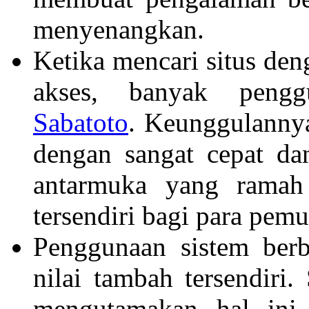
menyenangkan.
Ketika mencari situs de
akses, banyak pengg
Sabatoto
. Keunggulannya 
dengan sangat cepat da
antarmuka yang ramah
tersendiri bagi para pemu
Penggunaan sistem berb
nilai tambah tersendiri
mengutamakan hal ini