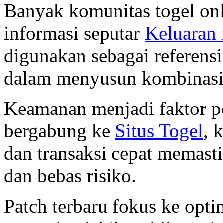
Banyak komunitas togel on
informasi seputar
Keluaran
digunakan sebagai referensi
dalam menyusun kombinasi
Keamanan menjadi faktor pe
bergabung ke
Situs Togel
, 
dan transaksi cepat memasti
dan bebas risiko.
Patch terbaru fokus ke opti