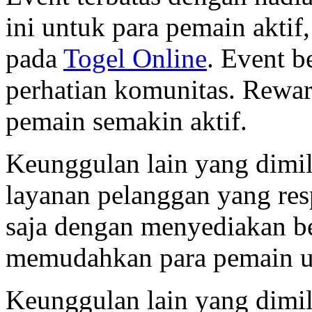
ini untuk para pemain aktif
pada
Togel Online
. Event b
perhatian komunitas. Rewa
pemain semakin aktif.
Keunggulan lain yang dimil
layanan pelanggan yang re
saja dengan menyediakan b
memudahkan para pemain u
Keunggulan lain yang dimil