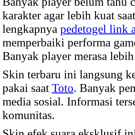
Banyak player belum tahu 
karakter agar lebih kuat saat
lengkapnya
pedetogel link a
memperbaiki performa game
Banyak player merasa lebi
Skin terbaru ini langsung 
pakai saat
Toto
. Banyak pem
media sosial. Informasi ter
komunitas.
Skin efek suara eksklusif in