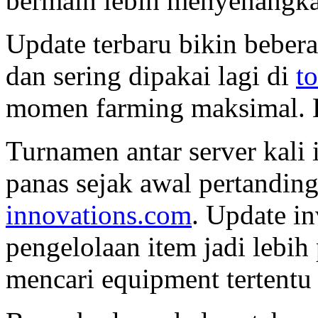
bermain lebih menyenangka
Update terbaru bikin beberap
dan sering dipakai lagi di
to
momen farming maksimal. B
Turnamen antar server kali i
panas sejak awal pertandin
innovations.com
. Update i
pengelolaan item jadi lebih 
mencari equipment tertentu 