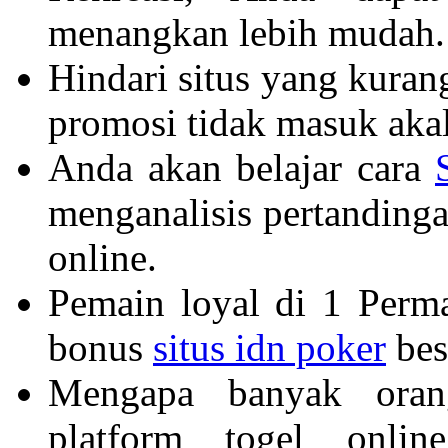
menangkan lebih mudah.
Hindari situs yang kuran
promosi tidak masuk akal
Anda akan belajar cara
menganalisis pertanding
online.
Pemain loyal di 1 Perma
bonus
situs idn poker
bes
Mengapa banyak ora
platform togel onlin