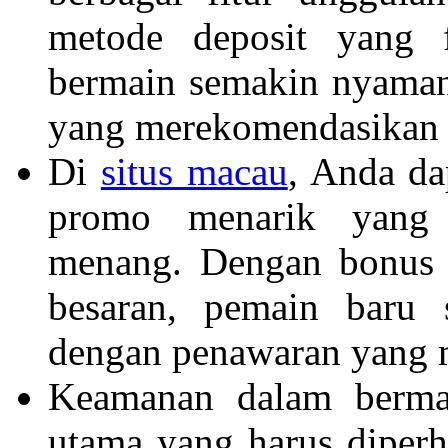
metode deposit yang 
bermain semakin nyaman.
yang merekomendasikan si
Di
situs macau
, Anda d
promo menarik yang 
menang. Dengan bonus 
besaran, pemain baru 
dengan penawaran yang
Keamanan dalam bermai
utama yang harus diperh