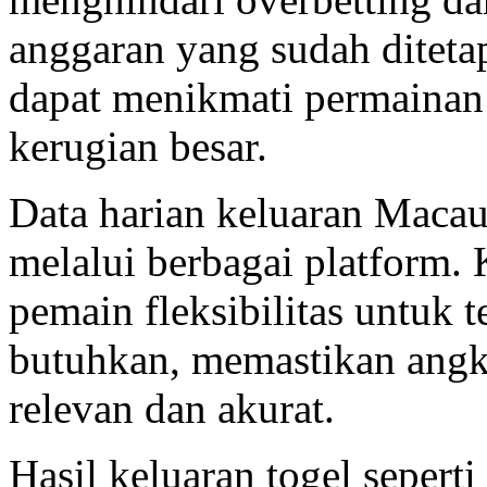
anggaran yang sudah diteta
dapat menikmati permaina
kerugian besar.
Data harian keluaran Macau
melalui berbagai platform
pemain fleksibilitas untuk
butuhkan, memastikan angk
relevan dan akurat.
Hasil keluaran togel seperti