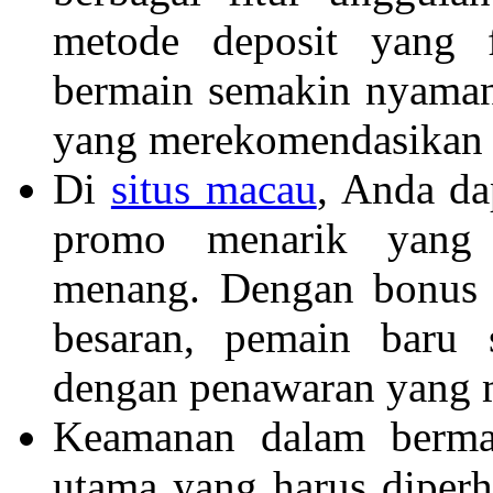
metode deposit yang 
bermain semakin nyaman.
yang merekomendasikan si
Di
situs macau
, Anda d
promo menarik yang 
menang. Dengan bonus 
besaran, pemain baru 
dengan penawaran yang
Keamanan dalam bermai
utama yang harus diperh