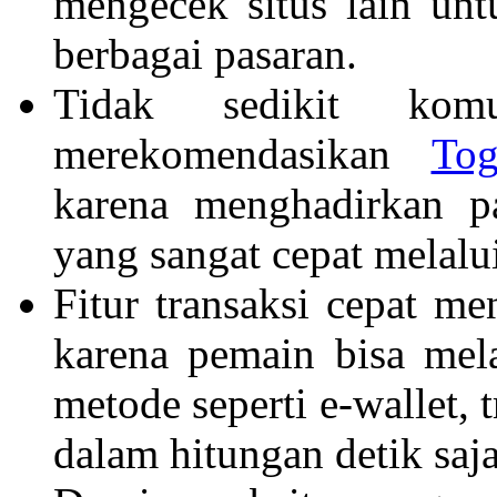
mengecek situs lain un
berbagai pasaran.
Tidak sedikit kom
merekomendasikan
Tog
karena menghadirkan pa
yang sangat cepat melal
Fitur transaksi cepat m
karena pemain bisa mel
metode seperti e-wallet,
dalam hitungan detik saja