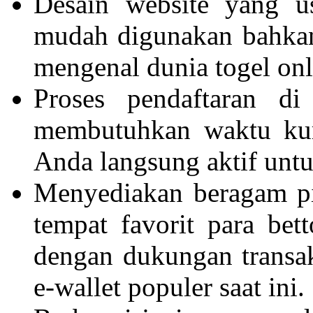
Desain website yang u
mudah digunakan bahkan
mengenal dunia togel onl
Proses pendaftaran d
membutuhkan waktu kur
Anda langsung aktif unt
Menyediakan beragam pi
tempat favorit para be
dengan dukungan transak
e-wallet populer saat ini.