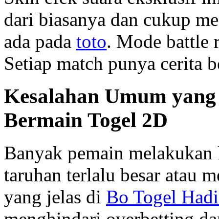
dari biasanya dan cukup me
ada pada
toto
. Mode battle 
Setiap match punya cerita b
Kesalahan Umum yang 
Bermain Togel 2D
Banyak pemain melakukan 
taruhan terlalu besar atau m
yang jelas di
Bo Togel Hadi
menghindari overbetting da