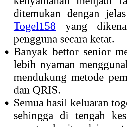
kenyamanan menjadi fa
ditemukan dengan jela
Togel158
yang dikenal
pengguna secara ketat.
Banyak bettor senior m
lebih nyaman menggun
mendukung metode pemba
dan QRIS.
Semua hasil keluaran tog
sehingga di tengah kes