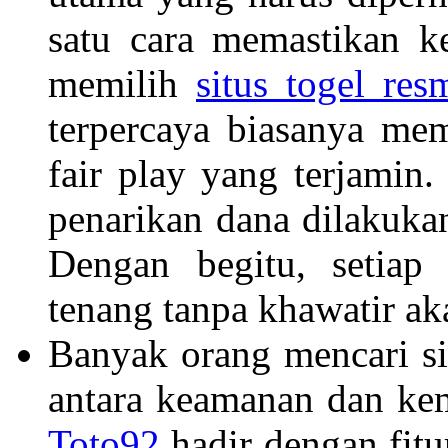
satu cara memastikan k
memilih
situs togel res
terpercaya biasanya memi
fair play yang terjamin. 
penarikan dana dilakuka
Dengan begitu, setiap
tenang tanpa khawatir a
Banyak orang mencari s
antara keamanan dan ke
Toto92
hadir dengan fitu