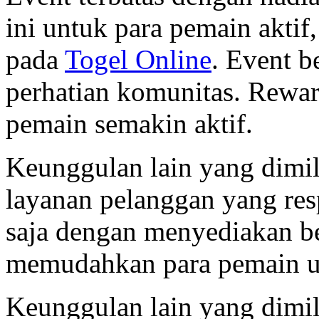
ini untuk para pemain aktif
pada
Togel Online
. Event b
perhatian komunitas. Rewa
pemain semakin aktif.
Keunggulan lain yang dimil
layanan pelanggan yang re
saja dengan menyediakan b
memudahkan para pemain u
Keunggulan lain yang dimil