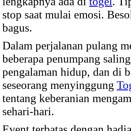
lengkapnya ada di
togel
. Ti
stop saat mulai emosi. Besok
bagus.
Dalam perjalanan pulang 
beberapa penumpang saling 
pengalaman hidup, dan di b
seseorang menyinggung
To
tentang keberanian mengam
sehari-hari.
Event terbatas dengan hadi