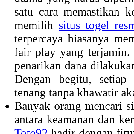
satu cara memastikan k
memilih
situs togel res
terpercaya biasanya memi
fair play yang terjamin. 
penarikan dana dilakuka
Dengan begitu, setiap
tenang tanpa khawatir a
Banyak orang mencari s
antara keamanan dan ke
Toto92
hadir dengan fitu