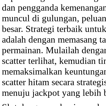
dan pengganda kemenangan. 
muncul di gulungan, peluan
besar. Strategi terbaik unt
adalah dengan memasang ta
permainan. Mulailah dengan
scatter terlihat, kemudian 
memaksimalkan keuntungan
scatter hitam secara strateg
menuju jackpot yang lebih b