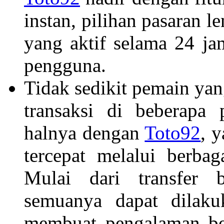
instan, pilihan pasaran 
yang aktif selama 24 j
pengguna.
Tidak sedikit pemain ya
transaksi di beberapa 
halnya dengan
Toto92
, 
tercepat melalui berba
Mulai dari transfer 
semuanya dapat dilaku
membuat pengalaman ber