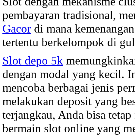
Slot dengan mekanisme clus
pembayaran tradisional, m
Gacor
di mana kemenangan t
tertentu berkelompok di gu
Slot depo 5k
memungkinkan 
dengan modal yang kecil. In
mencoba berbagai jenis per
melakukan deposit yang be
terjangkau, Anda bisa tetap
bermain slot online yang 