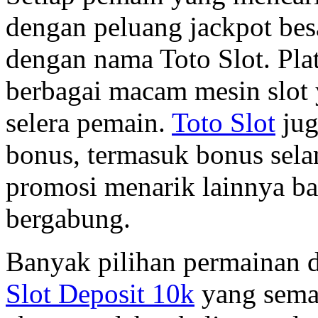
dengan peluang jackpot besa
dengan nama Toto Slot. Pla
berbagai macam mesin slot 
selera pemain.
Toto Slot
jug
bonus, termasuk bonus sela
promosi menarik lainnya b
bergabung.
Banyak pilihan permainan d
Slot Deposit 10k
yang sema