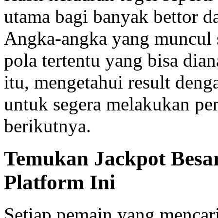
utama bagi banyak bettor d
Angka-angka yang muncul se
pola tertentu yang bisa dian
itu, mengetahui result den
untuk segera melakukan pe
berikutnya.
Temukan Jackpot Besar
Platform Ini
Setiap pemain yang mencar