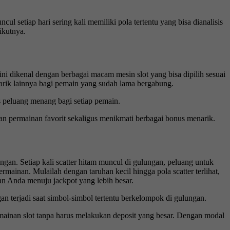
 setiap hari sering kali memiliki pola tertentu yang bisa dianalisis
ikutnya.
ni dikenal dengan berbagai macam mesin slot yang bisa dipilih sesuai
rik lainnya bagi pemain yang sudah lama bergabung.
 peluang menang bagi setiap pemain.
permainan favorit sekaligus menikmati berbagai bonus menarik.
gan. Setiap kali scatter hitam muncul di gulungan, peluang untuk
mainan. Mulailah dengan taruhan kecil hingga pola scatter terlihat,
an Anda menuju jackpot yang lebih besar.
 terjadi saat simbol-simbol tertentu berkelompok di gulungan.
mainan slot tanpa harus melakukan deposit yang besar. Dengan modal