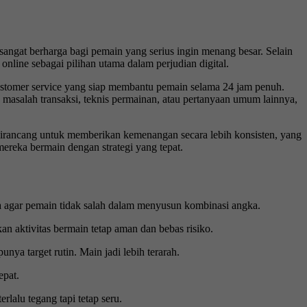
 sangat berharga bagi pemain yang serius ingin menang besar. Selain
online sebagai pilihan utama dalam perjudian digital.
stomer service yang siap membantu pemain selama 24 jam penuh.
 masalah transaksi, teknis permainan, atau pertanyaan umum lainnya,
rancang untuk memberikan kemenangan secara lebih konsisten, yang
ereka bermain dengan strategi yang tepat.
ma agar pemain tidak salah dalam menyusun kombinasi angka.
kan aktivitas bermain tetap aman dan bebas risiko.
unya target rutin. Main jadi lebih terarah.
epat.
rlalu tegang tapi tetap seru.