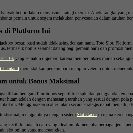
 banyak bettor dalam menyusun strategi mereka. Angka-angka yang muncul
membantu pemain untuk segera melakukan penyesuaian dalam taruhan ber
 di Platform Ini
kpot besar, pasti sudah tidak asing dengan nama Toto Slot. Platform i
s, termasuk bonus selamat datang bagi pemain baru dan promosi mena
osit 10k
yang semakin digemari karena memberi akses mudah sekaligus
ot Thailand
memudahkan pemain baru maupun veteran untuk menemukan 
tam untuk Bonus Maksimal
aktifkan beragam fitur bonus seperti free spin dan pengganda kemenan
tter hitam adalah dengan memasang taruhan yang sesuai dengan pola per
ol ini. Menggunakan scatter hitam secara strategis dapat menjadi jal
tradisional, menggantinya dengan sistem
Slot Gacor
di mana kemenangan
 kecil. Ini adalah cara yang ideal untuk mencoba berbagai jenis per
main slot online yang menegangkan.