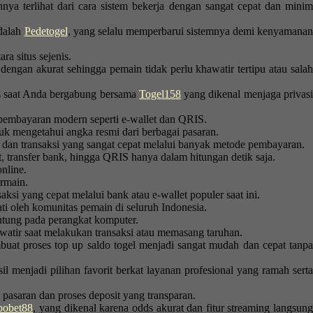
nya terlihat dari cara sistem bekerja dengan sangat cepat dan minim
adalah
Pedetogel
, yang selalu memperbarui sistemnya demi kenyamanan
ra situs sejenis.
dengan akurat sehingga pemain tidak perlu khawatir tertipu atau salah
as saat Anda bergabung bersama
Togel158
yang dikenal menjaga privas
pembayaran modern seperti e-wallet dan QRIS.
tuk mengetahui angka resmi dari berbagai pasaran.
 dan transaksi yang sangat cepat melalui banyak metode pembayaran.
, transfer bank, hingga QRIS hanya dalam hitungan detik saja.
nline.
rmain.
si yang cepat melalui bank atau e-wallet populer saat ini.
ati oleh komunitas pemain di seluruh Indonesia.
antung pada perangkat komputer.
atir saat melakukan transaksi atau memasang taruhan.
uat proses top up saldo togel menjadi sangat mudah dan cepat tanp
il menjadi pilihan favorit berkat layanan profesional yang ramah sert
asaran dan proses deposit yang transparan.
bobet88
, yang dikenal karena odds akurat dan fitur streaming langsung