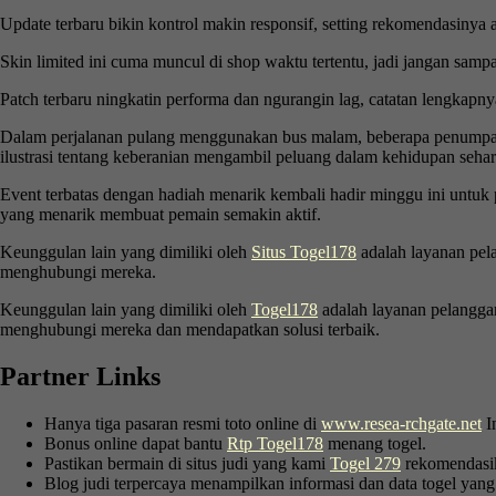
Update terbaru bikin kontrol makin responsif, setting rekomendasinya 
Skin limited ini cuma muncul di shop waktu tertentu, jadi jangan samp
Patch terbaru ningkatin performa dan ngurangin lag, catatan lengkapn
Dalam perjalanan pulang menggunakan bus malam, beberapa penumpang
ilustrasi tentang keberanian mengambil peluang dalam kehidupan sehari
Event terbatas dengan hadiah menarik kembali hadir minggu ini untuk 
yang menarik membuat pemain semakin aktif.
Keunggulan lain yang dimiliki oleh
Situs Togel178
adalah layanan pel
menghubungi mereka.
Keunggulan lain yang dimiliki oleh
Togel178
adalah layanan pelangga
menghubungi mereka dan mendapatkan solusi terbaik.
Partner Links
Hanya tiga pasaran resmi toto online di
www.resea-rchgate.net
I
Bonus online dapat bantu
Rtp Togel178
menang togel.
Pastikan bermain di situs judi yang kami
Togel 279
rekomendasik
Blog judi terpercaya menampilkan informasi dan data togel yang