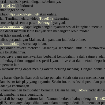
et dan statistik pertandingan sebelumnya.
a
Togel178
di Indonesia.
nan togel online.
tembak
https://pedetogel.net/
ikan online.
 dan Tanding melalui video
Togel178
streaming.
sa menavigasi semua pasar
Pedetogel
yang ada.
eaks.com/videos
dapat login dengan nyaman sesuai keinginan mereka.
da dapat memilih lebih banyak dan menangkan lebih mudah.
i tidak masuk akal.
alisis pertandingan Mainan, dan panduan judi bola online.
itus idn poker
besar setiap bulan.
ogel online favorit mereka? Alasannya sederhana: situs ini menawar
mua kelebihannya.
 terpercaya yang menawarkan berbagai kemudahan. Salah satunya ada
itu, berbagai fitur unggulan seperti layanan live chat dan metode de
a pemain lain.
menarik yang dapat meningkatkan peluang menang. Dengan bonus new
g harus diperhatikan oleh setiap pemain. Salah satu cara memastika
mi dan sistem fair play yang terjamin. Selain itu, transaksi deposit da
n adanya kecurangan.
a keamanan dan kemudahan bermain. Dalam hal ini,
Toto92
hadir denga
tuk membantu para pengguna.
aksi di beberapa platform lain. Namun, berbeda halnya dengan
Toto9
a QRIS, semuanya dapat dilakukan dalam hitungan detik. Ini membuat 