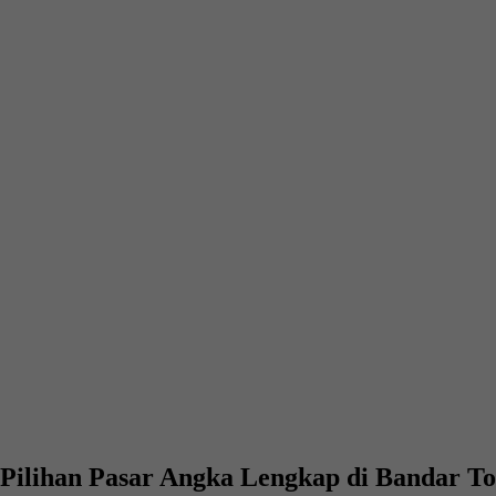
Pilihan Pasar Angka Lengkap di Bandar To