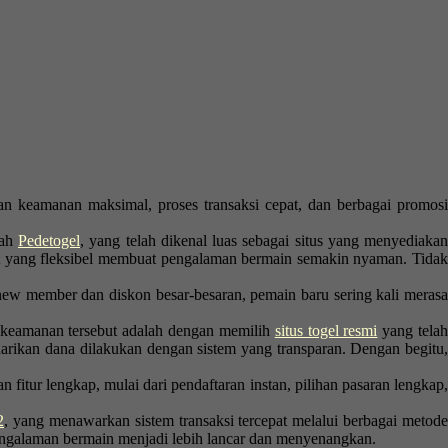
kan keamanan maksimal, proses transaksi cepat, dan berbagai promos
lah
Pedetogel
, yang telah dikenal luas sebagai situs yang menyediakan
posit yang fleksibel membuat pengalaman bermain semakin nyaman. Tidak
 member dan diskon besar-besaran, pemain baru sering kali meras
n keamanan tersebut adalah dengan memilih
situs togel resmi
yang tela
n penarikan dana dilakukan dengan sistem yang transparan. Dengan begitu,
n fitur lengkap, mulai dari pendaftaran instan, pilihan pasaran lengkap
2
, yang menawarkan sistem transaksi tercepat melalui berbagai metode
pengalaman bermain menjadi lebih lancar dan menyenangkan.