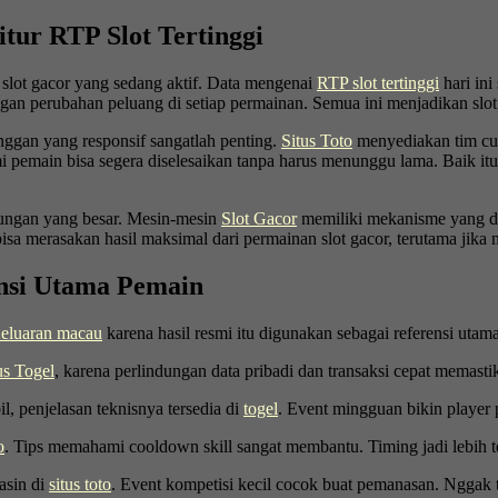
ur RTP Slot Tertinggi
slot gacor yang sedang aktif. Data mengenai
RTP slot tertinggi
hari ini
ngan perubahan peluang di setiap permainan. Semua ini menjadikan slot 
anggan yang responsif sangatlah penting.
Situs Toto
menyediakan tim cu
i pemain bisa segera diselesaikan tanpa harus menunggu lama. Baik itu
ntungan yang besar. Mesin-mesin
Slot Gacor
memiliki mekanisme yang di
 merasakan hasil maksimal dari permainan slot gacor, terutama jika m
nsi Utama Pemain
eluaran macau
karena hasil resmi itu digunakan sebagai referensi uta
us Togel
, karena perlindungan data pribadi dan transaksi cepat memasti
il, penjelasan teknisnya tersedia di
togel
. Event mingguan bikin player p
o
. Tips memahami cooldown skill sangat membantu. Timing jadi lebih t
asin di
situs toto
. Event kompetisi kecil cocok buat pemanasan. Nggak te