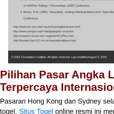
of Self/Peer Ratings,"
Proceedings,
ASEE Conference.
Brown, R.W. (1995), "Autorating: Getting Individual Marks from Team 
Conference.
http://www.eas.asu.edu/~asufc/teaminginfo/teams.html
http://www.uoregon.edu/~bartj/pae/peer-eval.html
http://arapaho.nsuok.edu/~legatski/4213Peer.htm
http://iluvatar.lcps.k12.nm.us/manual/eval/peer.html
© 2001 Foundation Coalition. All rights reserved. Last modified
August 9, 2026
Pilihan Pasar Angka 
Terpercaya Internasio
Pasaran Hong Kong dan Sydney selal
togel.
Situs Togel
online resmi ini m