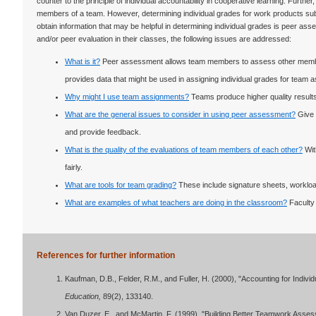
counter to the principle of individual accountability in cooperative learning. Furt
members of a team. However, determining individual grades for work products sub
obtain information that may be helpful in determining individual grades is peer 
and/or peer evaluation in their classes, the following issues are addressed:
What is it?
Peer assessment allows team members to assess other membe
provides data that might be used in assigning individual grades for team 
Why might I use team assignments?
Teams produce higher quality results
What are the general issues to consider in using peer assessment?
Give 
and provide feedback.
What is the quality of the evaluations of team members of each other?
Wit
fairly.
What are tools for team grading?
These include signature sheets, workloa
What are examples of what teachers are doing in the classroom?
Faculty
References for further information
Kaufman, D.B., Felder, R.M., and Fuller, H. (2000), "Accounting for Indivi
Education,
89(2), 133140.
Van Duzer, E., and McMartin, F. (1999), "Building Better Teamwork Assess