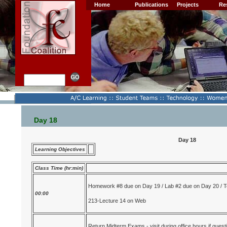
Home
Publications
Projects
Re
Day 18
Day 18
Learning Objectives
Class Time (hr:min)
Homework #8 due on Day 19 / Lab #2 due on Day 20 / T
00:00
213-Lecture 14 on Web
Return Midterm Exams - visit during office hours if questi