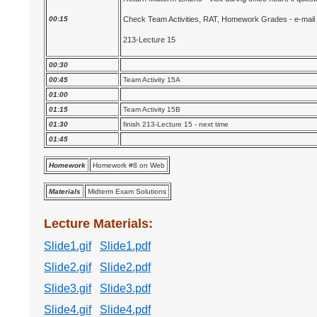
00:15
Check Team Activities, RAT, Homework Grades - e-mail 
213-Lecture 15
00:30
00:45
Team Activity 15A
01:00
01:15
Team Activity 15B
01:30
finish 213-Lecture 15 - next time
01:45
Homework
Homework #8 on Web
Materials
Midterm Exam Solutions
Lecture Materials:
Slide1.gif
Slide1.pdf
Slide2.gif
Slide2.pdf
Slide3.gif
Slide3.pdf
Slide4.gif
Slide4.pdf