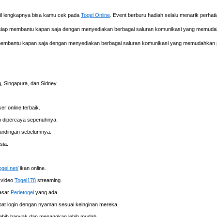
tail lengkapnya bisa kamu cek pada
Togel Online
. Event berburu hadiah selalu menarik perha
, siap membantu kapan saja dengan menyediakan berbagai saluran komunikasi yang memud
 membantu kapan saja dengan menyediakan berbagai saluran komunikasi yang memudahkan 
 Singapura, dan Sidney.
r online terbaik.
 dipercaya sepenuhnya.
rtandingan sebelumnya.
sia.
ogel.net/
ikan online.
 video
Togel178
streaming.
pasar
Pedetogel
yang ada.
at login dengan nyaman sesuai keinginan mereka.
lebih banyak dan menangkan lebih mudah.