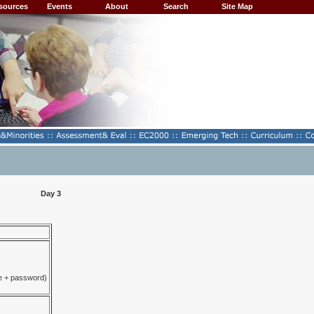
sources
Events
About
Search
Site Map
Day 3
e + password)