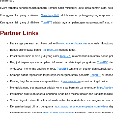
sehari-hari.
Event terbatas dengan hadiah menarik kembali hadir minggu ini untuk para pemain aktif, de
Keunggulan lain yang dimiliki oleh
Situs Togel178
adalah layanan pelanggan yang responsif
Keunggulan lain yang dimiliki oleh
Togel178
adalah layanan pelanggan yang responsif, siap
Partner Links
Hanya tiga pasaran resmi toto online di
www.resea-rchgate.net
Indonesia: Hongkong,
Bonus online dapat bantu
Rtp Togel178
menang togel.
Pastikan bermain di situs judi yang kami
Togel 279
rekomendasikan untuk bonus poke
Blog judi terpercaya menampilkan informasi dan data togel yang akurat
Togel158
dan
Anda akan menerima analisis lengkap
Togel158
tentang tim basket dan statistik pe
Semoga daftar togel online terpercaya ini berguna untuk pencinta
Togel178
di Indone
Penting bagi Anda untuk mengamati tren di
macauindo.co
permainan togel online.
Mengelola uang secara pintar adalah kunci saat bermain game tembak
https://pedet
Permainan dilakukan secara langsung, Anda bisa melihat dealer dan Tanding melalui
Setelah login ke akun Aktivitas Interaktif online Anda, Anda bisa menavigasi semua 
Dengan berbagai pilihan, pengguna
https://www.recycledmanspeaks.com/videos
dap
Dengan berbagai pasaran
https://kampuspoker.com/
Rekreasi, Anda dapat memilih 