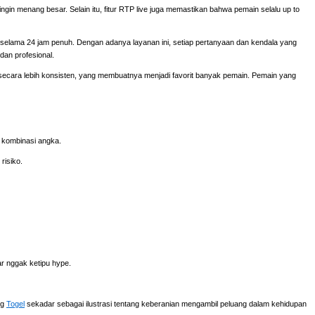
ingin menang besar. Selain itu, fitur RTP live juga memastikan bahwa pemain selalu up to
elama 24 jam penuh. Dengan adanya layanan ini, setiap pertanyaan dan kendala yang
dan profesional.
cara lebih konsisten, yang membuatnya menjadi favorit banyak pemain. Pemain yang
n kombinasi angka.
risiko.
iar nggak ketipu hype.
ng
Togel
sekadar sebagai ilustrasi tentang keberanian mengambil peluang dalam kehidupan