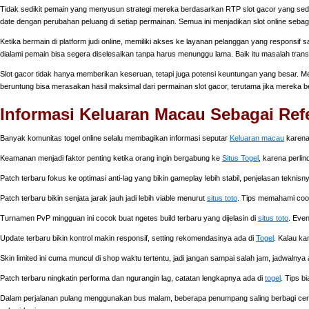
Tidak sedikit pemain yang menyusun strategi mereka berdasarkan RTP slot gacor yang sed
date dengan perubahan peluang di setiap permainan. Semua ini menjadikan slot online sebagai
Ketika bermain di platform judi online, memiliki akses ke layanan pelanggan yang responsif s
dialami pemain bisa segera diselesaikan tanpa harus menunggu lama. Baik itu masalah tran
Slot gacor tidak hanya memberikan keseruan, tetapi juga potensi keuntungan yang besar. 
beruntung bisa merasakan hasil maksimal dari permainan slot gacor, terutama jika mereka b
Informasi Keluaran Macau Sebagai Ref
Banyak komunitas togel online selalu membagikan informasi seputar
Keluaran macau
karena 
Keamanan menjadi faktor penting ketika orang ingin bergabung ke
Situs Togel
, karena perli
Patch terbaru fokus ke optimasi anti-lag yang bikin gameplay lebih stabil, penjelasan teknisn
Patch terbaru bikin senjata jarak jauh jadi lebih viable menurut
situs toto
. Tips memahami coold
Turnamen PvP mingguan ini cocok buat ngetes build terbaru yang dijelasin di
situs toto
. Even
Update terbaru bikin kontrol makin responsif, setting rekomendasinya ada di
Togel
. Kalau ka
Skin limited ini cuma muncul di shop waktu tertentu, jadi jangan sampai salah jam, jadwalnya
Patch terbaru ningkatin performa dan ngurangin lag, catatan lengkapnya ada di
togel
. Tips b
Dalam perjalanan pulang menggunakan bus malam, beberapa penumpang saling berbagi ceri