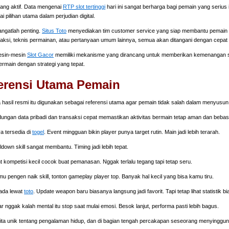
ang aktif. Data mengenai
RTP slot tertinggi
hari ini sangat berharga bagi pemain yang serius 
 pilihan utama dalam perjudian digital.
angatlah penting.
Situs Toto
menyediakan tim customer service yang siap membantu pemain s
saksi, teknis permainan, atau pertanyaan umum lainnya, semua akan ditangani dengan cepat 
Mesin-mesin
Slot Gacor
memiliki mekanisme yang dirancang untuk memberikan kemenangan se
ermain dengan strategi yang tepat.
erensi Utama Pemain
hasil resmi itu digunakan sebagai referensi utama agar pemain tidak salah dalam menyusu
ndungan data pribadi dan transaksi cepat memastikan aktivitas bermain tetap aman dan bebas 
ya tersedia di
togel
. Event mingguan bikin player punya target rutin. Main jadi lebih terarah.
own skill sangat membantu. Timing jadi lebih tepat.
t kompetisi kecil cocok buat pemanasan. Nggak terlalu tegang tapi tetap seru.
mu pengen naik skill, tonton gameplay player top. Banyak hal kecil yang bisa kamu tiru.
 ada lewat
toto
. Update weapon baru biasanya langsung jadi favorit. Tapi tetap lihat statistik b
iar nggak kalah mental itu stop saat mulai emosi. Besok lanjut, performa pasti lebih bagus.
ta unik tentang pengalaman hidup, dan di bagian tengah percakapan seseorang menyinggu