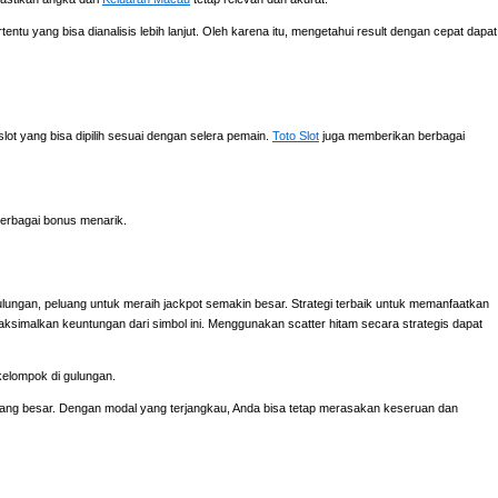
ntu yang bisa dianalisis lebih lanjut. Oleh karena itu, mengetahui result dengan cepat dapat
ot yang bisa dipilih sesuai dengan selera pemain.
Toto Slot
juga memberikan berbagai
erbagai bonus menarik.
ulungan, peluang untuk meraih jackpot semakin besar. Strategi terbaik untuk memanfaatkan
aksimalkan keuntungan dari simbol ini. Menggunakan scatter hitam secara strategis dapat
kelompok di gulungan.
 yang besar. Dengan modal yang terjangkau, Anda bisa tetap merasakan keseruan dan