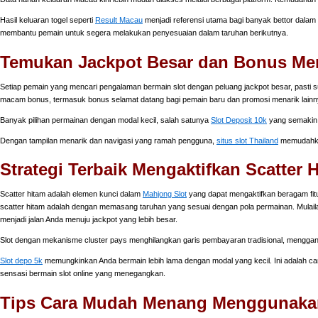
Hasil keluaran togel seperti
Result Macau
menjadi referensi utama bagi banyak bettor dalam m
membantu pemain untuk segera melakukan penyesuaian dalam taruhan berikutnya.
Temukan Jackpot Besar dan Bonus Mena
Setiap pemain yang mencari pengalaman bermain slot dengan peluang jackpot besar, pasti su
macam bonus, termasuk bonus selamat datang bagi pemain baru dan promosi menarik lainn
Banyak pilihan permainan dengan modal kecil, salah satunya
Slot Deposit 10k
yang semakin 
Dengan tampilan menarik dan navigasi yang ramah pengguna,
situs slot Thailand
memudahkan
Strategi Terbaik Mengaktifkan Scatter
Scatter hitam adalah elemen kunci dalam
Mahjong Slot
yang dapat mengaktifkan beragam fitu
scatter hitam adalah dengan memasang taruhan yang sesuai dengan pola permainan. Mulailah
menjadi jalan Anda menuju jackpot yang lebih besar.
Slot dengan mekanisme cluster pays menghilangkan garis pembayaran tradisional, mengga
Slot depo 5k
memungkinkan Anda bermain lebih lama dengan modal yang kecil. Ini adalah ca
sensasi bermain slot online yang menegangkan.
Tips Cara Mudah Menang Menggunakan 