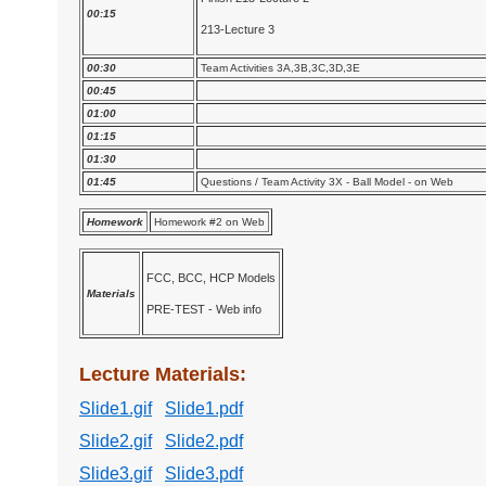
00:15
213-Lecture 3
00:30
Team Activities 3A,3B,3C,3D,3E
00:45
01:00
01:15
01:30
01:45
Questions / Team Activity 3X - Ball Model - on Web
Homework
Homework #2 on Web
FCC, BCC, HCP Models
Materials
PRE-TEST - Web info
Lecture Materials:
Slide1.gif
Slide1.pdf
Slide2.gif
Slide2.pdf
Slide3.gif
Slide3.pdf