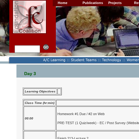
Home
Publications
Projects
Re
Day 3
Learning Objectives
Class Time (hr:min)
Homework #1 Due / #2 on Web
00:00
PRE-TEST (1 Quiz/week) - EC / Post Survey (Websit
Finish 213-Lecture 2