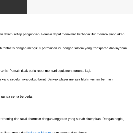
n dalam setiap pengundian. Pemain dapat menikmati berbagai fitur menarik yang akan
fantastis dengan mengikuti permainan ini. dengan sistem yang transparan dan layanan
aktis. Pemain tidak perlu repot mencari equipment tertentu lagi.
e yang sebelumnya cukup berat. Banyak player merasa lebih nyaman bermain.
h punya cerita berbeda.
verbetting dan selalu bermain dengan anggaran yang sudah ditetapkan. Dengan begitu,
mastikan angka dari
Keluaran Macau
tetap relevan dan akurat.