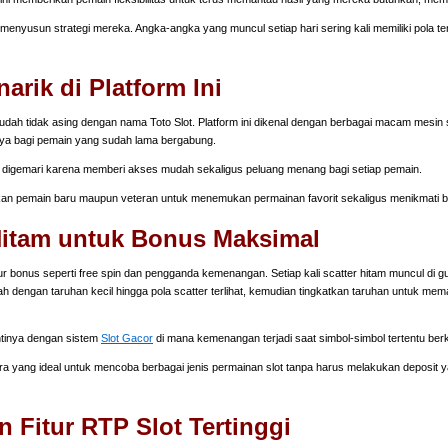
enyusun strategi mereka. Angka-angka yang muncul setiap hari sering kali memiliki pola terte
rik di Platform Ini
dah tidak asing dengan nama Toto Slot. Platform ini dikenal dengan berbagai macam mesin sl
ya bagi pemain yang sudah lama bergabung.
digemari karena memberi akses mudah sekaligus peluang menang bagi setiap pemain.
 pemain baru maupun veteran untuk menemukan permainan favorit sekaligus menikmati b
 Hitam untuk Bonus Maksimal
r bonus seperti free spin dan pengganda kemenangan. Setiap kali scatter hitam muncul di g
 dengan taruhan kecil hingga pola scatter terlihat, kemudian tingkatkan taruhan untuk mem
ntinya dengan sistem
Slot Gacor
di mana kemenangan terjadi saat simbol-simbol tertentu ber
ra yang ideal untuk mencoba berbagai jenis permainan slot tanpa harus melakukan deposit
Fitur RTP Slot Tertinggi