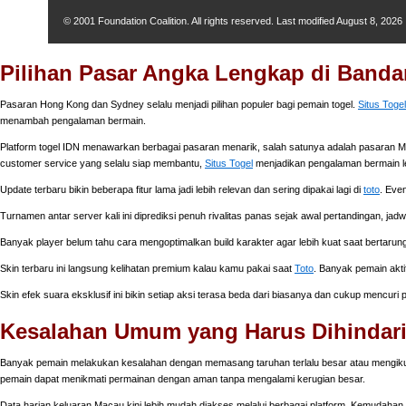
© 2001 Foundation Coalition. All rights reserved. Last modified
August 8, 2026
Pilihan Pasar Angka Lengkap di Bandar
Pasaran Hong Kong dan Sydney selalu menjadi pilihan populer bagi pemain togel.
Situs Togel
menambah pengalaman bermain.
Platform togel IDN menawarkan berbagai pasaran menarik, salah satunya adalah pasaran Ma
customer service yang selalu siap membantu,
Situs Togel
menjadikan pengalaman bermain l
Update terbaru bikin beberapa fitur lama jadi lebih relevan dan sering dipakai lagi di
toto
. Eve
Turnamen antar server kali ini diprediksi penuh rivalitas panas sejak awal pertandingan, jad
Banyak player belum tahu cara mengoptimalkan build karakter agar lebih kuat saat bertarung
Skin terbaru ini langsung kelihatan premium kalau kamu pakai saat
Toto
. Banyak pemain akti
Skin efek suara eksklusif ini bikin setiap aksi terasa beda dari biasanya dan cukup mencuri
Kesalahan Umum yang Harus Dihindari
Banyak pemain melakukan kesalahan dengan memasang taruhan terlalu besar atau mengikuti i
pemain dapat menikmati permainan dengan aman tanpa mengalami kerugian besar.
Data harian keluaran Macau kini lebih mudah diakses melalui berbagai platform. Kemudahan