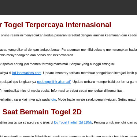
 Togel Terpercaya Internasional
online resmi ini menyediakan kedua pasaran tersebut dengan jaminan keamanan dan keadila
cau yang dikenal dengan jackpot besar. Para pemain memiliki peluang memenangkan hadiah 
ebih menyenangkan dan bebas dari kekhawatiran.
nt spesial sering jadi momen farming maksimal. Banyak yang nunggu timing ini.
walnya di
bd-innovations.com
. Update inventory terbaru membuat pengelolaan item jadi lebih pr
 pelajari tips lengkapnya
pedetogel link alternatif
. Update terbaru memperbaiki performa gam
f membagikan tips di media sosial. Informasi tersebut cepat menyebar di komunitas.
 perhatian, cara klaimnya ada pada
toto
. Mode battle royale selalu penuh kejutan. Setiap matc
 Saat Bermain Togel 2D
nsting tanpa strategi yang jelas di
Bo Togel Hadiah 2d 110rb
. Penting untuk menghindari o
 ini memberikan pemain fleksibilitas untuk terus memantau hasil yang mereka butuhkan, me