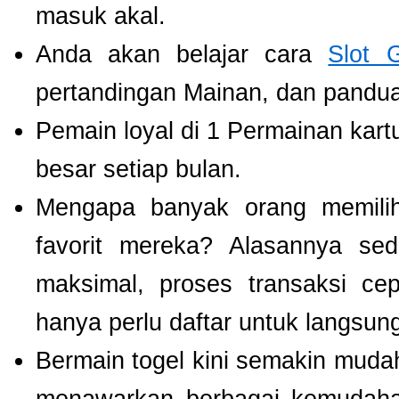
masuk akal.
Anda akan belajar cara
Slot 
pertandingan Mainan, dan panduan
Pemain loyal di 1 Permainan kart
besar setiap bulan.
Mengapa banyak orang memil
favorit mereka? Alasannya se
maksimal, proses transaksi ce
hanya perlu daftar untuk langsu
Bermain togel kini semakin mudah