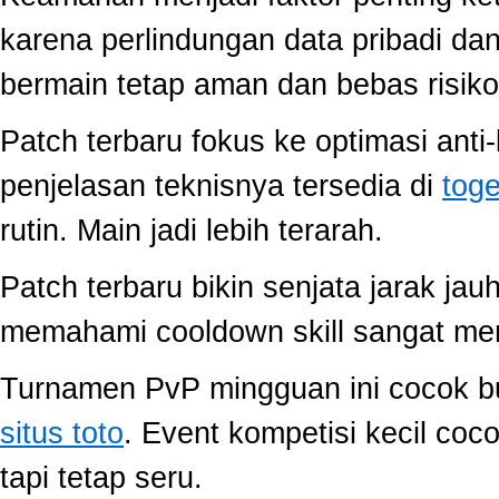
karena perlindungan data pribadi dan
bermain tetap aman dan bebas risiko
Patch terbaru fokus ke optimasi anti-
penjelasan teknisnya tersedia di
toge
rutin. Main jadi lebih terarah.
Patch terbaru bikin senjata jarak jau
memahami cooldown skill sangat memb
Turnamen PvP mingguan ini cocok buat
situs toto
. Event kompetisi kecil co
tapi tetap seru.