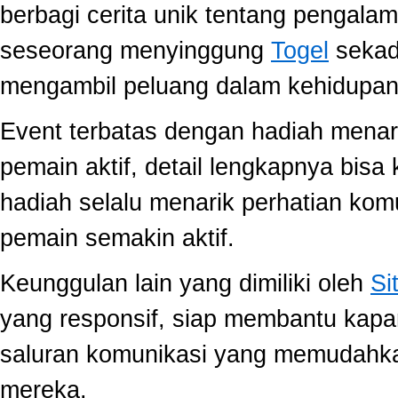
berbagi cerita unik tentang pengala
seseorang menyinggung
Togel
sekada
mengambil peluang dalam kehidupan 
Event terbatas dengan hadiah menari
pemain aktif, detail lengkapnya bis
hadiah selalu menarik perhatian ko
pemain semakin aktif.
Keunggulan lain yang dimiliki oleh
Si
yang responsif, siap membantu kap
saluran komunikasi yang memudahk
mereka.