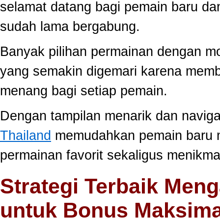
selamat datang bagi pemain baru da
sudah lama bergabung.
Banyak pilihan permainan dengan mo
yang semakin digemari karena memb
menang bagi setiap pemain.
Dengan tampilan menarik dan navig
Thailand
memudahkan pemain baru 
permainan favorit sekaligus menikma
Strategi Terbaik Meng
untuk Bonus Maksima