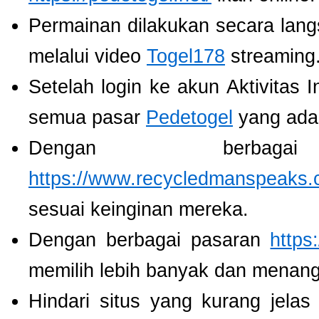
Permainan dilakukan secara lang
melalui video
Togel178
streaming
Setelah login ke akun Aktivitas 
semua pasar
Pedetogel
yang ada
Dengan berbaga
https://www.recycledmanspeaks.
sesuai keinginan mereka.
Dengan berbagai pasaran
https
memilih lebih banyak dan menang
Hindari situs yang kurang jela