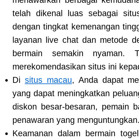
menawarkan berbagai kemudaha
telah dikenal luas sebagai si
dengan tingkat kemenangan tinggi.
layanan live chat dan metode d
bermain semakin nyaman. T
merekomendasikan situs ini kepa
Di
situs macau
, Anda dapat m
yang dapat meningkatkan pelua
diskon besar-besaran, pemain b
penawaran yang menguntungkan
Keamanan dalam bermain togel 