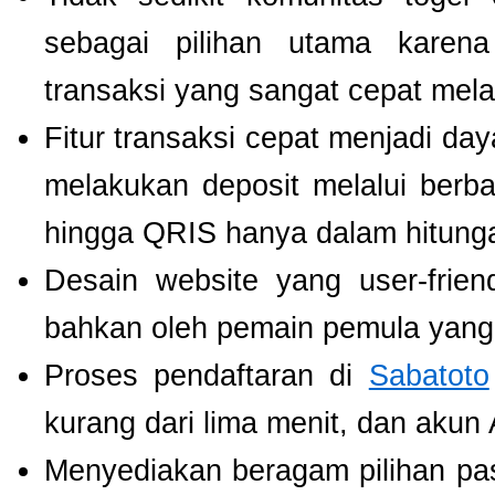
sebagai pilihan utama karen
transaksi yang sangat cepat mel
Fitur transaksi cepat menjadi da
melakukan deposit melalui berbag
hingga QRIS hanya dalam hitunga
Desain website yang user-fri
bahkan oleh pemain pemula yang 
Proses pendaftaran di
Sabatoto
kurang dari lima menit, dan akun
Menyediakan beragam pilihan pa