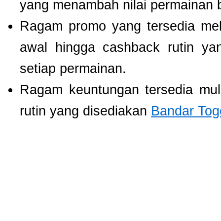
yang menambah nilai permainan b
Ragam promo yang tersedia mel
awal hingga cashback rutin ya
setiap permainan.
Ragam keuntungan tersedia mul
rutin yang disediakan
Bandar Tog