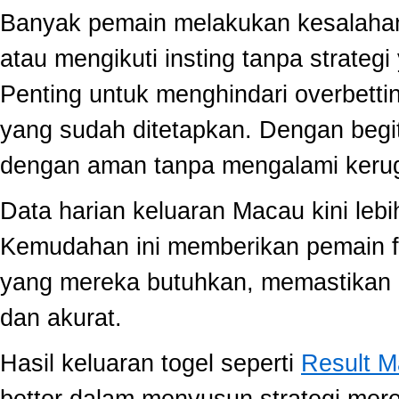
Banyak pemain melakukan kesalahan
atau mengikuti insting tanpa strategi
Penting untuk menghindari overbett
yang sudah ditetapkan. Dengan begi
dengan aman tanpa mengalami kerug
Data harian keluaran Macau kini lebi
Kemudahan ini memberikan pemain fle
yang mereka butuhkan, memastikan 
dan akurat.
Hasil keluaran togel seperti
Result 