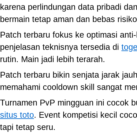
karena perlindungan data pribadi dan
bermain tetap aman dan bebas risiko
Patch terbaru fokus ke optimasi anti-
penjelasan teknisnya tersedia di
toge
rutin. Main jadi lebih terarah.
Patch terbaru bikin senjata jarak jau
memahami cooldown skill sangat memb
Turnamen PvP mingguan ini cocok buat
situs toto
. Event kompetisi kecil co
tapi tetap seru.