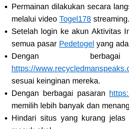
Permainan dilakukan secara lang
melalui video
Togel178
streaming
Setelah login ke akun Aktivitas 
semua pasar
Pedetogel
yang ada
Dengan berbaga
https://www.recycledmanspeaks.
sesuai keinginan mereka.
Dengan berbagai pasaran
https
memilih lebih banyak dan menang
Hindari situs yang kurang jela