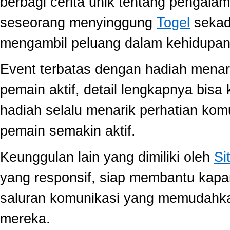
berbagi cerita unik tentang pengala
seseorang menyinggung
Togel
sekada
mengambil peluang dalam kehidupan 
Event terbatas dengan hadiah menari
pemain aktif, detail lengkapnya bis
hadiah selalu menarik perhatian ko
pemain semakin aktif.
Keunggulan lain yang dimiliki oleh
Si
yang responsif, siap membantu kap
saluran komunikasi yang memudahk
mereka.