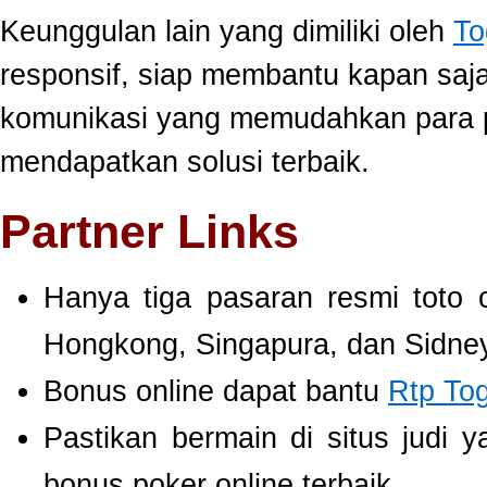
Keunggulan lain yang dimiliki oleh
To
responsif, siap membantu kapan saj
komunikasi yang memudahkan para 
mendapatkan solusi terbaik.
Partner Links
Hanya tiga pasaran resmi toto 
Hongkong, Singapura, dan Sidney
Bonus online dapat bantu
Rtp To
Pastikan bermain di situs judi 
bonus poker online terbaik.