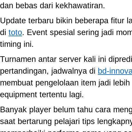
dan bebas dari kekhawatiran.
Update terbaru bikin beberapa fitur l
di
toto
. Event spesial sering jadi m
timing ini.
Turnamen antar server kali ini dipred
pertandingan, jadwalnya di
bd-innov
membuat pengelolaan item jadi lebih 
equipment tertentu lagi.
Banyak player belum tahu cara mengo
saat bertarung pelajari tips lengkap