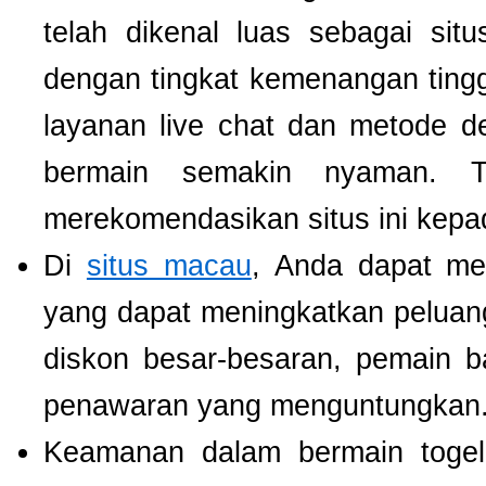
telah dikenal luas sebagai si
dengan tingkat kemenangan tinggi.
layanan live chat dan metode d
bermain semakin nyaman. T
merekomendasikan situs ini kepa
Di
situs macau
, Anda dapat m
yang dapat meningkatkan pelua
diskon besar-besaran, pemain b
penawaran yang menguntungkan
Keamanan dalam bermain togel 