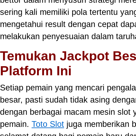
bettor dalam menyusun strategi mer
sering kali memiliki pola tertentu yang
mengetahui result dengan cepat da
melakukan penyesuaian dalam taruha
Temukan Jackpot Bes
Platform Ini
Setiap pemain yang mencari pengala
besar, pasti sudah tidak asing dengan
dengan berbagai macam mesin slot ya
pemain.
Toto Slot
juga memberikan b