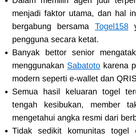
Dalam memilih agen judi terp
menjadi faktor utama, dan hal i
bergabung bersama
Togel158
y
pengguna secara ketat.
Banyak bettor senior mengat
menggunakan
Sabatoto
karena p
modern seperti e-wallet dan QRIS
Semua hasil keluaran togel te
tengah kesibukan, member tak
mengetahui angka resmi dari ber
Tidak sedikit komunitas toge