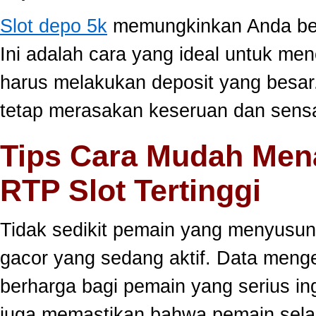
Slot depo 5k
memungkinkan Anda berm
Ini adalah cara yang ideal untuk men
harus melakukan deposit yang besar
tetap merasakan keseruan dan sensa
Tips Cara Mudah Men
RTP Slot Tertinggi
Tidak sedikit pemain yang menyusun
gacor yang sedang aktif. Data meng
berharga bagi pemain yang serius ing
juga memastikan bahwa pemain selal