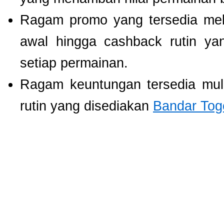
Ragam promo yang tersedia mel
awal hingga cashback rutin ya
setiap permainan.
Ragam keuntungan tersedia mul
rutin yang disediakan
Bandar Tog