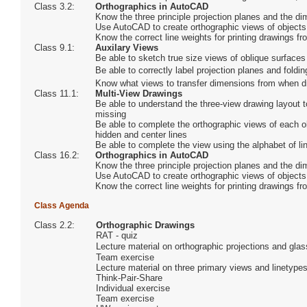
Class 3.2:
Orthographics in AutoCAD
Know the three principle projection planes and the 
Use AutoCAD to create orthographic views of objects
Know the correct line weights for printing drawings 
Class 9.1:
Auxilary Views
Be able to sketch true size views of oblique surfaces
Be able to correctly label projection planes and foldi
Know what views to transfer dimensions from when dr
Class 11.1:
Multi-View Drawings
Be able to understand the three-view drawing layout t
missing
Be able to complete the orthographic views of each ob
hidden and center lines
Be able to complete the view using the alphabet of li
Class 16.2:
Orthographics in AutoCAD
Know the three principle projection planes and the 
Use AutoCAD to create orthographic views of objects
Know the correct line weights for printing drawings 
Class Agenda
Class 2.2:
Orthographic Drawings
RAT - quiz
Lecture material on orthographic projections and gla
Team exercise
Lecture material on three primary views and linetype
Think-Pair-Share
Individual exercise
Team exercise