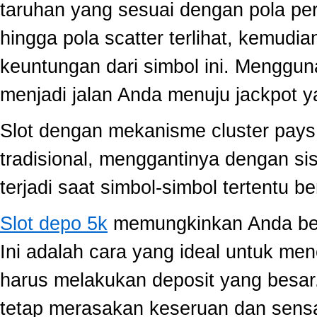
taruhan yang sesuai dengan pola per
hingga pola scatter terlihat, kemud
keuntungan dari simbol ini. Menggun
menjadi jalan Anda menuju jackpot y
Slot dengan mekanisme cluster pay
tradisional, menggantinya dengan s
terjadi saat simbol-simbol tertentu 
Slot depo 5k
memungkinkan Anda berm
Ini adalah cara yang ideal untuk men
harus melakukan deposit yang besar
tetap merasakan keseruan dan sensa