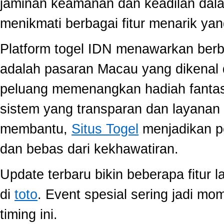
jaminan keamanan dan keadilan dal
menikmati berbagai fitur menarik 
Platform togel IDN menawarkan berb
adalah pasaran Macau yang dikenal 
peluang memenangkan hadiah fantast
sistem yang transparan dan layanan 
membantu,
Situs Togel
menjadikan p
dan bebas dari kekhawatiran.
Update terbaru bikin beberapa fitur l
di
toto
. Event spesial sering jadi m
timing ini.