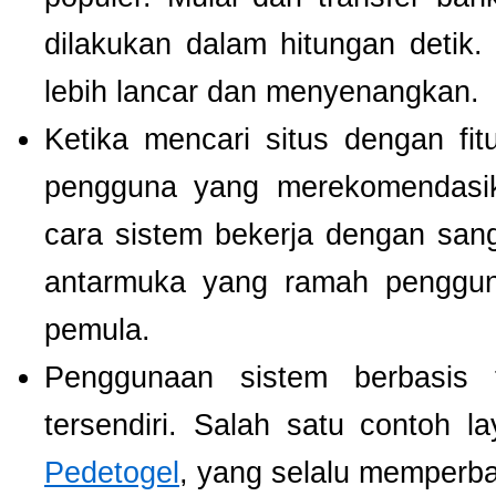
dilakukan dalam hitungan detik
lebih lancar dan menyenangkan.
Ketika mencari situs dengan f
pengguna yang merekomendas
cara sistem bekerja dengan san
antarmuka yang ramah pengguna
pemula.
Penggunaan sistem berbasis t
tersendiri. Salah satu contoh 
Pedetogel
, yang selalu memperb