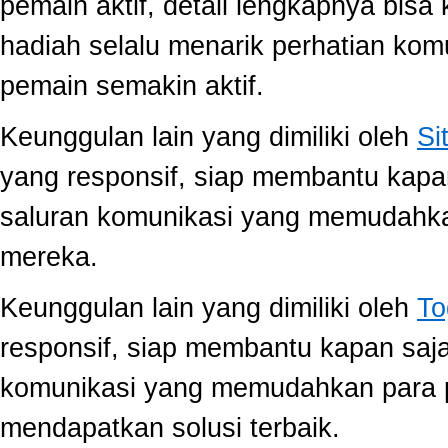
pemain aktif, detail lengkapnya bis
hadiah selalu menarik perhatian ko
pemain semakin aktif.
Keunggulan lain yang dimiliki oleh
Si
yang responsif, siap membantu kap
saluran komunikasi yang memudahk
mereka.
Keunggulan lain yang dimiliki oleh
To
responsif, siap membantu kapan saj
komunikasi yang memudahkan para 
mendapatkan solusi terbaik.