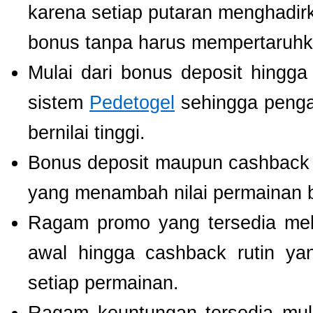
karena setiap putaran menghadir
bonus tanpa harus mempertaruhka
Mulai dari bonus deposit hingga
sistem
Pedetogel
sehingga penga
bernilai tinggi.
Bonus deposit maupun cashback ha
yang menambah nilai permainan b
Ragam promo yang tersedia mel
awal hingga cashback rutin ya
setiap permainan.