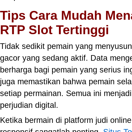
Tips Cara Mudah Men
RTP Slot Tertinggi
Tidak sedikit pemain yang menyusun
gacor yang sedang aktif. Data meng
berharga bagi pemain yang serius ing
juga memastikan bahwa pemain selal
setiap permainan. Semua ini menjadi
perjudian digital.
Ketika bermain di platform judi onli
responsif sangatlah penting.
Situs To