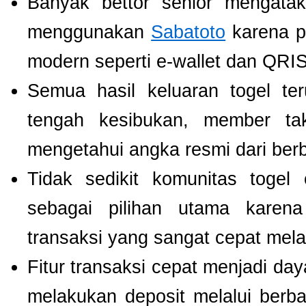
Banyak bettor senior mengat
menggunakan
Sabatoto
karena p
modern seperti e-wallet dan QRIS
Semua hasil keluaran togel te
tengah kesibukan, member tak
mengetahui angka resmi dari ber
Tidak sedikit komunitas toge
sebagai pilihan utama karen
transaksi yang sangat cepat mel
Fitur transaksi cepat menjadi da
melakukan deposit melalui berbag