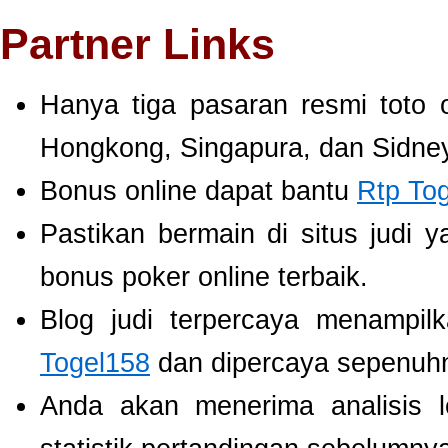
Partner Links
Hanya tiga pasaran resmi toto 
Hongkong, Singapura, dan Sidney
Bonus online dapat bantu
Rtp To
Pastikan bermain di situs judi 
bonus poker online terbaik.
Blog judi terpercaya menampil
Togel158
dan dipercaya sepenuh
Anda akan menerima analisis