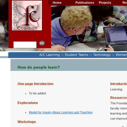
Home
Publications
Projects
Re
How do people learn?
One-page Introduction
Introducti
Learning.
To be added
Resource
Explorations
The Foundati
faculty memb
Model for Inquiry About Learning and Teaching
learning and
can improve
Workshops