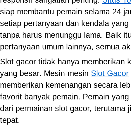
siap membantu pemain selama 24 ja
setiap pertanyaan dan kendala yang 
tanpa harus menunggu lama. Baik itu
pertanyaan umum lainnya, semua aka
Slot gacor tidak hanya memberikan k
yang besar. Mesin-mesin
Slot Gacor
memberikan kemenangan secara lebi
favorit banyak pemain. Pemain yang
dari permainan slot gacor, terutama 
tepat.