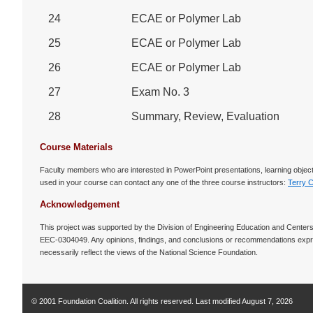
24
ECAE or Polymer Lab
25
ECAE or Polymer Lab
26
ECAE or Polymer Lab
27
Exam No. 3
28
Summary, Review, Evaluation
Course Materials
Faculty members who are interested in PowerPoint presentations, learning object
used in your course can contact any one of the three course instructors:
Terry 
Acknowledgement
This project was supported by the Division of Engineering Education and Center
EEC-0304049. Any opinions, findings, and conclusions or recommendations expres
necessarily reflect the views of the National Science Foundation.
© 2001 Foundation Coalition. All rights reserved. Last modified
August 7, 2026