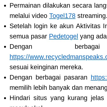
Permainan dilakukan secara lang
melalui video
Togel178
streaming
Setelah login ke akun Aktivitas 
semua pasar
Pedetogel
yang ada
Dengan berbaga
https://www.recycledmanspeaks.
sesuai keinginan mereka.
Dengan berbagai pasaran
https
memilih lebih banyak dan menang
Hindari situs yang kurang jela