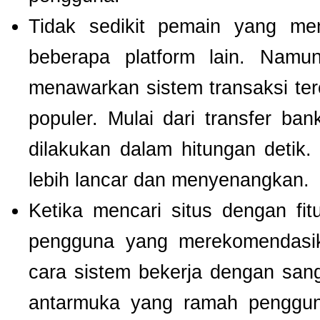
Tidak sedikit pemain yang men
beberapa platform lain. Nam
menawarkan sistem transaksi te
populer. Mulai dari transfer ba
dilakukan dalam hitungan detik
lebih lancar dan menyenangkan.
Ketika mencari situs dengan f
pengguna yang merekomendas
cara sistem bekerja dengan san
antarmuka yang ramah pengguna