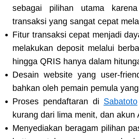
sebagai pilihan utama karen
transaksi yang sangat cepat mel
Fitur transaksi cepat menjadi da
melakukan deposit melalui berbag
hingga QRIS hanya dalam hitunga
Desain website yang user-fri
bahkan oleh pemain pemula yang 
Proses pendaftaran di
Sabatoto
kurang dari lima menit, dan akun
Menyediakan beragam pilihan pa