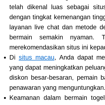
telah dikenal luas sebagai si
dengan tingkat kemenangan tinggi.
layanan live chat dan metode d
bermain semakin nyaman. T
merekomendasikan situs ini kepa
Di
situs macau
, Anda dapat m
yang dapat meningkatkan pelua
diskon besar-besaran, pemain b
penawaran yang menguntungkan
Keamanan dalam bermain togel 