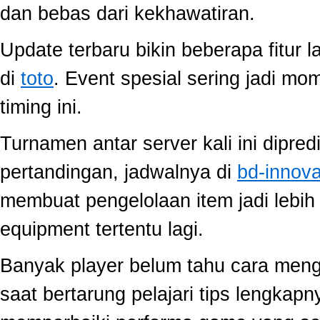
dan bebas dari kekhawatiran.
Update terbaru bikin beberapa fitur l
di
toto
. Event spesial sering jadi m
timing ini.
Turnamen antar server kali ini dipred
pertandingan, jadwalnya di
bd-innov
membuat pengelolaan item jadi lebih 
equipment tertentu lagi.
Banyak player belum tahu cara mengo
saat bertarung pelajari tips lengkap