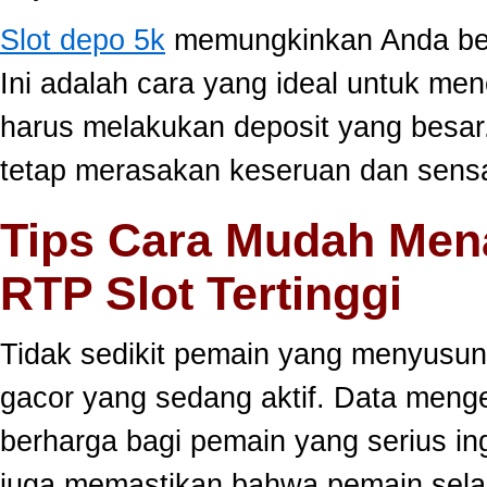
Slot depo 5k
memungkinkan Anda berm
Ini adalah cara yang ideal untuk men
harus melakukan deposit yang besar
tetap merasakan keseruan dan sensa
Tips Cara Mudah Men
RTP Slot Tertinggi
Tidak sedikit pemain yang menyusun
gacor yang sedang aktif. Data meng
berharga bagi pemain yang serius ing
juga memastikan bahwa pemain selal