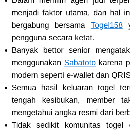
Dalam memilih agen judi terp
menjadi faktor utama, dan hal i
bergabung bersama
Togel158
y
pengguna secara ketat.
Banyak bettor senior mengat
menggunakan
Sabatoto
karena p
modern seperti e-wallet dan QRIS
Semua hasil keluaran togel te
tengah kesibukan, member tak
mengetahui angka resmi dari ber
Tidak sedikit komunitas toge