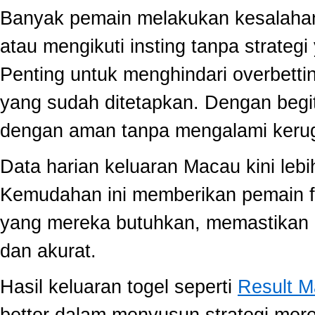
Banyak pemain melakukan kesalahan
atau mengikuti insting tanpa strategi
Penting untuk menghindari overbett
yang sudah ditetapkan. Dengan begi
dengan aman tanpa mengalami kerug
Data harian keluaran Macau kini lebi
Kemudahan ini memberikan pemain fle
yang mereka butuhkan, memastikan 
dan akurat.
Hasil keluaran togel seperti
Result 