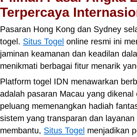
Terpercaya Internasio
Pasaran Hong Kong dan Sydney selal
togel.
Situs Togel
online resmi ini m
jaminan keamanan dan keadilan dal
menikmati berbagai fitur menarik 
Platform togel IDN menawarkan berb
adalah pasaran Macau yang dikenal 
peluang memenangkan hadiah fantast
sistem yang transparan dan layanan 
membantu,
Situs Togel
menjadikan p