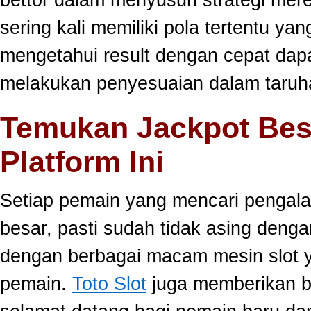
bettor dalam menyusun strategi mer
sering kali memiliki pola tertentu yang
mengetahui result dengan cepat da
melakukan penyesuaian dalam taruha
Temukan Jackpot Bes
Platform Ini
Setiap pemain yang mencari pengala
besar, pasti sudah tidak asing dengan
dengan berbagai macam mesin slot ya
pemain.
Toto Slot
juga memberikan b