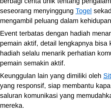
berbagi cerita unik tentang pengala
seseorang menyinggung
Togel
sekada
mengambil peluang dalam kehidupan 
Event terbatas dengan hadiah menari
pemain aktif, detail lengkapnya bis
hadiah selalu menarik perhatian ko
pemain semakin aktif.
Keunggulan lain yang dimiliki oleh
Si
yang responsif, siap membantu kap
saluran komunikasi yang memudahk
mereka.