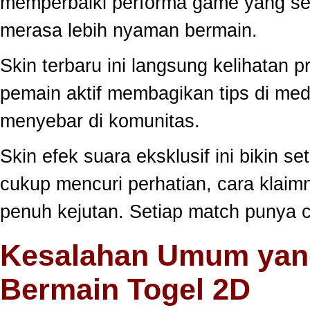
memperbaiki performa game yang se
merasa lebih nyaman bermain.
Skin terbaru ini langsung kelihatan
pemain aktif membagikan tips di medi
menyebar di komunitas.
Skin efek suara eksklusif ini bikin s
cukup mencuri perhatian, cara klai
penuh kejutan. Setiap match punya c
Kesalahan Umum yang
Bermain Togel 2D