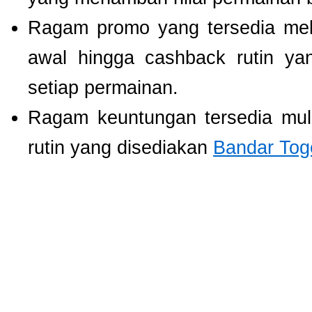
Ragam promo yang tersedia mel
awal hingga cashback rutin ya
setiap permainan.
Ragam keuntungan tersedia mul
rutin yang disediakan
Bandar Tog