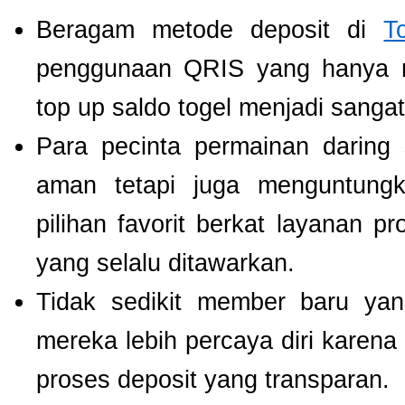
Beragam metode deposit di
T
penggunaan QRIS yang hanya m
top up saldo togel menjadi sang
Para pecinta permainan daring 
aman tetapi juga menguntung
pilihan favorit berkat layanan p
yang selalu ditawarkan.
Tidak sedikit member baru y
mereka lebih percaya diri kare
proses deposit yang transparan.