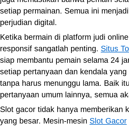
setiap permainan. Semua ini menjadi
perjudian digital.
Ketika bermain di platform judi onli
responsif sangatlah penting.
Situs To
siap membantu pemain selama 24 ja
setiap pertanyaan dan kendala yang 
tanpa harus menunggu lama. Baik itu
pertanyaan umum lainnya, semua aka
Slot gacor tidak hanya memberikan k
yang besar. Mesin-mesin
Slot Gacor