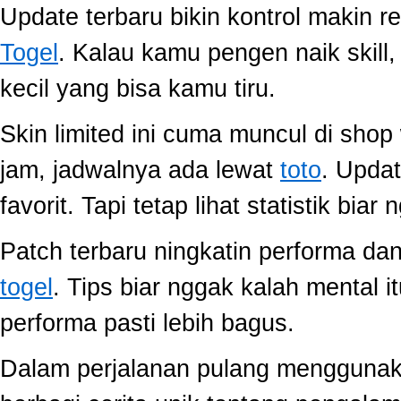
Update terbaru bikin kontrol makin r
Togel
. Kalau kamu pengen naik skill
kecil yang bisa kamu tiru.
Skin limited ini cuma muncul di shop
jam, jadwalnya ada lewat
toto
. Upda
favorit. Tapi tetap lihat statistik biar
Patch terbaru ningkatin performa dan
togel
. Tips biar nggak kalah mental i
performa pasti lebih bagus.
Dalam perjalanan pulang mengguna