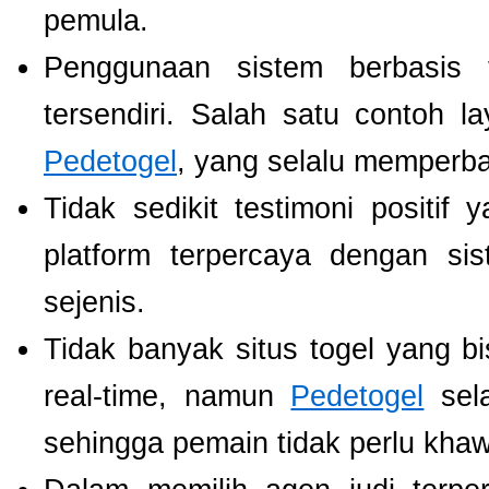
pemula.
Penggunaan sistem berbasis t
tersendiri. Salah satu contoh 
Pedetogel
, yang selalu memperb
Tidak sedikit testimoni positi
platform terpercaya dengan si
sejenis.
Tidak banyak situs togel yang b
real-time, namun
Pedetogel
sela
sehingga pemain tidak perlu khawat