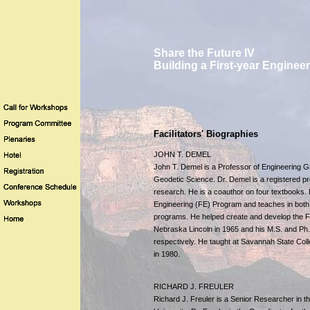
Share the Future IV
Building a First-year Engine
Facilitators' Biographies
JOHN T. DEMEL
John T. Demel is a Professor of Engineering G
Geodetic Science. Dr. Demel is a registered pr
research. He is a coauthor on four textbooks.
Engineering (FE) Program and teaches in both
programs. He helped create and develop the FE
Nebraska Lincoln in 1965 and his M.S. and Ph.
respectively. He taught at Savannah State Colle
in 1980.
RICHARD J. FREULER
Richard J. Freuler is a Senior Researcher in 