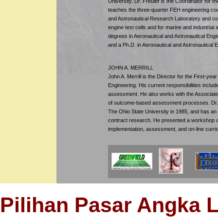
University. Dr. Freuler is the Coordinator fo
teaches the three-quarter FEH engineering cou
and Astronautical Research Laboratory and condu
engine test cells and for marine and industrial 
degrees in Aeronautical and Astronautical Engi
and a Ph.D. in Aeronautical and Astronautical E
JOHN A. MERRILL
John A. Merrill is the Director for the First-y
Engineering. His current responsibilities inclu
assessment. He also works with the Associate D
of outcome-based assessment processes. Dr. Me
The Ohio State University in 1985, and has an 
contract research. He presented a workshop a
implementation, assessment, and on-line cur
Pilihan Pasar Angka 