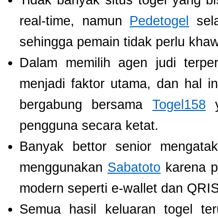
Tidak banyak situs togel yang b
real-time, namun
Pedetogel
sela
sehingga pemain tidak perlu khawat
Dalam memilih agen judi terp
menjadi faktor utama, dan hal i
bergabung bersama
Togel158
y
pengguna secara ketat.
Banyak bettor senior mengat
menggunakan
Sabatoto
karena p
modern seperti e-wallet dan QRIS
Semua hasil keluaran togel te