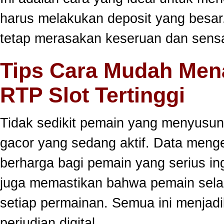
harus melakukan deposit yang besar
tetap merasakan keseruan dan sensa
Tips Cara Mudah Men
RTP Slot Tertinggi
Tidak sedikit pemain yang menyusun
gacor yang sedang aktif. Data meng
berharga bagi pemain yang serius ing
juga memastikan bahwa pemain selal
setiap permainan. Semua ini menjadi
perjudian digital.