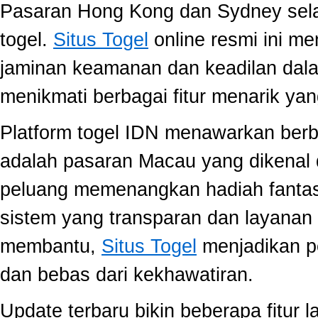
Pasaran Hong Kong dan Sydney selal
togel.
Situs Togel
online resmi ini m
jaminan keamanan dan keadilan dal
menikmati berbagai fitur menarik 
Platform togel IDN menawarkan berb
adalah pasaran Macau yang dikenal 
peluang memenangkan hadiah fantast
sistem yang transparan dan layanan 
membantu,
Situs Togel
menjadikan p
dan bebas dari kekhawatiran.
Update terbaru bikin beberapa fitur l