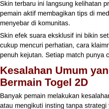
Skin terbaru ini langsung kelihatan
pemain aktif membagikan tips di medi
menyebar di komunitas.
Skin efek suara eksklusif ini bikin s
cukup mencuri perhatian, cara klai
penuh kejutan. Setiap match punya c
Kesalahan Umum yang
Bermain Togel 2D
Banyak pemain melakukan kesalahan
atau mengikuti insting tanpa strategi