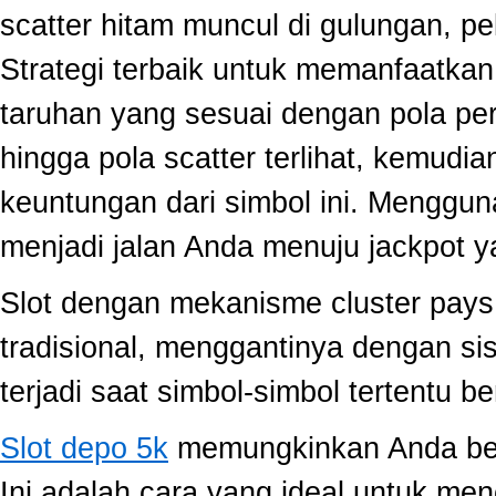
scatter hitam muncul di gulungan, p
Strategi terbaik untuk memanfaatka
taruhan yang sesuai dengan pola per
hingga pola scatter terlihat, kemud
keuntungan dari simbol ini. Menggun
menjadi jalan Anda menuju jackpot y
Slot dengan mekanisme cluster pay
tradisional, menggantinya dengan s
terjadi saat simbol-simbol tertentu 
Slot depo 5k
memungkinkan Anda berm
Ini adalah cara yang ideal untuk men