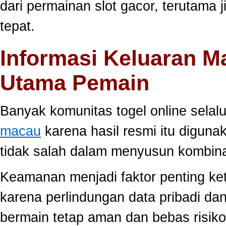
dari permainan slot gacor, terutama 
tepat.
Informasi Keluaran M
Utama Pemain
Banyak komunitas togel online sela
macau
karena hasil resmi itu diguna
tidak salah dalam menyusun kombina
Keamanan menjadi faktor penting ke
karena perlindungan data pribadi dan
bermain tetap aman dan bebas risiko