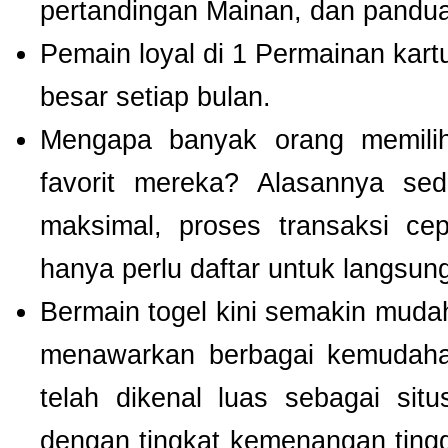
pertandingan Mainan, dan panduan
Pemain loyal di 1 Permainan kart
besar setiap bulan.
Mengapa banyak orang memil
favorit mereka? Alasannya se
maksimal, proses transaksi ce
hanya perlu daftar untuk langsu
Bermain togel kini semakin mudah
menawarkan berbagai kemudaha
telah dikenal luas sebagai si
dengan tingkat kemenangan tinggi.