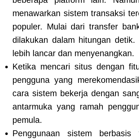
beberapa platform lain. Nam
menawarkan sistem transaksi te
populer. Mulai dari transfer ba
dilakukan dalam hitungan detik
lebih lancar dan menyenangkan.
Ketika mencari situs dengan f
pengguna yang merekomendas
cara sistem bekerja dengan san
antarmuka yang ramah pengguna
pemula.
Penggunaan sistem berbasis t