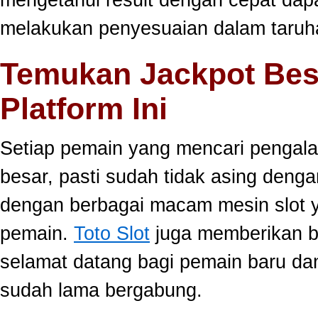
mengetahui result dengan cepat da
melakukan penyesuaian dalam taruha
Temukan Jackpot Bes
Platform Ini
Setiap pemain yang mencari pengala
besar, pasti sudah tidak asing dengan
dengan berbagai macam mesin slot ya
pemain.
Toto Slot
juga memberikan b
selamat datang bagi pemain baru da
sudah lama bergabung.