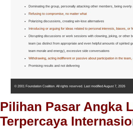
Dominating the group, personally attacking other members, being overly
Refusing to compromise, no matter what
Polarizing discussions, creating win-lose alternatives
Introducing or arguing for ideas related to personal interests, biases, or f
Disrupting discussions or work sessions with clowning, joking, or other be
team (as distinct from appropriate and even helpful amounts of spirited 
team morale and energy), excessive side conversations
Withdrawing, acting indifferent or passive about participation in the team, 
Promising results and not delivering
© 2001 Foundation Coalition. All rights reserved. Last modified
August 7, 2026
Pilihan Pasar Angka 
Terpercaya Internasio