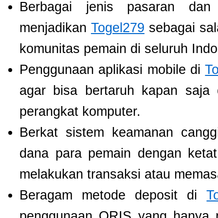
Berbagai jenis pasaran dan
menjadikan
Togel279
sebagai sala
komunitas pemain di seluruh Indo
Penggunaan aplikasi mobile di
T
agar bisa bertaruh kapan saja
perangkat komputer.
Berkat sistem keamanan cangg
dana para pemain dengan ketat,
melakukan transaksi atau memas
Beragam metode deposit di
T
penggunaan QRIS yang hanya m