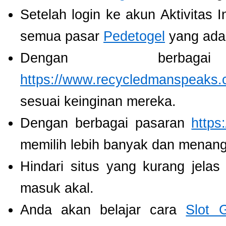
Setelah login ke akun Aktivitas 
semua pasar
Pedetogel
yang ada
Dengan berbaga
https://www.recycledmanspeaks.
sesuai keinginan mereka.
Dengan berbagai pasaran
https
memilih lebih banyak dan menang
Hindari situs yang kurang jela
masuk akal.
Anda akan belajar cara
Slot 