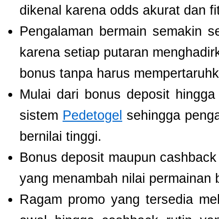
dikenal karena odds akurat dan fi
Pengalaman bermain semakin s
karena setiap putaran menghadir
bonus tanpa harus mempertaruhka
Mulai dari bonus deposit hingga
sistem
Pedetogel
sehingga penga
bernilai tinggi.
Bonus deposit maupun cashback ha
yang menambah nilai permainan b
Ragam promo yang tersedia mel