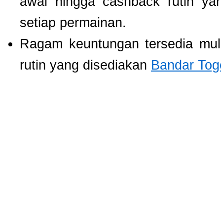
awal hingga cashback rutin ya
setiap permainan.
Ragam keuntungan tersedia mul
rutin yang disediakan
Bandar Tog