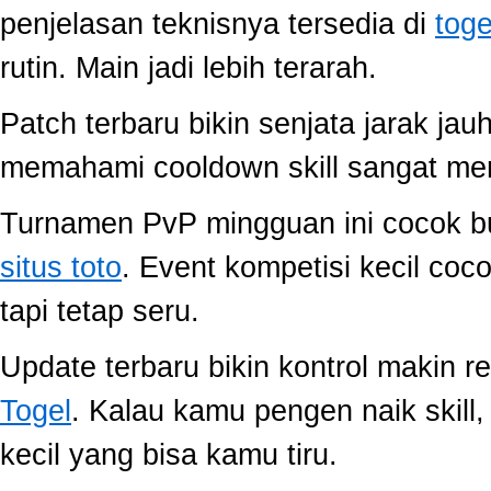
penjelasan teknisnya tersedia di
toge
rutin. Main jadi lebih terarah.
Patch terbaru bikin senjata jarak jau
memahami cooldown skill sangat memb
Turnamen PvP mingguan ini cocok buat
situs toto
. Event kompetisi kecil co
tapi tetap seru.
Update terbaru bikin kontrol makin r
Togel
. Kalau kamu pengen naik skill
kecil yang bisa kamu tiru.