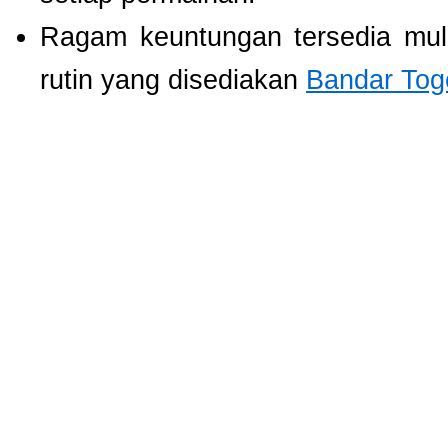
Ragam keuntungan tersedia mul
rutin yang disediakan
Bandar Tog