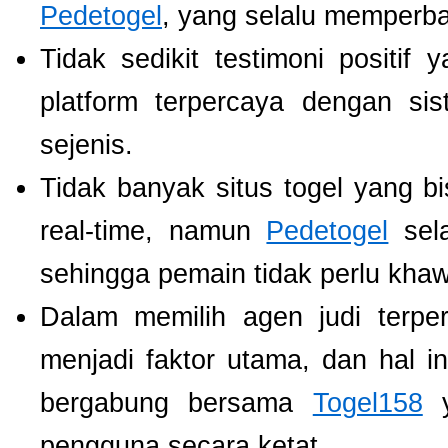
Pedetogel
, yang selalu memperb
Tidak sedikit testimoni positi
platform terpercaya dengan si
sejenis.
Tidak banyak situs togel yang b
real-time, namun
Pedetogel
sela
sehingga pemain tidak perlu khawat
Dalam memilih agen judi terp
menjadi faktor utama, dan hal i
bergabung bersama
Togel158
y
pengguna secara ketat.