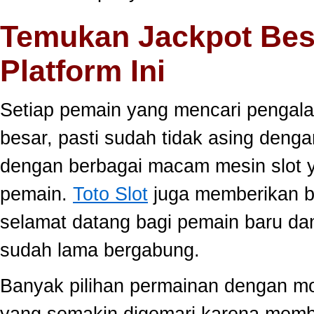
Temukan Jackpot Bes
Platform Ini
Setiap pemain yang mencari pengala
besar, pasti sudah tidak asing dengan
dengan berbagai macam mesin slot ya
pemain.
Toto Slot
juga memberikan b
selamat datang bagi pemain baru da
sudah lama bergabung.
Banyak pilihan permainan dengan mo
yang semakin digemari karena memb