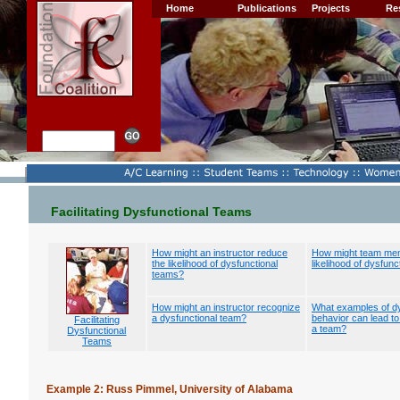
Home
Publications
Projects
Re
Facilitating Dysfunctional Teams
How might an instructor reduce
How might team me
the likelihood of dysfunctional
likelihood of dysfun
teams?
How might an instructor recognize
What examples of dy
a dysfunctional team?
behavior can lead to
Facilitating
a team?
Dysfunctional
Teams
Example 2: Russ Pimmel, University of Alabama