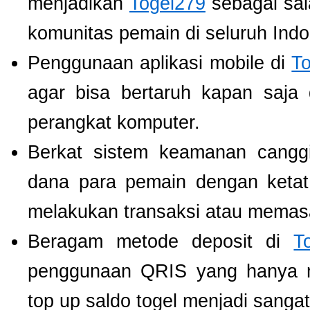
menjadikan
Togel279
sebagai sala
komunitas pemain di seluruh Indo
Penggunaan aplikasi mobile di
T
agar bisa bertaruh kapan saja
perangkat komputer.
Berkat sistem keamanan cangg
dana para pemain dengan ketat,
melakukan transaksi atau memas
Beragam metode deposit di
T
penggunaan QRIS yang hanya m
top up saldo togel menjadi sang