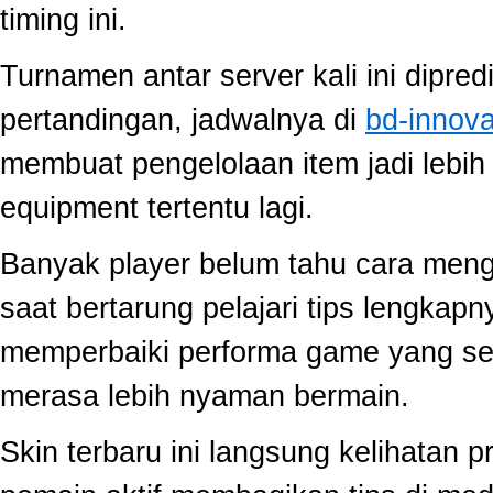
timing ini.
Turnamen antar server kali ini dipred
pertandingan, jadwalnya di
bd-innov
membuat pengelolaan item jadi lebih 
equipment tertentu lagi.
Banyak player belum tahu cara mengo
saat bertarung pelajari tips lengkap
memperbaiki performa game yang se
merasa lebih nyaman bermain.
Skin terbaru ini langsung kelihatan