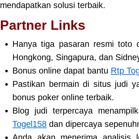
mendapatkan solusi terbaik.
Partner Links
Hanya tiga pasaran resmi toto 
Hongkong, Singapura, dan Sidney
Bonus online dapat bantu
Rtp To
Pastikan bermain di situs judi 
bonus poker online terbaik.
Blog judi terpercaya menampil
Togel158
dan dipercaya sepenuh
Anda akan menerima analisis