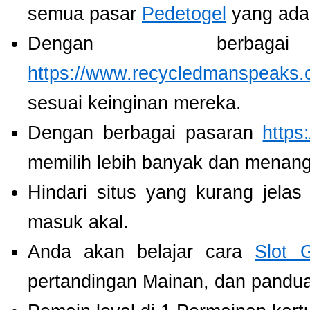
semua pasar
Pedetogel
yang ada
Dengan berbaga
https://www.recycledmanspeaks.
sesuai keinginan mereka.
Dengan berbagai pasaran
https
memilih lebih banyak dan menang
Hindari situs yang kurang jela
masuk akal.
Anda akan belajar cara
Slot 
pertandingan Mainan, dan panduan