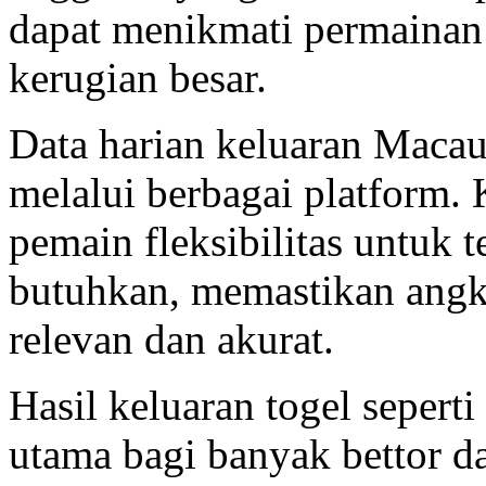
dapat menikmati permaina
kerugian besar.
Data harian keluaran Macau
melalui berbagai platform
pemain fleksibilitas untuk
butuhkan, memastikan angk
relevan dan akurat.
Hasil keluaran togel seperti
utama bagi banyak bettor d