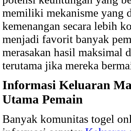
memiliki mekanisme yang 
kemenangan secara lebih k
menjadi favorit banyak pem
merasakan hasil maksimal da
terutama jika mereka bermai
Informasi Keluaran Ma
Utama Pemain
Banyak komunitas togel on