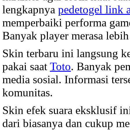
lengkapnya
pedetogel link a
memperbaiki performa game
Banyak player merasa lebi
Skin terbaru ini langsung 
pakai saat
Toto
. Banyak pem
media sosial. Informasi ter
komunitas.
Skin efek suara eksklusif in
dari biasanya dan cukup me