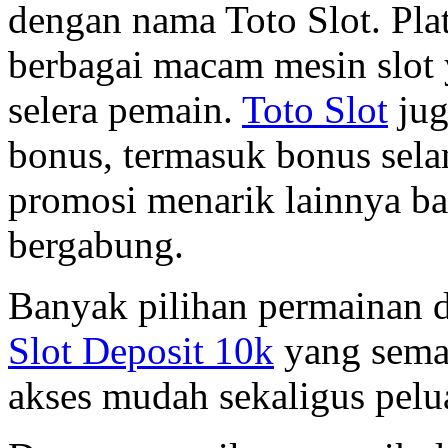
dengan nama Toto Slot. Pla
berbagai macam mesin slot 
selera pemain.
Toto Slot
jug
bonus, termasuk bonus sela
promosi menarik lainnya b
bergabung.
Banyak pilihan permainan d
Slot Deposit 10k
yang sema
akses mudah sekaligus pelu