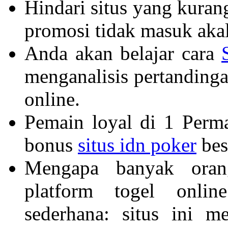
Hindari situs yang kuran
promosi tidak masuk akal
Anda akan belajar cara
menganalisis pertanding
online.
Pemain loyal di 1 Perma
bonus
situs idn poker
bes
Mengapa banyak ora
platform togel onlin
sederhana: situs ini 