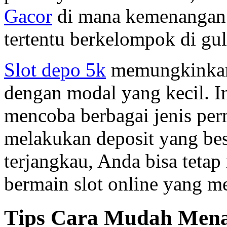
Gacor
di mana kemenangan t
tertentu berkelompok di gu
Slot depo 5k
memungkinkan 
dengan modal yang kecil. In
mencoba berbagai jenis per
melakukan deposit yang be
terjangkau, Anda bisa tetap
bermain slot online yang 
Tips Cara Mudah Mena