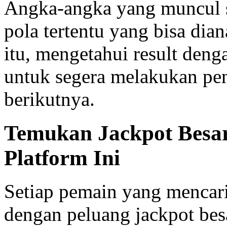
Angka-angka yang muncul se
pola tertentu yang bisa dian
itu, mengetahui result den
untuk segera melakukan pe
berikutnya.
Temukan Jackpot Besar
Platform Ini
Setiap pemain yang mencar
dengan peluang jackpot besa