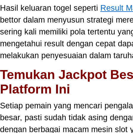
Hasil keluaran togel seperti
Result 
bettor dalam menyusun strategi mer
sering kali memiliki pola tertentu yang
mengetahui result dengan cepat da
melakukan penyesuaian dalam taruha
Temukan Jackpot Bes
Platform Ini
Setiap pemain yang mencari pengala
besar, pasti sudah tidak asing dengan
dengan berbagai macam mesin slot ya