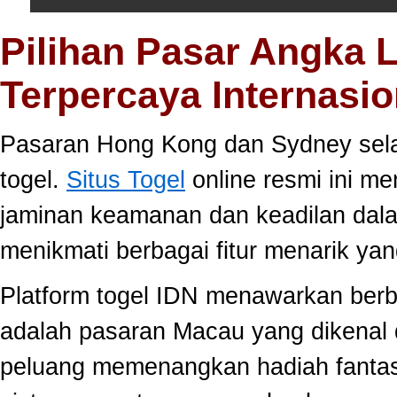
Pilihan Pasar Angka 
Terpercaya Internasio
Pasaran Hong Kong dan Sydney selal
togel.
Situs Togel
online resmi ini m
jaminan keamanan dan keadilan dal
menikmati berbagai fitur menarik 
Platform togel IDN menawarkan berb
adalah pasaran Macau yang dikenal 
peluang memenangkan hadiah fantast