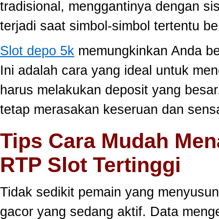
tradisional, menggantinya dengan s
terjadi saat simbol-simbol tertentu 
Slot depo 5k
memungkinkan Anda berm
Ini adalah cara yang ideal untuk men
harus melakukan deposit yang besar
tetap merasakan keseruan dan sensa
Tips Cara Mudah Men
RTP Slot Tertinggi
Tidak sedikit pemain yang menyusun
gacor yang sedang aktif. Data meng