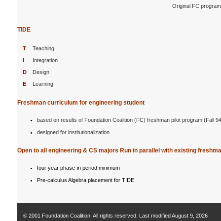
Original FC progra
TIDE
T
Teaching
I
Integration
D
Design
E
Learning
Freshman curriculum for engineering student
based on results of Foundation Coalition (FC) freshman pilot program (Fall 94
designed for institutionalization
Open to all engineering & CS majors Run in parallel with existing fresh
four year phase-in period minimum
Pre-calculus Algebra placement for TIDE
© 2001 Foundation Coalition. All rights reserved. Last modified
August 9, 2026