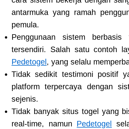
cara sistem bekerja dengan san
antarmuka yang ramah pengguna
pemula.
Penggunaan sistem berbasis t
tersendiri. Salah satu contoh 
Pedetogel
, yang selalu memperb
Tidak sedikit testimoni positi
platform terpercaya dengan si
sejenis.
Tidak banyak situs togel yang b
real-time, namun
Pedetogel
sela