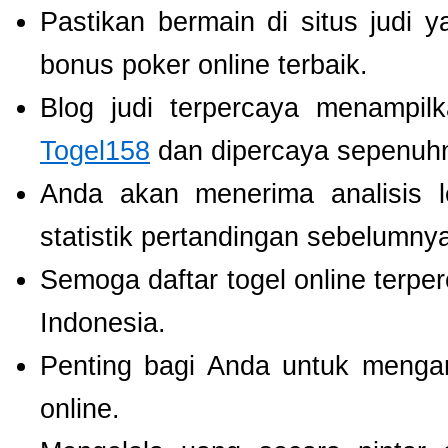
Pastikan bermain di situs judi 
bonus poker online terbaik.
Blog judi terpercaya menampil
Togel158
dan dipercaya sepenuh
Anda akan menerima analisis
statistik pertandingan sebelumny
Semoga daftar togel online terpe
Indonesia.
Penting bagi Anda untuk menga
online.