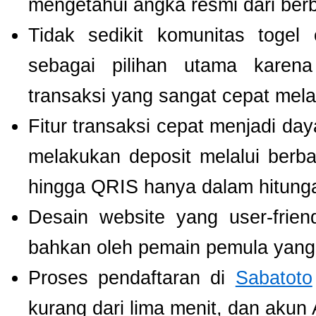
mengetahui angka resmi dari ber
Tidak sedikit komunitas toge
sebagai pilihan utama karen
transaksi yang sangat cepat mel
Fitur transaksi cepat menjadi da
melakukan deposit melalui berbag
hingga QRIS hanya dalam hitunga
Desain website yang user-fri
bahkan oleh pemain pemula yang 
Proses pendaftaran di
Sabatoto
kurang dari lima menit, dan akun