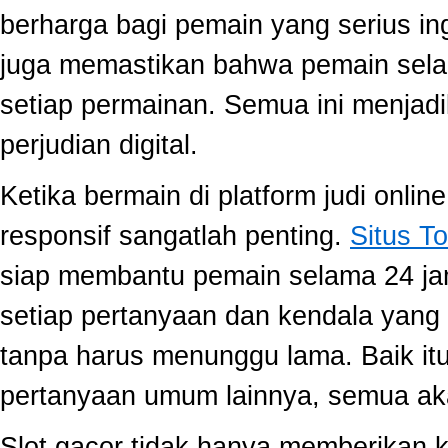
berharga bagi pemain yang serius ing
juga memastikan bahwa pemain selal
setiap permainan. Semua ini menjadi
perjudian digital.
Ketika bermain di platform judi onli
responsif sangatlah penting.
Situs To
siap membantu pemain selama 24 ja
setiap pertanyaan dan kendala yang 
tanpa harus menunggu lama. Baik itu
pertanyaan umum lainnya, semua aka
Slot gacor tidak hanya memberikan k