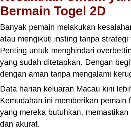
Bermain Togel 2D
Banyak pemain melakukan kesalahan
atau mengikuti insting tanpa strategi
Penting untuk menghindari overbett
yang sudah ditetapkan. Dengan begi
dengan aman tanpa mengalami kerug
Data harian keluaran Macau kini lebi
Kemudahan ini memberikan pemain fle
yang mereka butuhkan, memastikan 
dan akurat.