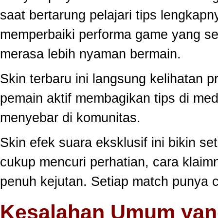
saat bertarung pelajari tips lengkap
memperbaiki performa game yang se
merasa lebih nyaman bermain.
Skin terbaru ini langsung kelihatan
pemain aktif membagikan tips di medi
menyebar di komunitas.
Skin efek suara eksklusif ini bikin s
cukup mencuri perhatian, cara klai
penuh kejutan. Setiap match punya c
Kesalahan Umum yang